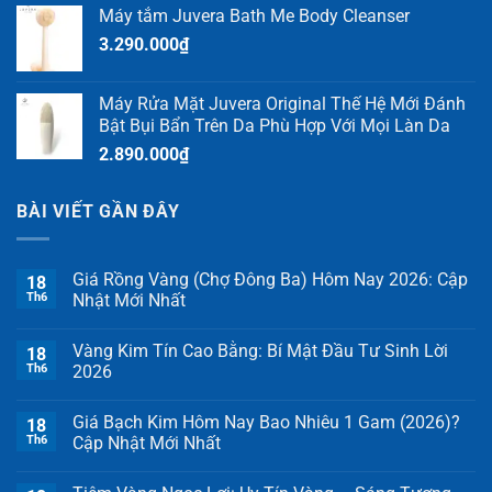
Máy tắm Juvera Bath Me Body Cleanser
3.290.000
₫
Máy Rửa Mặt Juvera Original Thế Hệ Mới Đánh
Bật Bụi Bẩn Trên Da Phù Hợp Với Mọi Làn Da
2.890.000
₫
BÀI VIẾT GẦN ĐÂY
Giá Rồng Vàng (Chợ Đông Ba) Hôm Nay 2026: Cập
18
Th6
Nhật Mới Nhất
Vàng Kim Tín Cao Bằng: Bí Mật Đầu Tư Sinh Lời
18
Th6
2026
Giá Bạch Kim Hôm Nay Bao Nhiêu 1 Gam (2026)?
18
Th6
Cập Nhật Mới Nhất