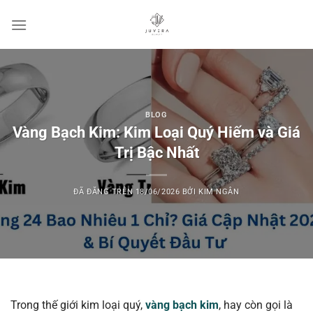
Chuyển
đến
nội
dung
BLOG
Vàng Bạch Kim: Kim Loại Quý Hiếm và Giá
Trị Bậc Nhất
ĐÃ ĐĂNG TRÊN
18/06/2026
BỞI
KIM NGÂN
Trong thế giới kim loại quý,
vàng bạch kim
, hay còn gọi là