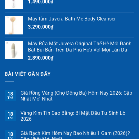
1.490.000
₫
Máy tắm Juvera Bath Me Body Cleanser
3.290.000
₫
Máy Rửa Mặt Juvera Original Thế Hệ Mới Đánh
Bật Bụi Bẩn Trên Da Phù Hợp Với Mọi Làn Da
2.890.000
₫
BÀI VIẾT GẦN ĐÂY
Giá Rồng Vàng (Chợ Đông Ba) Hôm Nay 2026: Cập
18
Th6
Nhật Mới Nhất
Vàng Kim Tín Cao Bằng: Bí Mật Đầu Tư Sinh Lời
18
Th6
2026
Giá Bạch Kim Hôm Nay Bao Nhiêu 1 Gam (2026)?
18
Th6