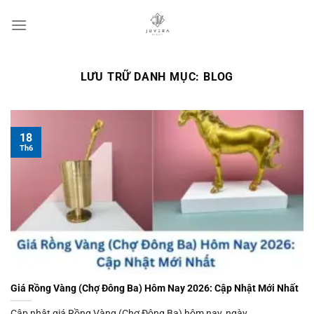
Chuyển
đến
nội
dung
LƯU TRỮ DANH MỤC:
BLOG
18
Th6
Giá Rồng Vàng (Chợ Đông Ba) Hôm Nay 2026: Cập Nhật Mới Nhất
Cập nhật giá Rồng Vàng (Chợ Đông Ba) hôm nay, ngày