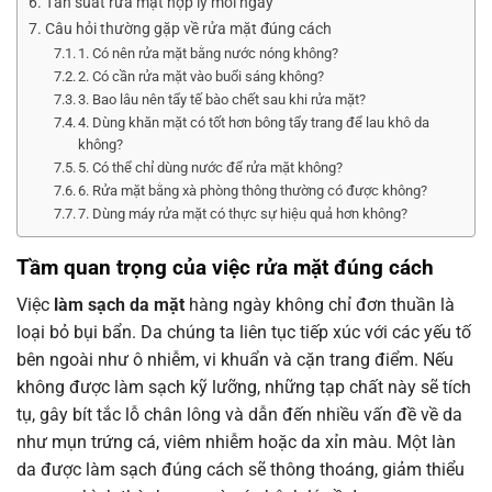
Tần suất rửa mặt hợp lý mỗi ngày
Câu hỏi thường gặp về rửa mặt đúng cách
1. Có nên rửa mặt bằng nước nóng không?
2. Có cần rửa mặt vào buổi sáng không?
3. Bao lâu nên tẩy tế bào chết sau khi rửa mặt?
4. Dùng khăn mặt có tốt hơn bông tẩy trang để lau khô da
không?
5. Có thể chỉ dùng nước để rửa mặt không?
6. Rửa mặt bằng xà phòng thông thường có được không?
7. Dùng máy rửa mặt có thực sự hiệu quả hơn không?
Tầm quan trọng của việc
rửa mặt đúng cách
Việc
làm sạch da mặt
hàng ngày không chỉ đơn thuần là
loại bỏ bụi bẩn. Da chúng ta liên tục tiếp xúc với các yếu tố
bên ngoài như ô nhiễm, vi khuẩn và cặn trang điểm. Nếu
không được làm sạch kỹ lưỡng, những tạp chất này sẽ tích
tụ, gây bít tắc lỗ chân lông và dẫn đến nhiều vấn đề về da
như mụn trứng cá, viêm nhiễm hoặc da xỉn màu. Một làn
da được làm sạch đúng cách sẽ thông thoáng, giảm thiểu