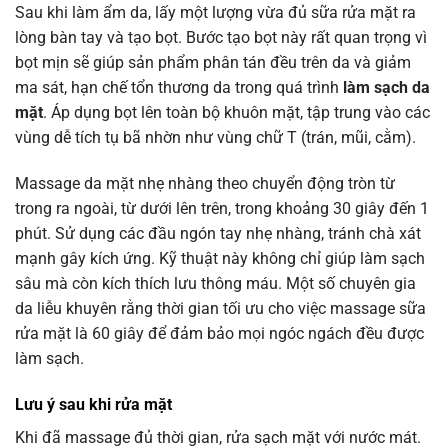
Sau khi làm ẩm da, lấy một lượng vừa đủ sữa rửa mặt ra
lòng bàn tay và tạo bọt. Bước tạo bọt này rất quan trọng vì
bọt mịn sẽ giúp sản phẩm phân tán đều trên da và giảm
ma sát, hạn chế tổn thương da trong quá trình
làm sạch da
mặt
. Áp dụng bọt lên toàn bộ khuôn mặt, tập trung vào các
vùng dễ tích tụ bã nhờn như vùng chữ T (trán, mũi, cằm).
Massage da mặt nhẹ nhàng theo chuyển động tròn từ
trong ra ngoài, từ dưới lên trên, trong khoảng 30 giây đến 1
phút. Sử dụng các đầu ngón tay nhẹ nhàng, tránh chà xát
mạnh gây kích ứng. Kỹ thuật này không chỉ giúp làm sạch
sâu mà còn kích thích lưu thông máu. Một số chuyên gia
da liễu khuyên rằng thời gian tối ưu cho việc massage sữa
rửa mặt là 60 giây để đảm bảo mọi ngóc ngách đều được
làm sạch.
Lưu ý sau khi
rửa mặt
Khi đã massage đủ thời gian, rửa sạch mặt với nước mát.