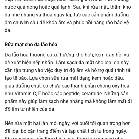
nước quá nóng hoặc quá lạnh. Sau khi rửa mặt, thấm khô
da nhẹ nhàng và thoa ngay lập tức các sản phẩm dưỡng
ẩm chuyên sâu để khóa ẩm và phục hồi hàng rào bảo vệ
da.
Rửa mặt
cho da lão hóa
Da lão hóa thường có xu hướng khô hơn, kém đàn hồi và
dễ xuất hiện nếp nhăn.
Làm sạch da mặt
cho loại da này
cần tập trung vào việc duy trì độ ẩm và hỗ trợ quá trình tái
tạo tế bào. Lựa chọn sữa rửa mặt dạng kem hoặc dầu,
giàu dưỡng chất, có chứa các thành phần chống oxy hóa
như Vitamin C, E hoặc các peptide, ceramide. Những sản
phẩm này giúp làm sạch nhẹ nhàng mà không làm mất đi
độ ẩm tự nhiên của da.
Nên rửa mặt hai lần mỗi ngày, với buổi tối quan trọng hơn
để loại bỏ cặn trang điểm và tạp chất tích tụ trong ngày.
Khi massage, hãy thực hiện các động tác nâng cơ nhẹ