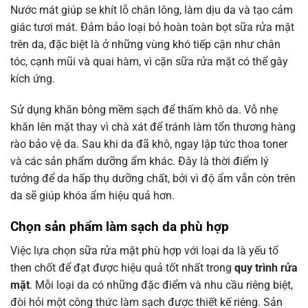
Nước mát giúp se khít lỗ chân lông, làm dịu da và tạo cảm
giác tươi mát. Đảm bảo loại bỏ hoàn toàn bọt sữa rửa mặt
trên da, đặc biệt là ở những vùng khó tiếp cận như chân
tóc, cạnh mũi và quai hàm, vì cặn sữa rửa mặt có thể gây
kích ứng.
Sử dụng khăn bông mềm sạch để thấm khô da. Vỗ nhẹ
khăn lên mặt thay vì chà xát để tránh làm tổn thương hàng
rào bảo vệ da. Sau khi da đã khô, ngay lập tức thoa toner
và các sản phẩm dưỡng ẩm khác. Đây là thời điểm lý
tưởng để da hấp thụ dưỡng chất, bởi vì độ ẩm vẫn còn trên
da sẽ giúp khóa ẩm hiệu quả hơn.
Chọn sản phẩm
làm sạch da
phù hợp
Việc lựa chọn sữa rửa mặt phù hợp với loại da là yếu tố
then chốt để đạt được hiệu quả tốt nhất trong
quy trình rửa
mặt
. Mỗi loại da có những đặc điểm và nhu cầu riêng biệt,
đòi hỏi một công thức làm sạch được thiết kế riêng. Sản