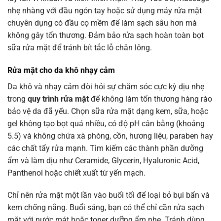
nhẹ nhàng với đầu ngón tay hoặc sử dụng máy rửa mặt
chuyên dụng có đầu cọ mềm để làm sạch sâu hơn mà
không gây tổn thương. Đảm bảo rửa sạch hoàn toàn bọt
sữa rửa mặt để tránh bít tắc lỗ chân lông.
Rửa mặt
cho da khô nhạy cảm
Da khô và nhạy cảm đòi hỏi sự chăm sóc cực kỳ dịu nhẹ
trong
quy trình rửa mặt
để không làm tổn thương hàng rào
bảo vệ da đã yếu. Chọn sữa rửa mặt dạng kem, sữa, hoặc
gel không tạo bọt quá nhiều, có độ pH cân bằng (khoảng
5.5) và không chứa xà phòng, cồn, hương liệu, paraben hay
các chất tẩy rửa mạnh. Tìm kiếm các thành phần dưỡng
ẩm và làm dịu như Ceramide, Glycerin, Hyaluronic Acid,
Panthenol hoặc chiết xuất từ yến mạch.
Chỉ nên rửa mặt một lần vào buổi tối để loại bỏ bụi bẩn và
kem chống nắng. Buổi sáng, bạn có thể chỉ cần rửa sạch
mặt với nước mát hoặc toner dưỡng ẩm nhẹ. Tránh dùng