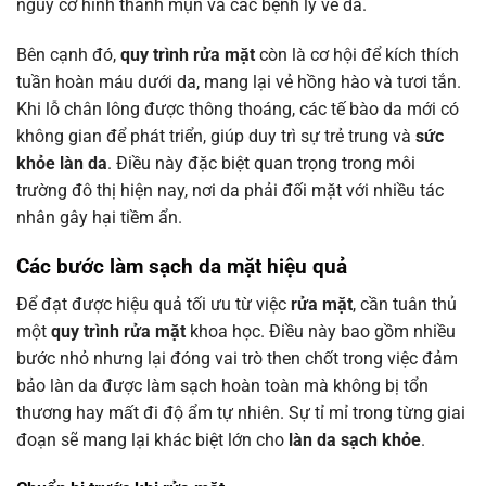
nguy cơ hình thành mụn và các bệnh lý về da.
Bên cạnh đó,
quy trình rửa mặt
còn là cơ hội để kích thích
tuần hoàn máu dưới da, mang lại vẻ hồng hào và tươi tắn.
Khi lỗ chân lông được thông thoáng, các tế bào da mới có
không gian để phát triển, giúp duy trì sự trẻ trung và
sức
khỏe làn da
. Điều này đặc biệt quan trọng trong môi
trường đô thị hiện nay, nơi da phải đối mặt với nhiều tác
nhân gây hại tiềm ẩn.
Các bước
làm sạch da mặt
hiệu quả
Để đạt được hiệu quả tối ưu từ việc
rửa mặt
, cần tuân thủ
một
quy trình rửa mặt
khoa học. Điều này bao gồm nhiều
bước nhỏ nhưng lại đóng vai trò then chốt trong việc đảm
bảo làn da được làm sạch hoàn toàn mà không bị tổn
thương hay mất đi độ ẩm tự nhiên. Sự tỉ mỉ trong từng giai
đoạn sẽ mang lại khác biệt lớn cho
làn da sạch khỏe
.