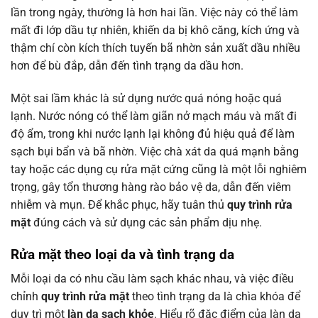
lần trong ngày, thường là hơn hai lần. Việc này có thể làm
mất đi lớp dầu tự nhiên, khiến da bị khô căng, kích ứng và
thậm chí còn kích thích tuyến bã nhờn sản xuất dầu nhiều
hơn để bù đắp, dẫn đến tình trạng da dầu hơn.
Một sai lầm khác là sử dụng nước quá nóng hoặc quá
lạnh. Nước nóng có thể làm giãn nở mạch máu và mất đi
độ ẩm, trong khi nước lạnh lại không đủ hiệu quả để làm
sạch bụi bẩn và bã nhờn. Việc chà xát da quá mạnh bằng
tay hoặc các dụng cụ rửa mặt cứng cũng là một lỗi nghiêm
trọng, gây tổn thương hàng rào bảo vệ da, dẫn đến viêm
nhiễm và mụn. Để khắc phục, hãy tuân thủ
quy trình rửa
mặt
đúng cách và sử dụng các sản phẩm dịu nhẹ.
Rửa mặt
theo loại da và tình trạng da
Mỗi loại da có nhu cầu làm sạch khác nhau, và việc điều
chỉnh
quy trình rửa mặt
theo tình trạng da là chìa khóa để
duy trì một
làn da sạch khỏe
. Hiểu rõ đặc điểm của làn da