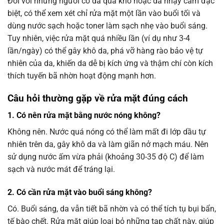
Đối với những người có da quá khô hoặc da nhạy cảm đặc
biệt, có thể xem xét chỉ rửa mặt một lần vào buổi tối và
dùng nước sạch hoặc toner làm sạch nhẹ vào buổi sáng.
Tuy nhiên, việc rửa mặt quá nhiều lần (ví dụ như 3-4
lần/ngày) có thể gây khô da, phá vỡ hàng rào bảo vệ tự
nhiên của da, khiến da dễ bị kích ứng và thậm chí còn kích
thích tuyến bã nhờn hoạt động mạnh hơn.
Câu hỏi thường gặp về
rửa mặt đúng cách
1. Có nên
rửa mặt
bằng nước nóng không?
Không nên. Nước quá nóng có thể làm mất đi lớp dầu tự
nhiên trên da, gây khô da và làm giãn nở mạch máu. Nên
sử dụng nước ấm vừa phải (khoảng 30-35 độ C) để làm
sạch và nước mát để tráng lại.
2. Có cần
rửa mặt
vào buổi sáng không?
Có. Buổi sáng, da vẫn tiết bã nhờn và có thể tích tụ bụi bẩn,
tế bào chết. Rửa mặt giúp loại bỏ những tạp chất này, giúp