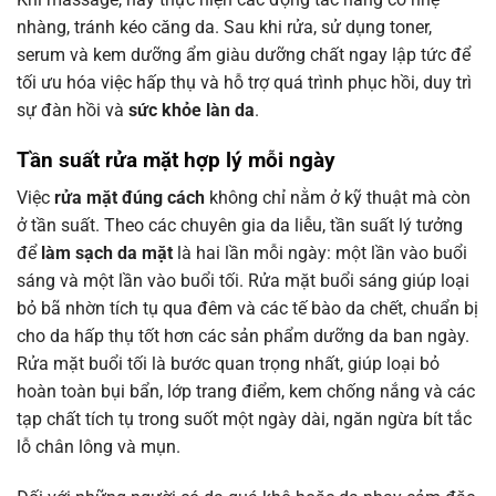
nhàng, tránh kéo căng da. Sau khi rửa, sử dụng toner,
serum và kem dưỡng ẩm giàu dưỡng chất ngay lập tức để
tối ưu hóa việc hấp thụ và hỗ trợ quá trình phục hồi, duy trì
sự đàn hồi và
sức khỏe làn da
.
Tần suất
rửa mặt
hợp lý mỗi ngày
Việc
rửa mặt đúng cách
không chỉ nằm ở kỹ thuật mà còn
ở tần suất. Theo các chuyên gia da liễu, tần suất lý tưởng
để
làm sạch da mặt
là hai lần mỗi ngày: một lần vào buổi
sáng và một lần vào buổi tối. Rửa mặt buổi sáng giúp loại
bỏ bã nhờn tích tụ qua đêm và các tế bào da chết, chuẩn bị
cho da hấp thụ tốt hơn các sản phẩm dưỡng da ban ngày.
Rửa mặt buổi tối là bước quan trọng nhất, giúp loại bỏ
hoàn toàn bụi bẩn, lớp trang điểm, kem chống nắng và các
tạp chất tích tụ trong suốt một ngày dài, ngăn ngừa bít tắc
lỗ chân lông và mụn.