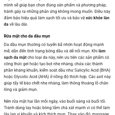
mình sẽ giúp bạn chọn đúng sản phẩm và phương pháp,
tránh gây ra những phản ứng không mong muốn. Điều này
đảm bảo hiệu quả làm sạch tối ưu và bảo vệ
sức khỏe làn
da
về lâu dài.
Rửa mặt
cho da dầu mụn
Da dầu mụn thường có tuyến bã nhờn hoạt động mạnh
mẽ, dẫn đến tình trạng bóng dầu và dễ nổi mụn. Khi
làm
sạch da mặt
cho loại da này, nên ưu tiên các sản phẩm có
công thức gel hoặc tạo bọt nhẹ nhàng, chứa các thành
phần kháng khuẩn, kiểm soát dầu như Salicylic Acid (BHA)
hoặc Glycolic Acid (AHA) ở nồng độ thích hợp. Các axit này
giúp tẩy tế bào chết nhẹ nhàng, làm thông thoáng lỗ chân
lông và giảm mụn.
Nên rửa mặt hai lần mỗi ngày, vào buổi sáng và buổi tối.
Tránh dùng tay hoặc bông tắm chà xát mạnh vì có thể làm
lây lan vi khuẩn và kích thích mụn. Thay vào đó, massage