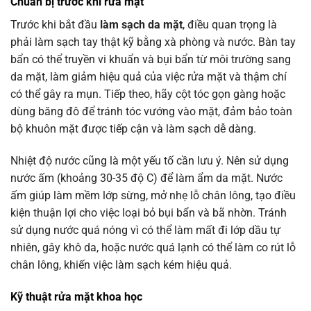
Chuẩn bị trước khi
rửa mặt
Trước khi bắt đầu
làm sạch da mặt
, điều quan trọng là
phải làm sạch tay thật kỹ bằng xà phòng và nước. Bàn tay
bẩn có thể truyền vi khuẩn và bụi bẩn từ môi trường sang
da mặt, làm giảm hiệu quả của việc rửa mặt và thậm chí
có thể gây ra mụn. Tiếp theo, hãy cột tóc gọn gàng hoặc
dùng băng đô để tránh tóc vướng vào mặt, đảm bảo toàn
bộ khuôn mặt được tiếp cận và làm sạch dễ dàng.
Nhiệt độ nước cũng là một yếu tố cần lưu ý. Nên sử dụng
nước ấm (khoảng 30-35 độ C) để làm ẩm da mặt. Nước
ấm giúp làm mềm lớp sừng, mở nhẹ lỗ chân lông, tạo điều
kiện thuận lợi cho việc loại bỏ bụi bẩn và bã nhờn. Tránh
sử dụng nước quá nóng vì có thể làm mất đi lớp dầu tự
nhiên, gây khô da, hoặc nước quá lạnh có thể làm co rút lỗ
chân lông, khiến việc làm sạch kém hiệu quả.
Kỹ thuật
rửa mặt
khoa học