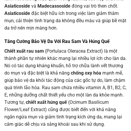
Asiaticoside
và
Madecassoside
đóng vai trò then chốt.
Asiaticoside
đặc biệt hữu ích trong việc làm giảm thâm
mụn, cải thiện tình trạng da không đều màu và giúp bề mặt
da trở nên mịn màng hơn.
Tăng Cường Bảo Vệ Da Với Rau Sam Và Húng Quế
Chiết xuất rau sam
(Portulaca Oleracea Extract) là một
thành phần tự nhiên khác mang lại nhiều lợi ích cho làn da.
Nó có tác dụng kháng khuẩn, hỗ trợ chữa lành vết thương
do mụn và đặc biệt là khả năng
chống oxy hóa
mạnh mẽ,
giúp bảo vệ da khỏi tác động của các gốc tự do, làm chậm
quá trình lão hóa. Rau sam chứa nhiều vitamin A, B1, B2, C,
E, những dưỡng chất thiết yếu cho một làn da khỏe mạnh.
Tương tự,
chiết xuất húng quế
(Ocimum Basilicum
Flower/Leaf Extract) cũng được biết đến với khả năng
ngăn ngừa mụn và giảm tình trạng kích ứng da, mang lại
cảm giác dễ chịu và sảng khoái sau khi sử dụng.