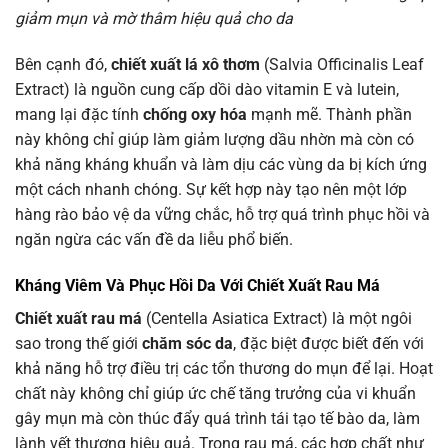
giảm mụn và mờ thâm hiệu quả cho da
Bên cạnh đó,
chiết xuất lá xô thơm
(Salvia Officinalis Leaf
Extract) là nguồn cung cấp dồi dào vitamin E và lutein,
mang lại đặc tính
chống oxy hóa
mạnh mẽ. Thành phần
này không chỉ giúp làm giảm lượng dầu nhờn mà còn có
khả năng kháng khuẩn và làm dịu các vùng da bị kích ứng
một cách nhanh chóng. Sự kết hợp này tạo nên một lớp
hàng rào bảo vệ da vững chắc, hỗ trợ quá trình phục hồi và
ngăn ngừa các vấn đề da liễu phổ biến.
Kháng Viêm Và Phục Hồi Da Với Chiết Xuất Rau Má
Chiết xuất rau má
(Centella Asiatica Extract) là một ngôi
sao trong thế giới
chăm sóc da
, đặc biệt được biết đến với
khả năng hỗ trợ điều trị các tổn thương do mụn để lại. Hoạt
chất này không chỉ giúp ức chế tăng trưởng của vi khuẩn
gây mụn mà còn thúc đẩy quá trình tái tạo tế bào da, làm
lành vết thương hiệu quả. Trong rau má, các hợp chất như