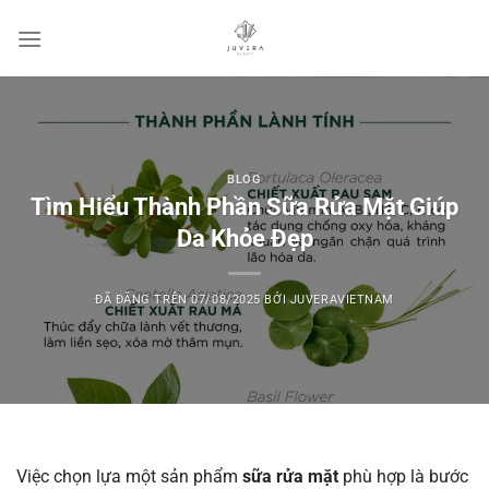
Chuyển
đến
nội
dung
BLOG
Tìm Hiểu Thành Phần Sữa Rửa Mặt Giúp
Da Khỏe Đẹp
ĐÃ ĐĂNG TRÊN
07/08/2025
BỞI
JUVERAVIETNAM
Việc chọn lựa một sản phẩm
sữa rửa mặt
phù hợp là bước