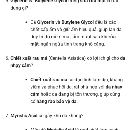
Glycerin
và
Butylene Glycol
trong
sữa rửa mặt
có tác
dụng gì?
Cả
Glycerin
và
Butylene Glycol
đều là các
chất cấp ẩm và giữ ẩm hiệu quả, giúp làn da
duy trì độ mềm mại, ẩm mượt sau khi
rửa
mặt
, ngăn ngừa tình trạng khô căng.
Chiết xuất rau má
(Centella Asiatica) có lợi ích gì cho
da
nhạy cảm
?
Chiết xuất rau má
có đặc tính làm dịu, kháng
viêm và phục hồi da, rất phù hợp với
da nhạy
cảm
hoặc da đang bị tổn thương, giúp củng
cố
hàng rào bảo vệ da
.
Myristic Acid
có gây khô da không?
Mặc dù
Myristic Acid
là một chất làm sạch