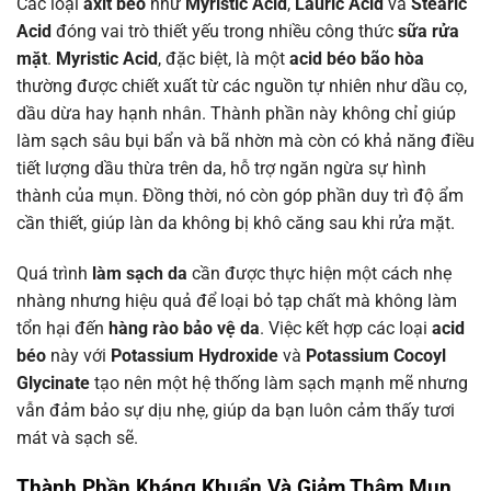
Các loại
axit béo
như
Myristic Acid
,
Lauric Acid
và
Stearic
Acid
đóng vai trò thiết yếu trong nhiều công thức
sữa rửa
mặt
.
Myristic Acid
, đặc biệt, là một
acid béo bão hòa
thường được chiết xuất từ các nguồn tự nhiên như dầu cọ,
dầu dừa hay hạnh nhân. Thành phần này không chỉ giúp
làm sạch sâu bụi bẩn và bã nhờn mà còn có khả năng điều
tiết lượng dầu thừa trên da, hỗ trợ ngăn ngừa sự hình
thành của mụn. Đồng thời, nó còn góp phần duy trì độ ẩm
cần thiết, giúp làn da không bị khô căng sau khi rửa mặt.
Quá trình
làm sạch da
cần được thực hiện một cách nhẹ
nhàng nhưng hiệu quả để loại bỏ tạp chất mà không làm
tổn hại đến
hàng rào bảo vệ da
. Việc kết hợp các loại
acid
béo
này với
Potassium Hydroxide
và
Potassium Cocoyl
Glycinate
tạo nên một hệ thống làm sạch mạnh mẽ nhưng
vẫn đảm bảo sự dịu nhẹ, giúp da bạn luôn cảm thấy tươi
mát và sạch sẽ.
Thành Phần Kháng Khuẩn Và Giảm Thâm Mụn