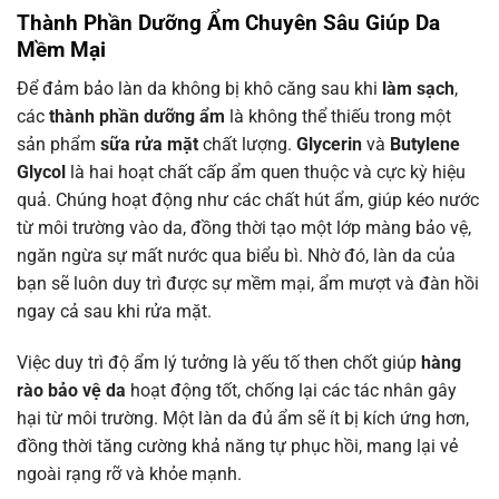
Thành Phần Dưỡng Ẩm Chuyên Sâu Giúp Da
Mềm Mại
Để đảm bảo làn da không bị khô căng sau khi
làm sạch
,
các
thành phần dưỡng ẩm
là không thể thiếu trong một
sản phẩm
sữa rửa mặt
chất lượng.
Glycerin
và
Butylene
Glycol
là hai hoạt chất cấp ẩm quen thuộc và cực kỳ hiệu
quả. Chúng hoạt động như các chất hút ẩm, giúp kéo nước
từ môi trường vào da, đồng thời tạo một lớp màng bảo vệ,
ngăn ngừa sự mất nước qua biểu bì. Nhờ đó, làn da của
bạn sẽ luôn duy trì được sự mềm mại, ẩm mượt và đàn hồi
ngay cả sau khi rửa mặt.
Việc duy trì độ ẩm lý tưởng là yếu tố then chốt giúp
hàng
rào bảo vệ da
hoạt động tốt, chống lại các tác nhân gây
hại từ môi trường. Một làn da đủ ẩm sẽ ít bị kích ứng hơn,
đồng thời tăng cường khả năng tự phục hồi, mang lại vẻ
ngoài rạng rỡ và khỏe mạnh.