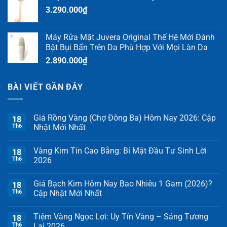
3.290.000
₫
Máy Rửa Mặt Juvera Original Thế Hệ Mới Đánh
Bật Bụi Bẩn Trên Da Phù Hợp Với Mọi Làn Da
2.890.000
₫
BÀI VIẾT GẦN ĐÂY
Giá Rồng Vàng (Chợ Đông Ba) Hôm Nay 2026: Cập
18
Th6
Nhật Mới Nhất
Vàng Kim Tín Cao Bằng: Bí Mật Đầu Tư Sinh Lời
18
Th6
2026
Giá Bạch Kim Hôm Nay Bao Nhiêu 1 Gam (2026)?
18
Th6
Cập Nhật Mới Nhất
Tiệm Vàng Ngọc Lợi: Uy Tín Vàng – Sáng Tương
18
Th6
Lai 2026