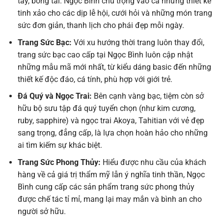
tay, bông tai. Ngọc Bình chú trọng vào cả những thiết kế
tinh xảo cho các dịp lễ hội, cưới hỏi và những món trang
sức đơn giản, thanh lịch cho phái đẹp mỗi ngày.
Trang Sức Bạc:
Với xu hướng thời trang luôn thay đổi,
trang sức bạc cao cấp tại Ngọc Bình luôn cập nhật
những mẫu mã mới nhất, từ kiểu dáng basic đến những
thiết kế độc đáo, cá tính, phù hợp với giới trẻ.
Đá Quý và Ngọc Trai:
Bên cạnh vàng bạc, tiệm còn sở
hữu bộ sưu tập đá quý tuyển chọn (như kim cương,
ruby, sapphire) và ngọc trai Akoya, Tahitian với vẻ đẹp
sang trọng, đẳng cấp, là lựa chọn hoàn hảo cho những
ai tìm kiếm sự khác biệt.
Trang Sức Phong Thủy:
Hiểu được nhu cầu của khách
hàng về cả giá trị thẩm mỹ lẫn ý nghĩa tinh thần, Ngọc
Bình cung cấp các sản phẩm trang sức phong thủy
được chế tác tỉ mỉ, mang lại may mắn và bình an cho
người sở hữu.