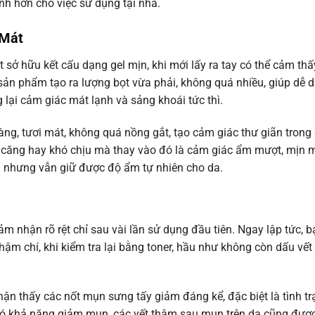
inh hơn cho việc sử dụng tại nhà.
 Mát
sở hữu kết cấu dạng gel mịn, khi mới lấy ra tay có thể cảm thấ
 sản phẩm tạo ra lượng bọt vừa phải, không quá nhiều, giúp dễ 
 lại cảm giác mát lạnh và sảng khoái tức thì.
g, tươi mát, không quá nồng gắt, tạo cảm giác thư giãn trong 
hô căng hay khó chịu mà thay vào đó là cảm giác ẩm mượt, mịn
ả nhưng vẫn giữ được độ ẩm tự nhiên cho da.
nhận rõ rệt chỉ sau vài lần sử dụng đầu tiên. Ngay lập tức, b
hậm chí, khi kiểm tra lại bằng toner, hầu như không còn dấu vết
hận thấy các nốt mụn sưng tấy giảm đáng kể, đặc biệt là tình t
ó khả năng giảm mụn, các vết thâm sau mụn trên da cũng được 