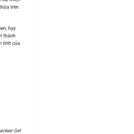
thừa trên
ben, hay
h thành
h tính của
aclear Gel