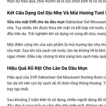
thực sự hiệu quả, chai 400ml sẽ là lựa chọn kinh tế và vệ s
Kết Cấu Dạng Gel Dịu Nhẹ Và Mùi Hương Tươi
Sữa rửa mặt SVR cho da dầu mụn
Sebiaclear Gel Moussant 
nhẹ. Tuy nhiên, khi được thoa lên mặt và kết hợp với nước,
đều trên da. Trải nghiệm khi sử dụng vô cùng dễ chịu, mang
Một điểm cộng lớn của sản phẩm là mùi hương táo nhẹ nhàn
rửa mặt. Sau khi rửa sạch với nước, làn da không hề bị k
ngạc nhiên. Điều này chứng tỏ khả năng làm sạch hiệu qu
Hiệu Quả Rõ Rệt Cho Làn Da Dầu Mụn
Hiệu quả của SVR Sebiaclear Gel Moussant thường được cảm 
làn da trở nên cực kỳ sạch sẽ, lỗ chân lông thông thoáng. T
hay tạp chất.
Sau khoảng 2 tuần kiên trì sử dụng, nhiều người dùng đã n
đầu đen ở vùng mũi và cằm dần dần biến mất. Không chỉ c