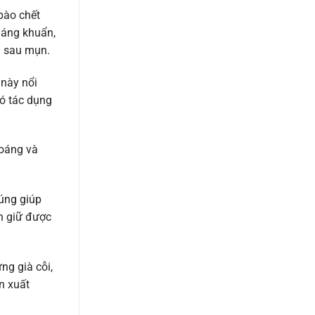
bào chết
háng khuẩn,
h sau mụn.
 này nổi
ó tác dụng
hoáng và
húng giúp
n giữ được
ng già cỗi,
n xuất