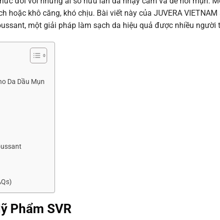
thức đối với những ai sở hữu làn da nhạy cảm và dễ nổi mụn. M
bách hoặc khô căng, khó chịu. Bài viết này của JUVERA VIETNAM
Moussant, một giải pháp làm sạch da hiệu quả được nhiều người 
Cho Da Dầu Mụn
oussant
AQs)
Mỹ Phẩm SVR