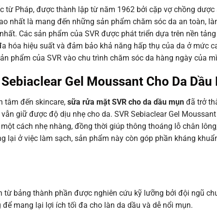
c từ Pháp, được thành lập từ năm 1962 bởi cặp vợ chồng dược
 cao nhất là mang đến những sản phẩm chăm sóc da an toàn, làn
m nhất. Các sản phẩm của SVR được phát triển dựa trên nền tản
 đa hóa hiệu suất và đảm bảo khả năng hấp thụ của da ở mức c
sản phẩm của SVR vào chu trình chăm sóc da hàng ngày của m
R Sebiaclear Gel Moussant Cho Da Dầu
n tâm đến skincare,
sữa rửa mặt SVR cho da dầu mụn
đã trở th
g vẫn giữ được độ dịu nhẹ cho da. SVR Sebiaclear Gel Moussant
t một cách nhẹ nhàng, đồng thời giúp thông thoáng lỗ chân lông, 
ng lại ở việc làm sạch, sản phẩm này còn góp phần kháng khuẩ
n từ bảng thành phần được nghiên cứu kỹ lưỡng bởi đội ngũ ch
để mang lại lợi ích tối đa cho làn da dầu và dễ nổi mụn.