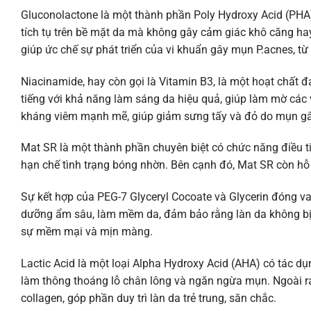
Gluconolactone là một thành phần Poly Hydroxy Acid (PHA) 
tích tụ trên bề mặt da mà không gây cảm giác khô căng ha
giúp ức chế sự phát triển của vi khuẩn gây mụn P.acnes, t
Niacinamide, hay còn gọi là Vitamin B3, là một hoạt chất
tiếng với khả năng làm sáng da hiệu quả, giúp làm mờ các
kháng viêm mạnh mẽ, giúp giảm sưng tấy và đỏ do mụn gây r
Mat SR là một thành phần chuyên biệt có chức năng điều tiế
hạn chế tình trạng bóng nhờn. Bên cạnh đó, Mat SR còn hỗ t
Sự kết hợp của PEG-7 Glyceryl Cocoate và Glycerin đóng va
dưỡng ẩm sâu, làm mềm da, đảm bảo rằng làn da không bị k
sự mềm mại và mịn màng.
Lactic Acid là một loại Alpha Hydroxy Acid (AHA) có tác dụn
làm thông thoáng lỗ chân lông và ngăn ngừa mụn. Ngoài ra,
collagen, góp phần duy trì làn da trẻ trung, săn chắc.