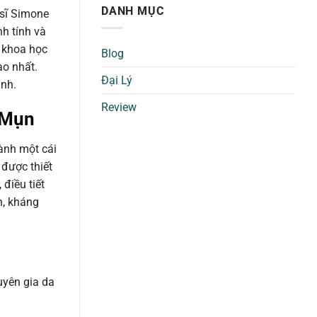
DANH MỤC
 sĩ Simone
h tính và
g khoa học
Blog
ao nhất.
Đại Lý
ình.
Review
 Mụn
ành một cái
 được thiết
điều tiết
n, kháng
uyên gia da