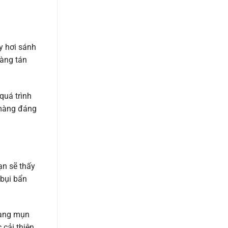
y hơi sánh
dàng tán
quá trình
 màng đáng
ạn sẽ thấy
 bụi bẩn
rạng mụn
cải thiện