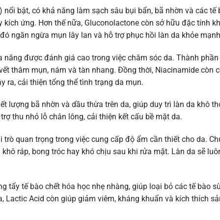
nổi bật, có khả năng làm sạch sâu bụi bẩn, bã nhờn và các tế 
y kích ứng. Hơn thế nữa, Gluconolactone còn sở hữu đặc tính k
ừ đó ngăn ngừa mụn lây lan và hỗ trợ phục hồi làn da khỏe mạn
 đa năng được đánh giá cao trong việc chăm sóc da. Thành phần
 vết thâm mụn, nám và tàn nhang. Đồng thời, Niacinamide còn c
a, cải thiện tổng thể tình trạng da mụn.
t lượng bã nhờn và dầu thừa trên da, giúp duy trì làn da khô t
rợ thu nhỏ lỗ chân lông, cải thiện kết cấu bề mặt da.
i trò quan trọng trong việc cung cấp độ ẩm cần thiết cho da. C
hô ráp, bong tróc hay khó chịu sau khi rửa mặt. Làn da sẽ luô
g tẩy tế bào chết hóa học nhẹ nhàng, giúp loại bỏ các tế bào sừ
 Lactic Acid còn giúp giảm viêm, kháng khuẩn và kích thích sả