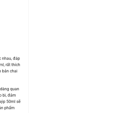
c nhau, đáp
l, rất thích
n bản chai
ễ dàng quan
o bì, đảm
tuýp 50ml sẽ
sản phẩm