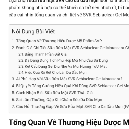
Lựa chọn
sữa rửa mặt SVR cho da dầu mụn
luôn là thách 
phẩm không phù hợp có thể khiến da trở nên nhờn rít, bí 
cấp cái nhìn tổng quan và chi tiết về SVR Sebiaclear Gel 
Nội Dung Bài Viết
Tổng Quan Về Thương Hiệu Dược Mỹ Phẩm SVR
Đánh Giá Chi Tiết Sữa Rửa Mặt SVR Sebiaclear Gel Moussant 
Bảng Thành Phần Đắt Giá
Đa Dạng Dung Tích Phù Hợp Mọi Nhu Cầu Sử Dụng
Kết Cấu Dạng Gel Dịu Nhẹ Và Mùi Hương Tươi Mát
Hiệu Quả Rõ Rệt Cho Làn Da Dầu Mụn
Ai Phù Hợp Với Sữa Rửa Mặt SVR Sebiaclear Gel Moussant?
Bí Quyết Tăng Cường Hiệu Quả Khi Dùng SVR Sebiaclear Gel M
Cách Nhận Biết Sữa Rửa Mặt SVR Thật Giả
Sai Lầm Thường Gặp Khi Chăm Sóc Da Dầu Mụn
Câu Hỏi Thường Gặp Về Sữa Rửa Mặt SVR Cho Da Dầu Mụn (F
Tổng Quan Về Thương Hiệu Dược 