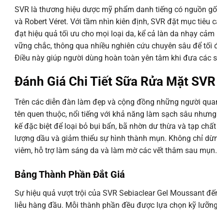
SVR là thương hiệu dược mỹ phẩm danh tiếng có nguồn gố
và Robert Véret. Với tầm nhìn kiên định, SVR đặt mục tiêu
đạt hiệu quả tối ưu cho mọi loại da, kể cả làn da nhạy cả
vững chắc, thông qua nhiều nghiên cứu chuyên sâu để tối
Điều này giúp người dùng hoàn toàn yên tâm khi đưa các 
Đánh Giá Chi Tiết Sữa Rửa Mặt SV
Trên các diễn đàn làm đẹp và cộng đồng những người qua
tên quen thuộc, nổi tiếng với khả năng làm sạch sâu nhưn
kế đặc biệt để loại bỏ bụi bẩn, bã nhờn dư thừa và tạp chấ
lượng dầu và giảm thiểu sự hình thành mụn. Không chỉ dừ
viêm, hỗ trợ làm sáng da và làm mờ các vết thâm sau mụn.
Bảng Thành Phần Đắt Giá
Sự hiệu quả vượt trội của SVR Sebiaclear Gel Moussant đế
liễu hàng đầu. Mỗi thành phần đều được lựa chọn kỹ lưỡng 