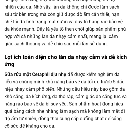
nhiên của da. Nhờ vậy, làn da không chỉ được làm sạch
sâu từ bên trong mà còn giữ được độ ẩm cần thiết, hạn
chế tối đa tình trạng mất nước và duy trì hàng rào bảo vệ
da khỏe mạnh. Đây là yếu tố then chốt giúp sản phẩm phù
hợp với cả những làn da nhạy cảm nhất, mang lại cảm
giác sạch thoáng và dễ chịu sau mỗi lần sử dụng.
Lợi ích toàn diện cho làn da nhạy cảm và dễ kích
ứng
Sữa rửa mặt Cetaphil dịu nhẹ
đã được kiểm nghiệm da
liễu và chứng minh khả năng bảo vệ da tối ưu trước 5 dấu
hiệu nhạy cảm phổ biến. Những dấu hiệu này bao gồm da
khô căng, da kích ứng, da thô ráp, cảm giác da căng tức và
hàng rào bảo vệ da bị suy yếu. Sản phẩm hoạt động hiệu
quả bằng cách nhẹ nhàng làm sạch mà không làm mất đi
độ ẩm tự nhiên, đồng thời cung cấp dưỡng chất để củng
cố sức đề kháng cho da.