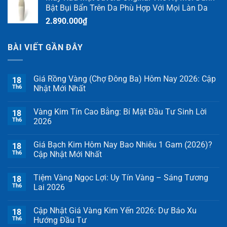
Bật Bụi Bẩn Trên Da Phù Hợp Với Mọi Làn Da
2.890.000
₫
BÀI VIẾT GẦN ĐÂY
Giá Rồng Vàng (Chợ Đông Ba) Hôm Nay 2026: Cập
18
Th6
Nhật Mới Nhất
Vàng Kim Tín Cao Bằng: Bí Mật Đầu Tư Sinh Lời
18
Th6
2026
Giá Bạch Kim Hôm Nay Bao Nhiêu 1 Gam (2026)?
18
Th6
Cập Nhật Mới Nhất
Tiệm Vàng Ngọc Lợi: Uy Tín Vàng – Sáng Tương
18
Th6
Lai 2026
Cập Nhật Giá Vàng Kim Yến 2026: Dự Báo Xu
18
Th6
Hướng Đầu Tư