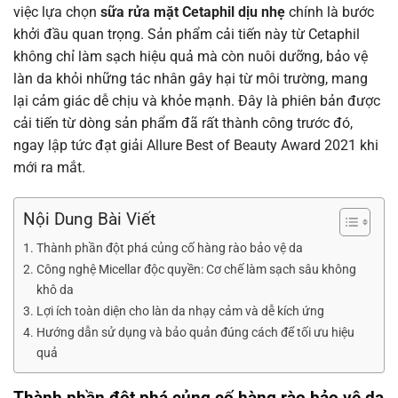
việc lựa chọn
sữa rửa mặt Cetaphil dịu nhẹ
chính là bước
khởi đầu quan trọng. Sản phẩm cải tiến này từ Cetaphil
không chỉ làm sạch hiệu quả mà còn nuôi dưỡng, bảo vệ
làn da khỏi những tác nhân gây hại từ môi trường, mang
lại cảm giác dễ chịu và khỏe mạnh. Đây là phiên bản được
cải tiến từ dòng sản phẩm đã rất thành công trước đó,
ngay lập tức đạt giải Allure Best of Beauty Award 2021 khi
mới ra mắt.
Nội Dung Bài Viết
Thành phần đột phá củng cố hàng rào bảo vệ da
Công nghệ Micellar độc quyền: Cơ chế làm sạch sâu không
khô da
Lợi ích toàn diện cho làn da nhạy cảm và dễ kích ứng
Hướng dẫn sử dụng và bảo quản đúng cách để tối ưu hiệu
quả
Thành phần đột phá củng cố hàng rào bảo vệ da