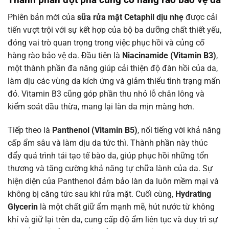
Phiên bản mới của
sữa rửa mặt Cetaphil dịu nhẹ
được cải
tiến vượt trội với sự kết hợp của bộ ba dưỡng chất thiết yếu,
đóng vai trò quan trọng trong việc phục hồi và củng cố
hàng rào bảo vệ da. Đầu tiên là
Niacinamide (Vitamin B3)
,
một thành phần đa năng giúp cải thiện độ đàn hồi của da,
làm dịu các vùng da kích ứng và giảm thiểu tình trạng mẩn
đỏ. Vitamin B3 cũng góp phần thu nhỏ lỗ chân lông và
kiểm soát dầu thừa, mang lại làn da mịn màng hơn.
Tiếp theo là
Panthenol (Vitamin B5)
, nổi tiếng với khả năng
cấp ẩm sâu và làm dịu da tức thì. Thành phần này thúc
đẩy quá trình tái tạo tế bào da, giúp phục hồi những tổn
thương và tăng cường khả năng tự chữa lành của da. Sự
hiện diện của Panthenol đảm bảo làn da luôn mềm mại và
không bị căng tức sau khi rửa mặt. Cuối cùng,
Hydrating
Glycerin
là một chất giữ ẩm mạnh mẽ, hút nước từ không
khí và giữ lại trên da, cung cấp độ ẩm liên tục và duy trì sự