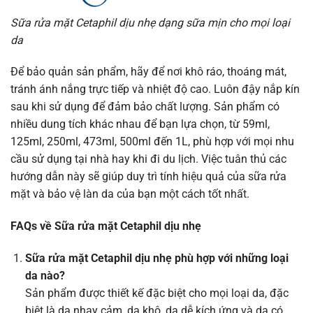
Sữa rửa mặt Cetaphil dịu nhẹ dạng sữa mịn cho mọi loại
da
Để bảo quản sản phẩm, hãy để nơi khô ráo, thoáng mát,
tránh ánh nắng trực tiếp và nhiệt độ cao. Luôn đậy nắp kín
sau khi sử dụng để đảm bảo chất lượng. Sản phẩm có
nhiều dung tích khác nhau để bạn lựa chọn, từ 59ml,
125ml, 250ml, 473ml, 500ml đến 1L, phù hợp với mọi nhu
cầu sử dụng tại nhà hay khi đi du lịch. Việc tuân thủ các
hướng dẫn này sẽ giúp duy trì tính hiệu quả của sữa rửa
mặt và bảo vệ làn da của bạn một cách tốt nhất.
FAQs về Sữa rửa mặt Cetaphil dịu nhẹ
Sữa rửa mặt Cetaphil dịu nhẹ phù hợp với những loại
da nào?
Sản phẩm được thiết kế đặc biệt cho mọi loại da, đặc
biệt là da nhạy cảm, da khô, da dễ kích ứng và da có