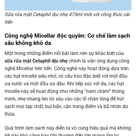
Sữa rửa mặt Cetaphil dịu nhẹ 473ml mới với công thức cải
tiến
Công nghệ Micellar độc quyền: Cơ chế làm sạch
sâu không khô da
Một trong những điểm nổi bật làm nên sự khác biệt của
sữa rửa mặt Cetaphil dịu nhẹ
chính là việc ứng dụng công
nghệ Micellar tiên tiến. Công nghệ này hoạt động dựa trên
các hạt micelle siêu nhỏ, có cấu trúc đặc biệt với một đầu
ưa nước và một đầu ưa dầu. Khi tiếp xúc với da, các hạt
micelle này sẽ hoạt động như những “nam châm” thông
minh, nhẹ nhàng len lỏi sâu vào các lỗ chân lông để hút
sạch mọi tạp chất, bụi bẩn, cặn trang điểm và bã nhờn dư
thừa.
Quá trình làm sạch này diễn ra vô cùng hiệu quả mà không
hề gây khô căng hay tổn thương đến lớp màng ẩm tự