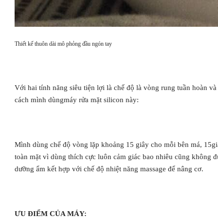
Thiết kế thuôn dài mô phỏng đầu ngón tay
Với hai tính năng siêu tiện lợi là chế độ là vòng rung tuần hoàn 
cách mình dùngmáy rửa mặt silicon này:
Mình dùng chế độ vòng lặp khoảng 15 giây cho mỗi bên má, 15giâ
toàn mặt vì dùng thích cực luôn cảm giác bao nhiêu cũng không đủ 
dưỡng ẩm kết hợp với chế độ nhiệt năng massage để nâng cơ.
ƯU ĐIỂM CỦA MÁY: