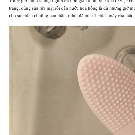
Trước giờ mình là một người rất đơn giản luôn, xuề xòa từ việc chă
trang, dùng sửa rửa mặt rồi đến nước hoa hồng là đủ nhưng giờ mới
cho sự chiều chuộng bản thân, mình đã mua 1 chiếc
máy rửa mặt
c