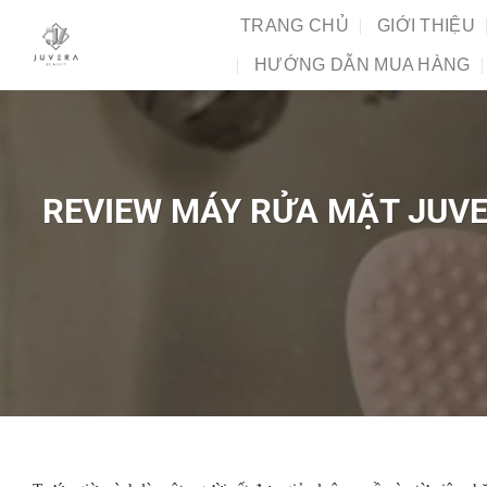
Chuyển
TRANG CHỦ
GIỚI THIỆU
đến
HƯỚNG DẪN MUA HÀNG
nội
dung
REVIEW MÁY RỬA MẶT JUVE