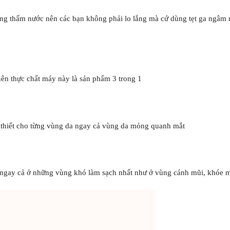
ống thấm nước nên các bạn không phải lo lắng mà cứ dùng tẹt ga ngâm 
nên thực chất máy này là sản phẩm 3 trong 1
n thiết cho từng vùng da ngay cả vùng da mỏng quanh mắt
u ngay cả ở những vùng khó làm sạch nhất như ở vùng cánh mũi, khóe m