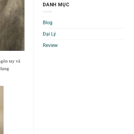
DANH MỤC
Blog
Đại Lý
Review
gón tay và
 dụng