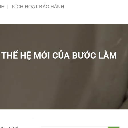
NH
KÍCH HOẠT BẢO HÀNH
 THẾ HỆ MỚI CỦA BƯỚC LÀM