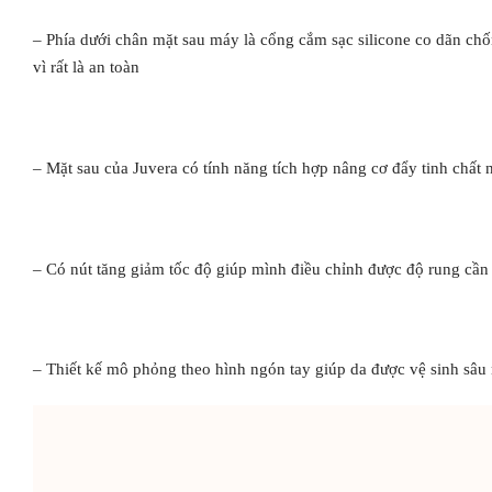
– Phía dưới chân mặt sau máy là cổng cắm sạc silicone co dãn ch
vì rất là an toàn
– Mặt sau của Juvera có tính năng tích hợp nâng cơ đẩy tinh chất 
– Có nút tăng giảm tốc độ giúp mình điều chỉnh được độ rung cầ
– Thiết kế mô phỏng theo hình ngón tay giúp da được vệ sinh sâ