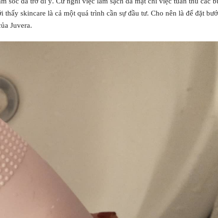
m sóc da trở đi ý. Cứ nghĩ việc làm sạch da mặt chỉ việc tuân thủ các 
 thấy skincare là cả một quá trình cần sự đầu tư. Cho nên là để đặt bướ
ủa Juvera.