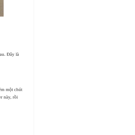
au. Đây là
hêm một chút
r này, rồi