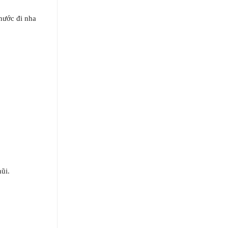
nước đi nha
ũi.