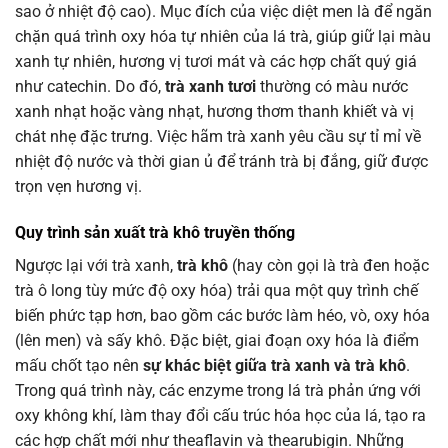
sao ở nhiệt độ cao). Mục đích của việc diệt men là để ngăn
chặn quá trình oxy hóa tự nhiên của lá trà, giúp giữ lại màu
xanh tự nhiên, hương vị tươi mát và các hợp chất quý giá
như catechin. Do đó,
trà xanh tươi
thường có màu nước
xanh nhạt hoặc vàng nhạt, hương thơm thanh khiết và vị
chát nhẹ đặc trưng. Việc hãm trà xanh yêu cầu sự tỉ mỉ về
nhiệt độ nước và thời gian ủ để tránh trà bị đắng, giữ được
trọn vẹn hương vị.
Quy trình sản xuất trà khô truyền thống
Ngược lại với trà xanh,
trà khô
(hay còn gọi là trà đen hoặc
trà ô long tùy mức độ oxy hóa) trải qua một quy trình chế
biến phức tạp hơn, bao gồm các bước làm héo, vò, oxy hóa
(lên men) và sấy khô. Đặc biệt, giai đoạn oxy hóa là điểm
mấu chốt tạo nên
sự khác biệt giữa trà xanh và trà khô
.
Trong quá trình này, các enzyme trong lá trà phản ứng với
oxy không khí, làm thay đổi cấu trúc hóa học của lá, tạo ra
các hợp chất mới như theaflavin và thearubigin. Những