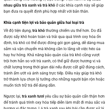
nhau giữa trà xanh và trà khô
ở các khía cạnh này sẽ giúp
bạn đưa ra quyết định phù hợp nhất với bản thân.
Khía cạnh tiện lợi và bảo quản giữa hai loại trà
Về độ tiện dụng,
trà khô
thường chiếm ưu thế hơn. Do đã
được sấy khô hoàn toàn và trải qua quá trình oxy hóa ổn
định, trà khô có thể được đóng gói gọn gàng, dễ dàng mua
sắm và vận chuyển mà không cần lo lắng về việc héo úa
hay hư hỏng. Khả năng bảo quản của trà khô cũng vượt
trội hơn hẳn so với trà xanh, có thể giữ được hương vị và
chất lượng trong thời gian dài nếu được cất giữ đúng cách,
tránh ẩm ướt và ánh sáng trực tiếp. Điều này giúp trà khô
trở thành lựa chọn lý tưởng cho những người bận rộn hoặc
muốn tích trữ trà để dùng dần.
Ngược lại,
trà xanh tươi
yêu cầu sự bảo quản cẩn thận hơn
để tránh quá trình oxy hóa tiếp diễn làm mất đi màu sắc và
hương vị đặc trưng. Lá trà xanh sau khi hái cần được xử lý