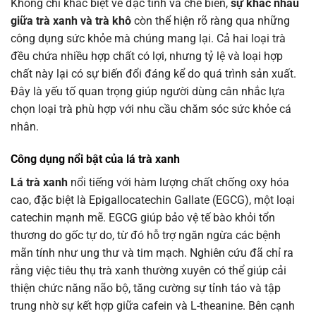
Không chỉ khác biệt về đặc tính và chế biến,
sự khác nhau
giữa trà xanh và trà khô
còn thể hiện rõ ràng qua những
công dụng sức khỏe mà chúng mang lại. Cả hai loại trà
đều chứa nhiều hợp chất có lợi, nhưng tỷ lệ và loại hợp
chất này lại có sự biến đổi đáng kể do quá trình sản xuất.
Đây là yếu tố quan trọng giúp người dùng cân nhắc lựa
chọn loại trà phù hợp với nhu cầu chăm sóc sức khỏe cá
nhân.
Công dụng nổi bật của lá trà xanh
Lá trà xanh
nổi tiếng với hàm lượng chất chống oxy hóa
cao, đặc biệt là Epigallocatechin Gallate (EGCG), một loại
catechin mạnh mẽ. EGCG giúp bảo vệ tế bào khỏi tổn
thương do gốc tự do, từ đó hỗ trợ ngăn ngừa các bệnh
mãn tính như ung thư và tim mạch. Nghiên cứu đã chỉ ra
rằng việc tiêu thụ trà xanh thường xuyên có thể giúp cải
thiện chức năng não bộ, tăng cường sự tỉnh táo và tập
trung nhờ sự kết hợp giữa cafein và L-theanine. Bên cạnh