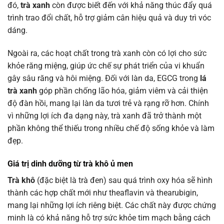
đó,
trà xanh
còn được biết đến với khả năng thúc đẩy quá
trình trao đổi chất, hỗ trợ giảm cân hiệu quả và duy trì vóc
dáng.
Ngoài ra, các hoạt chất trong trà xanh còn có lợi cho sức
khỏe răng miệng, giúp ức chế sự phát triển của vi khuẩn
gây sâu răng và hôi miệng. Đối với làn da, EGCG trong
lá
trà xanh
góp phần chống lão hóa, giảm viêm và cải thiện
độ đàn hồi, mang lại làn da tươi trẻ và rạng rỡ hơn. Chính
vì những lợi ích đa dạng này, trà xanh đã trở thành một
phần không thể thiếu trong nhiều chế độ sống khỏe và làm
đẹp.
Giá trị dinh dưỡng từ trà khô ủ men
Trà khô
(đặc biệt là trà đen) sau quá trình oxy hóa sẽ hình
thành các hợp chất mới như theaflavin và thearubigin,
mang lại những lợi ích riêng biệt. Các chất này được chứng
minh là có khả năng hỗ trợ sức khỏe tim mạch bằng cách