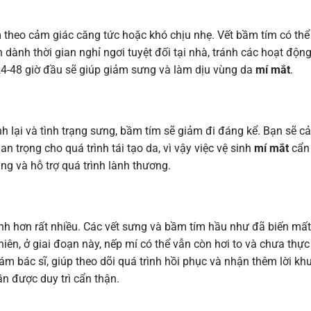
 theo cảm giác căng tức hoặc khó chịu nhẹ. Vết bầm tím có thể
 dành thời gian nghỉ ngơi tuyệt đối tại nhà, tránh các hoạt độ
24-48 giờ đầu sẽ giúp giảm sưng và làm dịu vùng da
mí mắt
.
h lại và tình trạng sưng, bầm tím sẽ giảm đi đáng kể. Bạn sẽ c
n trọng cho quá trình tái tạo da, vì vậy việc vệ sinh
mí mắt
cẩn 
ng và hỗ trợ quá trình lành thương.
nh hơn rất nhiều. Các vết sưng và bầm tím hầu như đã biến mất
ên, ở giai đoạn này, nếp mí có thể vẫn còn hơi to và chưa thực
m bác sĩ, giúp theo dõi quá trình hồi phục và nhận thêm lời k
ần được duy trì cẩn thận.