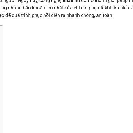
ều người. Ngày nay, công nghệ
nhấn mí
đã trở thành giải pháp 
rong những băn khoăn lớn nhất của chị em phụ nữ khi tìm hiểu 
o để quá trình phục hồi diễn ra nhanh chóng, an toàn.