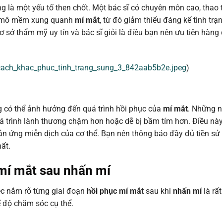
g là một yếu tố then chốt. Một bác sĩ có chuyên môn cao, thao 
ơng mô mềm xung quanh
mí mắt
, từ đó giảm thiểu đáng kể tình tr
cơ sở thẩm mỹ uy tín và bác sĩ giỏi là điều bạn nên ưu tiên hàng
cach_khac_phuc_tinh_trang_sung_3_842aab5b2e.jpeg
)
ng có thể ảnh hưởng đến quá trình hồi phục của
mí mắt
. Những 
á trình lành thương chậm hơn hoặc dễ bị bầm tím hơn. Điều này
 ứng miễn dịch của cơ thể. Bạn nên thông báo đầy đủ tiền sử 
ất.
 mí mắt sau nhấn mí
iệc nắm rõ từng giai đoạn
hồi phục mí mắt
sau khi
nhấn mí
là rất
 độ chăm sóc cụ thể.