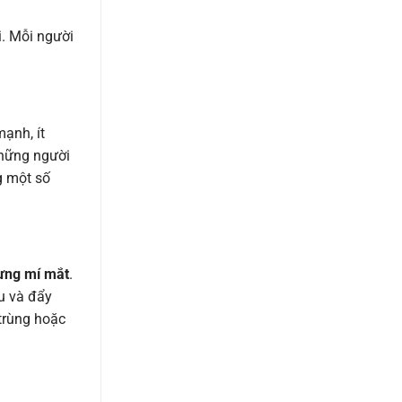
i. Mỗi người
ạnh, ít
những người
g một số
ưng mí mắt
.
u và đẩy
trùng hoặc