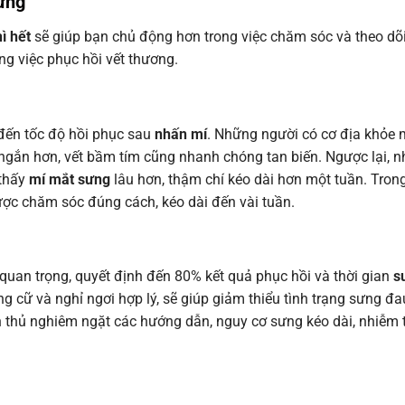
sưng
ì hết
sẽ giúp bạn chủ động hơn trong việc chăm sóc và theo dõ
ong việc phục hồi vết thương.
đến tốc độ hồi phục sau
nhấn mí
. Những người có cơ địa khỏe m
ngắn hơn, vết bầm tím cũng nhanh chóng tan biến. Ngược lại, 
 thấy
mí mắt sưng
lâu hơn, thậm chí kéo dài hơn một tuần. Tron
c chăm sóc đúng cách, kéo dài đến vài tuần.
 quan trọng, quyết định đến 80% kết quả phục hồi và thời gian
s
 cữ và nghỉ ngơi hợp lý, sẽ giúp giảm thiểu tình trạng sưng đa
ân thủ nghiêm ngặt các hướng dẫn, nguy cơ sưng kéo dài, nhiễm 