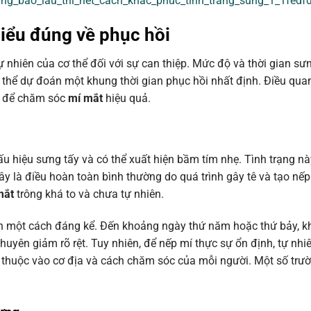
ung_bao_lau_thi_het_cach_khac_phuc_tinh_trang_sung_1_1fedf
Hiểu đúng về phục hồi
 nhiên của cơ thể đối với sự can thiệp. Mức độ và thời gian sư
 thể dự đoán một khung thời gian phục hồi nhất định. Điều quan
ức để chăm sóc
mí mắt
hiệu quả.
u hiệu sưng tấy và có thể xuất hiện bầm tím nhẹ. Tình trạng n
ây là điều hoàn toàn bình thường do quá trình gây tê và tạo nếp
mắt
trông khá to và chưa tự nhiên.
ần một cách đáng kể. Đến khoảng ngày thứ năm hoặc thứ bảy, kh
huyên giảm rõ rệt. Tuy nhiên, để nếp mí thực sự ổn định, tự nhi
ùy thuộc vào cơ địa và cách chăm sóc của mỗi người. Một số trư