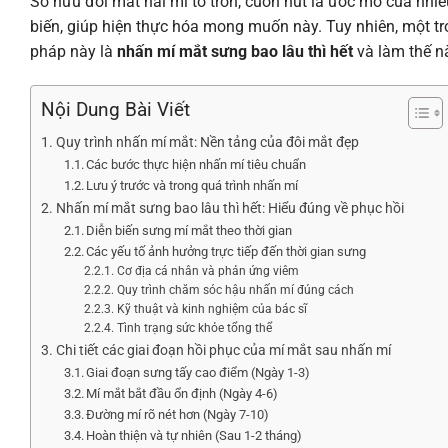
Sở hữu đôi mắt hai mí to tròn, cuốn hút là ước mơ của nhi
biến, giúp hiện thực hóa mong muốn này. Tuy nhiên, một t
pháp này là
nhấn mí mắt sưng bao lâu thì hết
và làm thế nà
Nội Dung Bài Viết
Quy trình nhấn mí mắt: Nền tảng của đôi mắt đẹp
Các bước thực hiện nhấn mí tiêu chuẩn
Lưu ý trước và trong quá trình nhấn mí
Nhấn mí mắt sưng bao lâu thì hết: Hiểu đúng về phục hồi
Diễn biến sưng mí mắt theo thời gian
Các yếu tố ảnh hưởng trực tiếp đến thời gian sưng
Cơ địa cá nhân và phản ứng viêm
Quy trình chăm sóc hậu nhấn mí đúng cách
Kỹ thuật và kinh nghiệm của bác sĩ
Tình trạng sức khỏe tổng thể
Chi tiết các giai đoạn hồi phục của mí mắt sau nhấn mí
Giai đoạn sưng tấy cao điểm (Ngày 1-3)
Mí mắt bắt đầu ổn định (Ngày 4-6)
Đường mí rõ nét hơn (Ngày 7-10)
Hoàn thiện và tự nhiên (Sau 1-2 tháng)