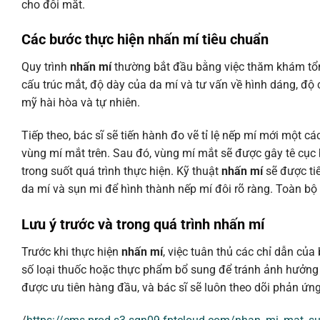
cho đôi mắt.
Các bước thực hiện nhấn mí tiêu chuẩn
Quy trình
nhấn mí
thường bắt đầu bằng việc thăm khám tổng
cấu trúc mắt, độ dày của da mí và tư vấn về hình dáng, đ
mỹ hài hòa và tự nhiên.
Tiếp theo, bác sĩ sẽ tiến hành đo vẽ tỉ lệ nếp mí mới một 
vùng mí mắt trên. Sau đó, vùng mí mắt sẽ được gây tê cụ
trong suốt quá trình thực hiện. Kỹ thuật
nhấn mí
sẽ được tiế
da mí và sụn mi để hình thành nếp mí đôi rõ ràng. Toàn bộ l
Lưu ý trước và trong quá trình nhấn mí
Trước khi thực hiện
nhấn mí
, việc tuân thủ các chỉ dẫn củ
số loại thuốc hoặc thực phẩm bổ sung để tránh ảnh hưởng 
được ưu tiên hàng đầu, và bác sĩ sẽ luôn theo dõi phản ứn