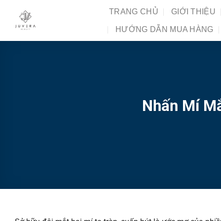
Chuyển
TRANG CHỦ
GIỚI THIỆU
đến
HƯỚNG DẪN MUA HÀNG
nội
dung
Nhấn Mí Mắ