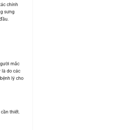
tác chính
ạng sưng
 đầu.
người mắc
 là do các
bệnh lý cho
 cần thiết.