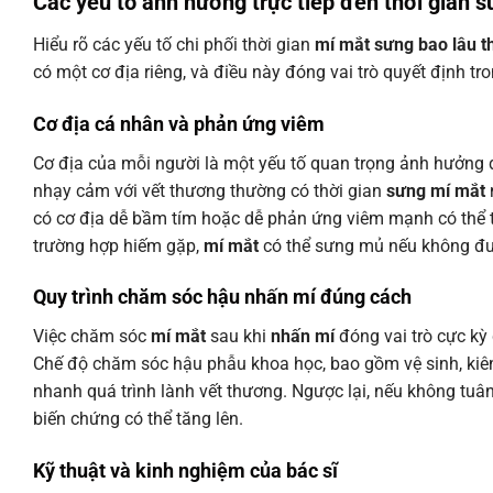
Các yếu tố ảnh hưởng trực tiếp đến thời gian 
Hiểu rõ các yếu tố chi phối thời gian
mí mắt sưng bao lâu th
có một cơ địa riêng, và điều này đóng vai trò quyết định tr
Cơ địa cá nhân và phản ứng viêm
Cơ địa của mỗi người là một yếu tố quan trọng ảnh hưởng 
nhạy cảm với vết thương thường có thời gian
sưng mí mắt
có cơ địa dễ bầm tím hoặc dễ phản ứng viêm mạnh có thể
trường hợp hiếm gặp,
mí mắt
có thể sưng mủ nếu không đượ
Quy trình chăm sóc hậu nhấn mí đúng cách
Việc chăm sóc
mí mắt
sau khi
nhấn mí
đóng vai trò cực kỳ
Chế độ chăm sóc hậu phẫu khoa học, bao gồm vệ sinh, kiêng
nhanh quá trình lành vết thương. Ngược lại, nếu không tu
biến chứng có thể tăng lên.
Kỹ thuật và kinh nghiệm của bác sĩ