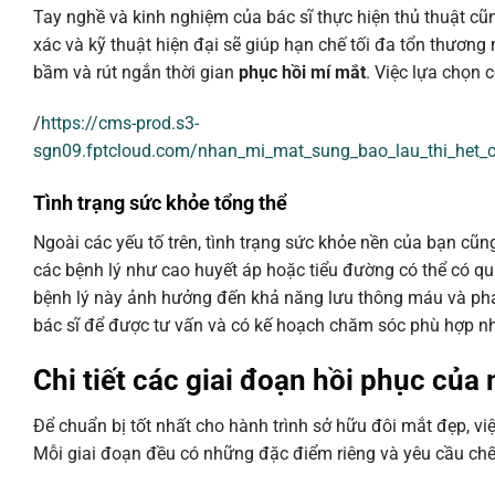
Tay nghề và kinh nghiệm của bác sĩ thực hiện thủ thuật cũn
xác và kỹ thuật hiện đại sẽ giúp hạn chế tối đa tổn thư
bầm và rút ngắn thời gian
phục hồi mí mắt
. Việc lựa chọn 
/
https://cms-prod.s3-
sgn09.fptcloud.com/nhan_mi_mat_sung_bao_lau_thi_het_
Tình trạng sức khỏe tổng thể
Ngoài các yếu tố trên, tình trạng sức khỏe nền của bạn cũ
các bệnh lý như cao huyết áp hoặc tiểu đường có thể có qu
bệnh lý này ảnh hưởng đến khả năng lưu thông máu và phản
bác sĩ để được tư vấn và có kế hoạch chăm sóc phù hợp nh
Chi tiết các giai đoạn hồi phục của
Để chuẩn bị tốt nhất cho hành trình sở hữu đôi mắt đẹp, v
Mỗi giai đoạn đều có những đặc điểm riêng và yêu cầu chế