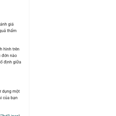
đánh giá
 quả thẩm
h hình trên
u đớn nào
cố định giữa
sử dụng một
ái của bạn