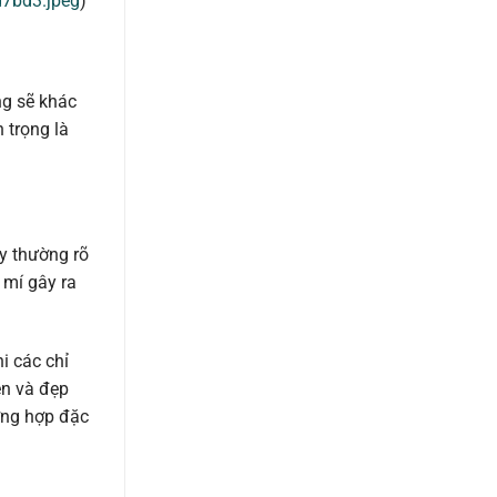
d7bd3.jpeg
)
ng sẽ khác
 trọng là
ày thường rõ
 mí gây ra
i các chỉ
ên và đẹp
ờng hợp đặc