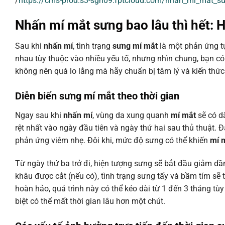
/
https://cms-prod.s3-sgn09.fptcloud.com/nhan_mi_mat_s
Nhấn mí mắt sưng bao lâu thì hết: 
Sau khi
nhấn mí
, tình trạng
sưng mí mắt
là một phản ứng tự
nhau tùy thuộc vào nhiều yếu tố, nhưng nhìn chung, bạn có
không nên quá lo lắng mà hãy chuẩn bị tâm lý và kiến th
Diễn biến sưng mí mắt theo thời gian
Ngay sau khi
nhấn mí
, vùng da xung quanh
mí mắt
sẽ có dấ
rệt nhất vào ngày đầu tiên và ngày thứ hai sau thủ thuật. Đ
phản ứng viêm nhẹ. Đôi khi, mức độ sưng có thể khiến
mí 
Từ ngày thứ ba trở đi, hiện tượng sưng sẽ bắt đầu giảm d
khâu được cắt (nếu có), tình trạng sưng tấy và bầm tím sẽ t
hoàn hảo, quá trình này có thể kéo dài từ 1 đến 3 tháng t
biệt có thể mất thời gian lâu hơn một chút.