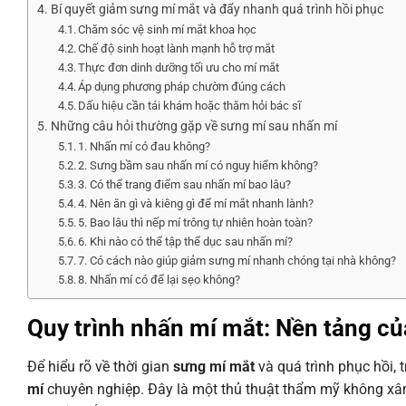
Bí quyết giảm sưng mí mắt và đẩy nhanh quá trình hồi phục
Chăm sóc vệ sinh mí mắt khoa học
Chế độ sinh hoạt lành mạnh hỗ trợ mắt
Thực đơn dinh dưỡng tối ưu cho mí mắt
Áp dụng phương pháp chườm đúng cách
Dấu hiệu cần tái khám hoặc thăm hỏi bác sĩ
Những câu hỏi thường gặp về sưng mí sau nhấn mí
1. Nhấn mí có đau không?
2. Sưng bầm sau nhấn mí có nguy hiểm không?
3. Có thể trang điểm sau nhấn mí bao lâu?
4. Nên ăn gì và kiêng gì để mí mắt nhanh lành?
5. Bao lâu thì nếp mí trông tự nhiên hoàn toàn?
6. Khi nào có thể tập thể dục sau nhấn mí?
7. Có cách nào giúp giảm sưng mí nhanh chóng tại nhà không?
8. Nhấn mí có để lại sẹo không?
Quy trình nhấn mí mắt: Nền tảng củ
Để hiểu rõ về thời gian
sưng mí mắt
và quá trình phục hồi,
mí
chuyên nghiệp. Đây là một thủ thuật thẩm mỹ không xâm