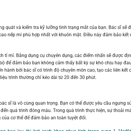
 quát và kiểm tra kỹ lưỡng tình trạng mắt của bạn. Bác sĩ sẽ 
ộ cao nếp mí phù hợp nhất với khuôn mặt. Điều này đảm bảo kết
cách tỉ mỉ. Bằng dụng cụ chuyên dụng, các điểm nhấn sẽ được địn
c bộ để đảm bảo bạn không cảm thấy bất kỳ sự khó chịu hay đa
n hành bởi bác sĩ có trình độ chuyên môn cao, tạo các liên kết 
iệu trình thường chỉ kéo dài từ 20 đến 30 phút.
a bác sĩ là vô cùng quan trọng. Bạn có thể được yêu cầu ngưng 
đến quá trình đông máu. Trong quá trình thực hiện, sự thoải m
g của cơ thể để đảm bảo an toàn tuyệt đối.