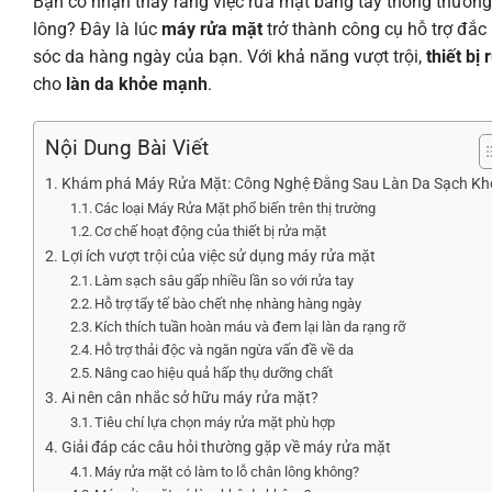
Bạn có nhận thấy rằng việc rửa mặt bằng tay thông thường 
lông? Đây là lúc
máy rửa mặt
trở thành công cụ hỗ trợ đắc
sóc da hàng ngày của bạn. Với khả năng vượt trội,
thiết bị
cho
làn da khỏe mạnh
.
Nội Dung Bài Viết
Khám phá Máy Rửa Mặt: Công Nghệ Đằng Sau Làn Da Sạch Kh
Các loại Máy Rửa Mặt phổ biến trên thị trường
Cơ chế hoạt động của thiết bị rửa mặt
Lợi ích vượt trội của việc sử dụng máy rửa mặt
Làm sạch sâu gấp nhiều lần so với rửa tay
Hỗ trợ tẩy tế bào chết nhẹ nhàng hàng ngày
Kích thích tuần hoàn máu và đem lại làn da rạng rỡ
Hỗ trợ thải độc và ngăn ngừa vấn đề về da
Nâng cao hiệu quả hấp thụ dưỡng chất
Ai nên cân nhắc sở hữu máy rửa mặt?
Tiêu chí lựa chọn máy rửa mặt phù hợp
Giải đáp các câu hỏi thường gặp về máy rửa mặt
Máy rửa mặt có làm to lỗ chân lông không?