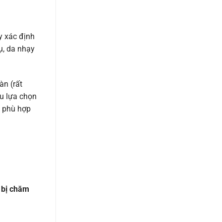
y xác định
ụ, da nhạy
àn (rất
ều lựa chọn
à phù hợp
t bị chăm