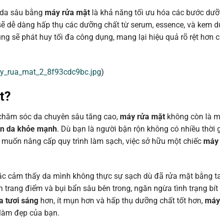
h da sâu bằng
máy rửa mặt
là khả năng tối ưu hóa các bước dưỡ
 sẽ dễ dàng hấp thụ các dưỡng chất từ serum, essence, và kem 
g sẽ phát huy tối đa công dụng, mang lại hiệu quả rõ rệt hơn 
ay_rua_mat_2_8f93cdc9bc.jpg
)
t
?
 chăm sóc da chuyên sâu tăng cao,
máy rửa mặt
không còn là mộ
àn da khỏe mạnh
. Dù bạn là người bận rộn không có nhiều thời 
e muốn nâng cấp quy trình làm sạch, việc sở hữu một chiếc
máy 
hoặc cảm thấy da mình không thực sự sạch dù đã rửa mặt bằng t
n trang điểm và bụi bẩn sâu bên trong, ngăn ngừa tình trạng bít
a tươi sáng
hơn, ít mụn hơn và hấp thụ dưỡng chất tốt hơn,
máy
 làm đẹp của bạn.