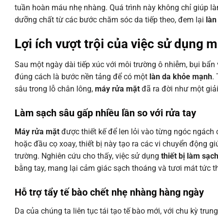
tuần hoàn máu nhẹ nhàng. Quá trình này không chỉ giúp là
dưỡng chất từ các bước chăm sóc da tiếp theo, đem lại
làn
Lợi ích vượt trội của việc sử dụng
m
Sau một ngày dài tiếp xúc với môi trường ô nhiễm, bụi bẩn v
đúng cách là bước nền tảng để có một
làn da khỏe mạnh
.
sâu trong lỗ chân lông,
máy rửa mặt
đã ra đời như một giải 
Làm sạch sâu gấp nhiều lần so với rửa tay
Máy rửa mặt
được thiết kế để len lỏi vào từng ngóc ngách 
hoặc đầu cọ xoay, thiết bị này tạo ra các vi chuyển động g
trường. Nghiên cứu cho thấy, việc sử dụng
thiết bị làm sạc
bằng tay, mang lại cảm giác sạch thoáng và tươi mát tức th
Hỗ trợ tẩy tế bào chết nhẹ nhàng hàng ngày
Da của chúng ta liên tục tái tạo tế bào mới, với chu kỳ tru