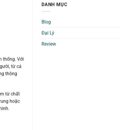
DANH MỤC
Blog
Đại Lý
Review
n thống. Với
gười, từ cá
ông thông
m từ chất
 rung hoặc
mình.