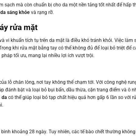
m sạch mà còn chuẩn bị cho da một nền tảng tốt nhất để hấp t
 da sáng khỏe
và rạng rỡ.
áy rửa mặt
à vi khuẩn tích tụ trên da mặt là điều khó tránh khỏi. Việc làm
 Trong khi rửa mặt bằng tay có thể không đủ để loại bỏ triệt để c
pháp tối ưu, mang lại nhiều lợi ích vượt trội.
của lỗ chân lông, nơi tay không thể chạm tới. Với công nghệ ru
iúp đánh bật và loại bỏ bụi bẩn, dầu thừa, cặn trang điểm và ô 
h da
có thể giúp loại bỏ tạp chất hiệu quả hơn gấp 6 lần so với 
ì.
ng bình khoảng 28 ngày. Tuy nhiên, các tế bào chết thường không