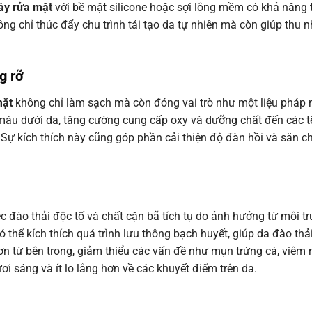
y rửa mặt
với bề mặt silicone hoặc sợi lông mềm có khả năng 
ng chỉ thúc đẩy chu trình tái tạo da tự nhiên mà còn giúp thu n
g rỡ
mặt
không chỉ làm sạch mà còn đóng vai trò như một liệu pháp
 máu dưới da, tăng cường cung cấp oxy và dưỡng chất đến các t
. Sự kích thích này cũng góp phần cải thiện độ đàn hồi và săn c
ệc đào thải độc tố và chất cặn bã tích tụ do ảnh hưởng từ môi t
 thể kích thích quá trình lưu thông bạch huyết, giúp da đào thả
n từ bên trong, giảm thiểu các vấn đề như mụn trứng cá, viêm 
i sáng và ít lo lắng hơn về các khuyết điểm trên da.