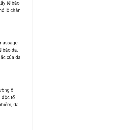
tẩy tế bào
hỏ lỗ chân
 massage
ế bào da.
hắc của da
rường ô
i độc tố
nhiễm, da