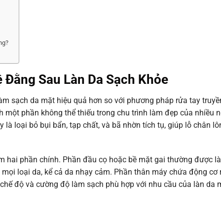
ng?
ệ Đằng Sau Làn Da Sạch Khỏe
 làm sạch da mặt hiệu quả hơn so với phương pháp rửa tay truyề
h một phần không thể thiếu trong chu trình làm đẹp của nhiều n
 loại bỏ bụi bẩn, tạp chất, và bã nhờn tích tụ, giúp lỗ chân l
 hai phần chính. Phần đầu cọ hoặc bề mặt gai thường được là
cho mọi loại da, kể cả da nhạy cảm. Phần thân máy chứa động cơ
h chế độ và cường độ làm sạch phù hợp với nhu cầu của làn da 