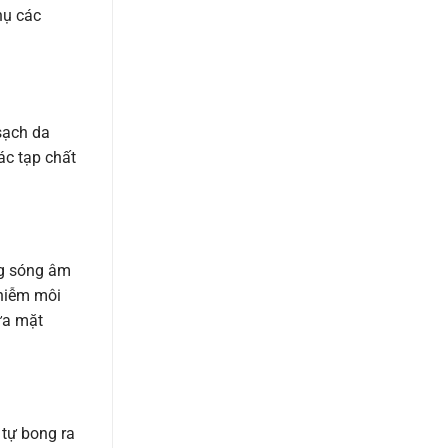
hụ các
 sạch da
ác tạp chất
ng sóng âm
nhiễm môi
rửa mặt
 tự bong ra