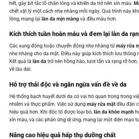
hết, gây bít tắc lỗ chân lông và khiến da trở nên xỉn màu.
Má
chết vật lý một cách nhẹ nhàng mỗi ngày. Quá trình này khô
lông, mang lại
làn da mịn màng
và đều màu hơn.
Kích thích tuần hoàn máu và đem lại
làn da rạn
Các xung động hoặc chuyển động nhẹ nhàng từ
máy rửa 
nhẹ nhàng cho da mặt. Điều này giúp kích thích lưu thông
Kết quả là
làn da
trở nên hồng hào, tươi tắn và rạng rỡ hơn
về lâu dài.
Hỗ trợ thải độc và ngăn ngừa vấn đề về da
Hệ thống bạch huyết dưới da có vai trò quan trọng trong vi
nhiễm và thực phẩm. Việc sử dụng
máy rửa mặt
đều đặn có
hiệu quả hơn. Khi độc tố được loại bỏ,
làn da khỏe mạnh
hơ
xỉn màu, và các phản ứng dị ứng, mang lại một diện mạo tươ
Nâng cao hiệu quả hấp thụ dưỡng chất