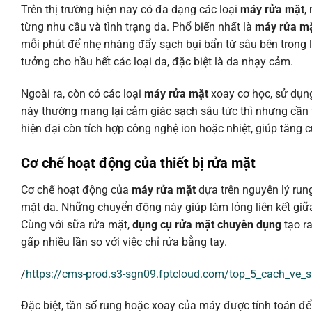
Trên thị trường hiện nay có đa dạng các loại
máy rửa mặt
,
từng nhu cầu và tình trạng da. Phổ biến nhất là
máy rửa m
mỗi phút để nhẹ nhàng đẩy sạch bụi bẩn từ sâu bên trong 
tưởng cho hầu hết các loại da, đặc biệt là da nhạy cảm.
Ngoài ra, còn có các loại
máy rửa mặt
xoay cơ học, sử dụng
này thường mang lại cảm giác sạch sâu tức thì nhưng cần 
hiện đại còn tích hợp công nghệ ion hoặc nhiệt, giúp tăng
Cơ chế hoạt động của
thiết bị rửa mặt
Cơ chế hoạt động của
máy rửa mặt
dựa trên nguyên lý rung
mặt da. Những chuyển động này giúp làm lỏng liên kết giữa 
Cùng với sữa rửa mặt,
dụng cụ rửa mặt chuyên dụng
tạo ra
gấp nhiều lần so với việc chỉ rửa bằng tay.
/
https://cms-prod.s3-sgn09.fptcloud.com/top_5_cach_v
Đặc biệt, tần số rung hoặc xoay của máy được tính toán để