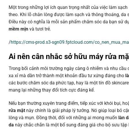
Một trong những lợi ích quan trọng nhất của việc làm sạc
theo. Khi lỗ chân lông được làm sạch và thông thoáng, da
Điều này có nghĩa là mỗi sản phẩm chăm sóc da bạn sử dụn
mềm mịn
và tươi trẻ.
/
https://cms-prod.s3-sgn09.fptcloud.com/co_nen_mua_m
Ai nên cân nhắc sở hữu
máy rửa mặ
Trong bối cảnh môi trường ngày càng ô nhiễm và nhu cầu
xa xỉ mà dần trở thành một khoản đầu tư xứng đáng cho
l
các bước chăm sóc da phức tạp, hay là một tín đồ skincar
mang lại những thay đổi tích cực đáng kể.
Nếu bạn thường xuyên trang điểm, tiếp xúc với khói bụi, 
rửa mặt
này chính là giải pháp lý tưởng. Nó giúp loại bỏ cặ
lông và mụn. Đồng thời, đối với những ai mong muốn
làn d
da
này chắc chắn là một bổ sung đáng giá cho bộ sưu tập