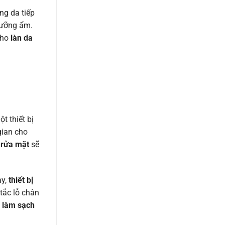
ng da tiếp
dưỡng ẩm.
cho
làn da
t thiết bị
gian cho
rửa mặt
sẽ
ay,
thiết bị
 tắc lỗ chân
 làm sạch