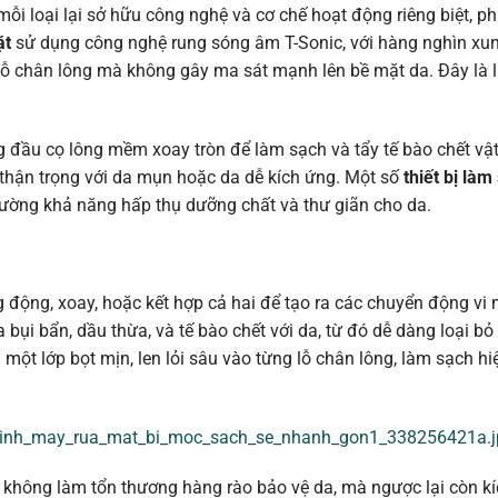
 mỗi loại lại sở hữu công nghệ và cơ chế hoạt động riêng biệt, p
ặt
sử dụng công nghệ rung sóng âm T-Sonic, với hàng nghìn xu
lỗ chân lông mà không gây ma sát mạnh lên bề mặt da. Đây là l
 đầu cọ lông mềm xoay tròn để làm sạch và tẩy tế bào chết vật 
thận trọng với da mụn hoặc da dễ kích ứng. Một số
thiết bị làm
 cường khả năng hấp thụ dưỡng chất và thư giãn cho da.
 động, xoay, hoặc kết hợp cả hai để tạo ra các chuyển động vi 
bụi bẩn, dầu thừa, và tế bào chết với da, từ đó dễ dàng loại bỏ
 một lớp bọt mịn, len lỏi sâu vào từng lỗ chân lông, làm sạch h
e_sinh_may_rua_mat_bi_moc_sach_se_nhanh_gon1_338256421a.
 không làm tổn thương hàng rào bảo vệ da, mà ngược lại còn kí