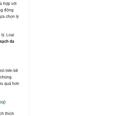
hù hợp với
ng động
ựa chọn lý
lý. Loại
 sạch da
mô trên bề
 chúng.
iệu quả hơn
jpg
)
ch thích