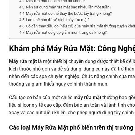
Máy rửa mặt có làm khô da không?
Nên sử dụng máy rửa mặt bao nhiêu lần một tuần?
Máy rửa mặt có thể thay thế bước tẩy trang không?
Làm thế nào để vệ sinh máy rửa mặt?
Có cần thay đầu cọ (nếu có) của máy rửa mặt thường xuyên khô
Máy rửa mặt có giúp giảm mụn trứng cá không?
Khám phá
Máy Rửa Mặt
: Công Ngh
Máy rửa mặt
là một thiết bị chuyên dụng được thiết kế để
kích thước nhỏ gọn và dễ sử dụng, dụng cụ này đã trở thàn
nhân đến các spa chuyên nghiệp. Chức năng chính của máy là
thoáng và giảm thiểu nguy cơ hình thành mụn.
Cấu tạo cơ bản của một chiếc
máy rửa mặt
thường bao gồm
liệu silicone y tế cao cấp, đảm bảo an toàn và lành tính 
xoay và các nút điều khiển, cho phép người dùng tùy chỉn
Các loại
Máy Rửa Mặt
phổ biến trên thị trường