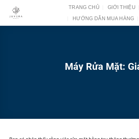
Chuyển
TRANG CHỦ
GIỚI THIỆU
đến
HƯỚNG DẪN MUA HÀNG
nội
dung
Máy Rửa Mặt: Gi