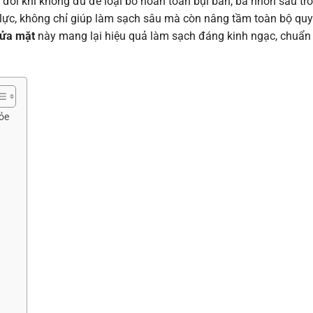
đôi khi không đủ để loại bỏ hoàn toàn bụi bẩn, bã nhờn sâu tr
 lực, không chỉ giúp làm sạch sâu mà còn nâng tầm toàn bộ quy
 rửa mặt
này mang lại hiệu quả làm sạch đáng kinh ngạc, chuẩn b
ỏe