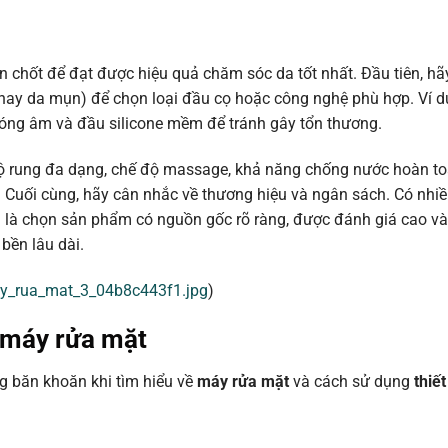
n chốt để đạt được hiệu quả chăm sóc da tốt nhất. Đầu tiên, hã
 hay da mụn) để chọn loại đầu cọ hoặc công nghệ phù hợp. Ví d
óng âm và đầu silicone mềm để tránh gây tổn thương.
độ rung đa dạng, chế độ massage, khả năng chống nước hoàn to
. Cuối cùng, hãy cân nhắc về thương hiệu và ngân sách. Có nhi
g là chọn sản phẩm có nguồn gốc rõ ràng, được đánh giá cao v
bền lâu dài.
ay_rua_mat_3_04b8c443f1.jpg
)
máy rửa mặt
g băn khoăn khi tìm hiểu về
máy rửa mặt
và cách sử dụng
thiế