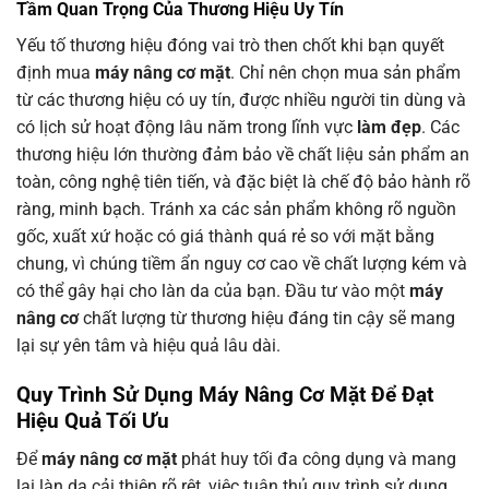
Tầm Quan Trọng Của Thương Hiệu Uy Tín
Yếu tố thương hiệu đóng vai trò then chốt khi bạn quyết
định mua
máy nâng cơ mặt
. Chỉ nên chọn mua sản phẩm
từ các thương hiệu có uy tín, được nhiều người tin dùng và
có lịch sử hoạt động lâu năm trong lĩnh vực
làm đẹp
. Các
thương hiệu lớn thường đảm bảo về chất liệu sản phẩm an
toàn, công nghệ tiên tiến, và đặc biệt là chế độ bảo hành rõ
ràng, minh bạch. Tránh xa các sản phẩm không rõ nguồn
gốc, xuất xứ hoặc có giá thành quá rẻ so với mặt bằng
chung, vì chúng tiềm ẩn nguy cơ cao về chất lượng kém và
có thể gây hại cho làn da của bạn. Đầu tư vào một
máy
nâng cơ
chất lượng từ thương hiệu đáng tin cậy sẽ mang
lại sự yên tâm và hiệu quả lâu dài.
Quy Trình Sử Dụng
Máy Nâng Cơ Mặt
Để Đạt
Hiệu Quả Tối Ưu
Để
máy nâng cơ mặt
phát huy tối đa công dụng và mang
lại làn da cải thiện rõ rệt, việc tuân thủ quy trình sử dụng