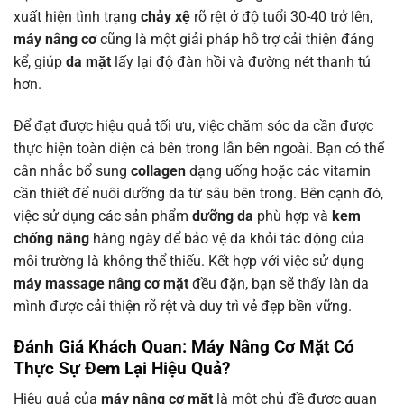
xuất hiện tình trạng
chảy xệ
rõ rệt ở độ tuổi 30-40 trở lên,
máy nâng cơ
cũng là một giải pháp hỗ trợ cải thiện đáng
kể, giúp
da mặt
lấy lại độ đàn hồi và đường nét thanh tú
hơn.
Để đạt được hiệu quả tối ưu, việc chăm sóc da cần được
thực hiện toàn diện cả bên trong lẫn bên ngoài. Bạn có thể
cân nhắc bổ sung
collagen
dạng uống hoặc các vitamin
cần thiết để nuôi dưỡng da từ sâu bên trong. Bên cạnh đó,
việc sử dụng các sản phẩm
dưỡng da
phù hợp và
kem
chống nắng
hàng ngày để bảo vệ da khỏi tác động của
môi trường là không thể thiếu. Kết hợp với việc sử dụng
máy massage nâng cơ mặt
đều đặn, bạn sẽ thấy làn da
mình được cải thiện rõ rệt và duy trì vẻ đẹp bền vững.
Đánh Giá Khách Quan:
Máy Nâng Cơ Mặt
Có
Thực Sự Đem Lại Hiệu Quả?
Hiệu quả của
máy nâng cơ mặt
là một chủ đề được quan