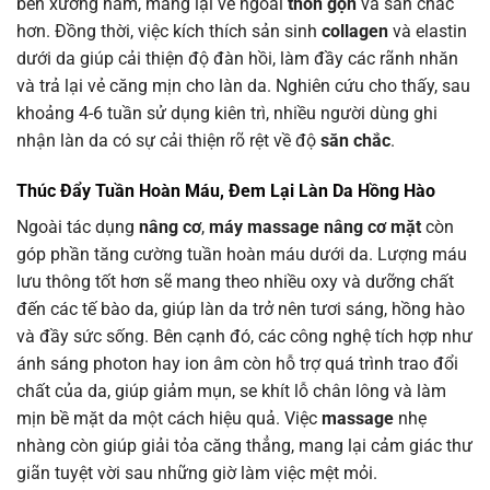
bên xương hàm, mang lại vẻ ngoài
thon gọn
và săn chắc
hơn. Đồng thời, việc kích thích sản sinh
collagen
và elastin
dưới da giúp cải thiện độ đàn hồi, làm đầy các rãnh nhăn
và trả lại vẻ căng mịn cho làn da. Nghiên cứu cho thấy, sau
khoảng 4-6 tuần sử dụng kiên trì, nhiều người dùng ghi
nhận làn da có sự cải thiện rõ rệt về độ
săn chắc
.
Thúc Đẩy Tuần Hoàn Máu, Đem Lại Làn Da Hồng Hào
Ngoài tác dụng
nâng cơ
,
máy massage nâng cơ mặt
còn
góp phần tăng cường tuần hoàn máu dưới da. Lượng máu
lưu thông tốt hơn sẽ mang theo nhiều oxy và dưỡng chất
đến các tế bào da, giúp làn da trở nên tươi sáng, hồng hào
và đầy sức sống. Bên cạnh đó, các công nghệ tích hợp như
ánh sáng photon hay ion âm còn hỗ trợ quá trình trao đổi
chất của da, giúp giảm mụn, se khít lỗ chân lông và làm
mịn bề mặt da một cách hiệu quả. Việc
massage
nhẹ
nhàng còn giúp giải tỏa căng thẳng, mang lại cảm giác thư
giãn tuyệt vời sau những giờ làm việc mệt mỏi.