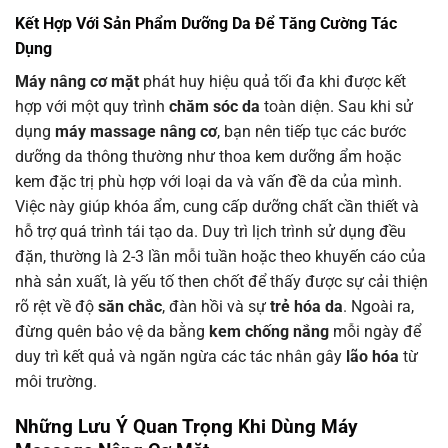
Kết Hợp Với Sản Phẩm Dưỡng Da Để Tăng Cường Tác
Dụng
Máy nâng cơ mặt
phát huy hiệu quả tối đa khi được kết
hợp với một quy trình
chăm sóc da
toàn diện. Sau khi sử
dụng
máy massage nâng cơ
, bạn nên tiếp tục các bước
dưỡng da thông thường như thoa kem dưỡng ẩm hoặc
kem đặc trị phù hợp với loại da và vấn đề da của mình.
Việc này giúp khóa ẩm, cung cấp dưỡng chất cần thiết và
hỗ trợ quá trình tái tạo da. Duy trì lịch trình sử dụng đều
đặn, thường là 2-3 lần mỗi tuần hoặc theo khuyến cáo của
nhà sản xuất, là yếu tố then chốt để thấy được sự cải thiện
rõ rệt về độ
săn chắc
, đàn hồi và sự
trẻ hóa da
. Ngoài ra,
đừng quên bảo vệ da bằng
kem chống nắng
mỗi ngày để
duy trì kết quả và ngăn ngừa các tác nhân gây
lão hóa
từ
môi trường.
Những Lưu Ý Quan Trọng Khi Dùng
Máy