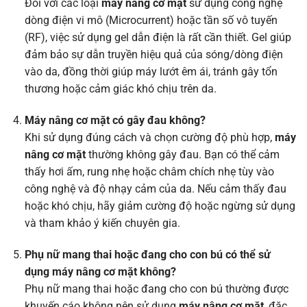
Đối với các loại
máy nâng cơ mặt
sử dụng công nghệ
dòng điện vi mô (Microcurrent) hoặc tần số vô tuyến
(RF), việc sử dụng gel dẫn điện là rất cần thiết. Gel giúp
đảm bảo sự dẫn truyền hiệu quả của sóng/dòng điện
vào da, đồng thời giúp máy lướt êm ái, tránh gây tổn
thương hoặc cảm giác khó chịu trên da.
Máy nâng cơ mặt có gây đau không?
Khi sử dụng đúng cách và chọn cường độ phù hợp,
máy
nâng cơ mặt
thường không gây đau. Bạn có thể cảm
thấy hơi ấm, rung nhẹ hoặc châm chích nhẹ tùy vào
công nghệ và độ nhạy cảm của da. Nếu cảm thấy đau
hoặc khó chịu, hãy giảm cường độ hoặc ngừng sử dụng
và tham khảo ý kiến chuyên gia.
Phụ nữ mang thai hoặc đang cho con bú có thể sử
dụng máy nâng cơ mặt không?
Phụ nữ mang thai hoặc đang cho con bú thường được
khuyến cáo không nên sử dụng
máy nâng cơ mặt
, đặc