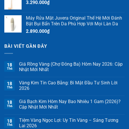
3.290.000
₫
Máy Rửa Mặt Juvera Original Thế Hệ Mới Đánh
Bật Bụi Bẩn Trên Da Phù Hợp Với Mọi Làn Da
2.890.000
₫
BÀI VIẾT GẦN ĐÂY
Giá Rồng Vàng (Chợ Đông Ba) Hôm Nay 2026: Cập
18
Th6
Nhật Mới Nhất
Vàng Kim Tín Cao Bằng: Bí Mật Đầu Tư Sinh Lời
18
Th6
2026
Giá Bạch Kim Hôm Nay Bao Nhiêu 1 Gam (2026)?
18
Th6
Cập Nhật Mới Nhất
Tiệm Vàng Ngọc Lợi: Uy Tín Vàng – Sáng Tương
18
Th6
Lai 2026