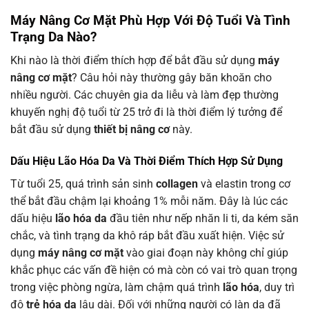
Máy Nâng Cơ Mặt
Phù Hợp Với Độ Tuổi Và Tình
Trạng Da Nào?
Khi nào là thời điểm thích hợp để bắt đầu sử dụng
máy
nâng cơ mặt
? Câu hỏi này thường gây băn khoăn cho
nhiều người. Các chuyên gia da liễu và làm đẹp thường
khuyến nghị độ tuổi từ 25 trở đi là thời điểm lý tưởng để
bắt đầu sử dụng
thiết bị nâng cơ
này.
Dấu Hiệu Lão Hóa Da Và Thời Điểm Thích Hợp Sử Dụng
Từ tuổi 25, quá trình sản sinh
collagen
và elastin trong cơ
thể bắt đầu chậm lại khoảng 1% mỗi năm. Đây là lúc các
dấu hiệu
lão hóa da
đầu tiên như nếp nhăn li ti, da kém săn
chắc, và tình trạng da khô ráp bắt đầu xuất hiện. Việc sử
dụng
máy nâng cơ mặt
vào giai đoạn này không chỉ giúp
khắc phục các vấn đề hiện có mà còn có vai trò quan trọng
trong việc phòng ngừa, làm chậm quá trình
lão hóa
, duy trì
độ
trẻ hóa da
lâu dài. Đối với những người có làn da đã