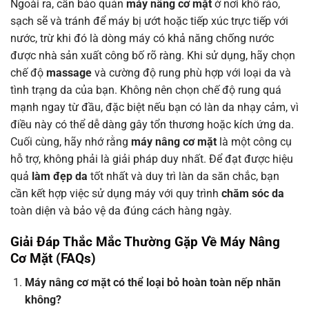
Ngoài ra, cần bảo quản
máy nâng cơ mặt
ở nơi khô ráo,
sạch sẽ và tránh để máy bị ướt hoặc tiếp xúc trực tiếp với
nước, trừ khi đó là dòng máy có khả năng chống nước
được nhà sản xuất công bố rõ ràng. Khi sử dụng, hãy chọn
chế độ
massage
và cường độ rung phù hợp với loại da và
tình trạng da của bạn. Không nên chọn chế độ rung quá
mạnh ngay từ đầu, đặc biệt nếu bạn có làn da nhạy cảm, vì
điều này có thể dễ dàng gây tổn thương hoặc kích ứng da.
Cuối cùng, hãy nhớ rằng
máy nâng cơ mặt
là một công cụ
hỗ trợ, không phải là giải pháp duy nhất. Để đạt được hiệu
quả
làm đẹp da
tốt nhất và duy trì làn da săn chắc, bạn
cần kết hợp việc sử dụng máy với quy trình
chăm sóc da
toàn diện và bảo vệ da đúng cách hàng ngày.
Giải Đáp Thắc Mắc Thường Gặp Về
Máy Nâng
Cơ Mặt
(FAQs)
Máy nâng cơ mặt có thể loại bỏ hoàn toàn nếp nhăn
không?