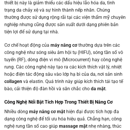
thiết bị này là giảm thiểu các dấu hiệu lão hóa da, tình
trạng da chảy xệ và sự hình thành nếp nhăn. Chúng
thường được sử dụng rộng rãi tại các viện thẩm mỹ chuyên
nghiệp nhưng cũng được sản xuất dưới dạng phiên bản
tiện lợi để sử dụng tại nhà.
Cơ chế hoạt động của
máy nâng cơ
thường dựa trên các
công nghệ như sóng siêu âm hội tụ (HIFU), sóng tần số vô
tuyến (RF), dòng điện vi mô (Microcurrent) hay công nghệ
rung. Các công nghệ này tạo ra các kích thích vật lý, nhiệt
hoặc điện tác động sâu vào lớp hạ bì của da, nơi sản sinh
collagen
và elastin. Quá trình này giúp kích thích tái tạo tế
bào, cải thiện độ đàn hồi và săn chắc cho
da mặt
.
Công Nghệ Nổi Bật Tích Hợp Trong
Thiết Bị Nâng Cơ
Nhiều dòng
máy nâng cơ mặt
hiện đại được tích hợp đa
dạng công nghệ để tối ưu hóa hiệu quả. Chẳng hạn, công
nghệ rung tần số cao giúp
massage mặt
nhẹ nhàng, thúc