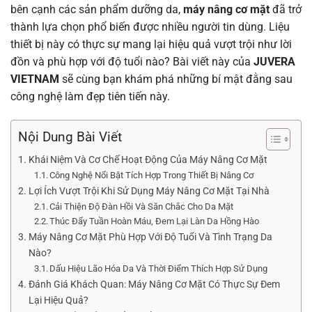
bên cạnh các sản phẩm dưỡng da,
máy nâng cơ mặt
đã trở
thành lựa chọn phổ biến được nhiều người tin dùng. Liệu
thiết bị này có thực sự mang lại hiệu quả vượt trội như lời
đồn và phù hợp với độ tuổi nào? Bài viết này của
JUVERA
VIETNAM
sẽ cùng bạn khám phá những bí mật đằng sau
công nghệ làm đẹp tiên tiến này.
Nội Dung Bài Viết
Khái Niệm Và Cơ Chế Hoạt Động Của Máy Nâng Cơ Mặt
Công Nghệ Nổi Bật Tích Hợp Trong Thiết Bị Nâng Cơ
Lợi Ích Vượt Trội Khi Sử Dụng Máy Nâng Cơ Mặt Tại Nhà
Cải Thiện Độ Đàn Hồi Và Săn Chắc Cho Da Mặt
Thúc Đẩy Tuần Hoàn Máu, Đem Lại Làn Da Hồng Hào
Máy Nâng Cơ Mặt Phù Hợp Với Độ Tuổi Và Tình Trạng Da
Nào?
Dấu Hiệu Lão Hóa Da Và Thời Điểm Thích Hợp Sử Dụng
Đánh Giá Khách Quan: Máy Nâng Cơ Mặt Có Thực Sự Đem
Lại Hiệu Quả?