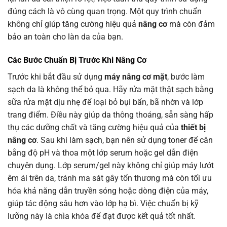
đúng cách là vô cùng quan trọng. Một quy trình chuẩn
không chỉ giúp tăng cường hiệu quả
nâng cơ
mà còn đảm
bảo an toàn cho làn da của bạn.
Các Bước Chuẩn Bị Trước Khi Nâng Cơ
Trước khi bắt đầu sử dụng
máy nâng cơ mặt
, bước làm
sạch da là không thể bỏ qua. Hãy rửa mặt thật sạch bằng
sữa rửa mặt dịu nhẹ để loại bỏ bụi bẩn, bã nhờn và lớp
trang điểm. Điều này giúp da thông thoáng, sẵn sàng hấp
thụ các dưỡng chất và tăng cường hiệu quả của
thiết bị
nâng cơ
. Sau khi làm sạch, bạn nên sử dụng toner để cân
bằng độ pH và thoa một lớp serum hoặc gel dẫn điện
chuyên dụng. Lớp serum/gel này không chỉ giúp máy lướt
êm ái trên da, tránh ma sát gây tổn thương mà còn tối ưu
hóa khả năng dẫn truyền sóng hoặc dòng điện của máy,
giúp tác động sâu hơn vào lớp hạ bì. Việc chuẩn bị kỹ
lưỡng này là chìa khóa để đạt được kết quả tốt nhất.