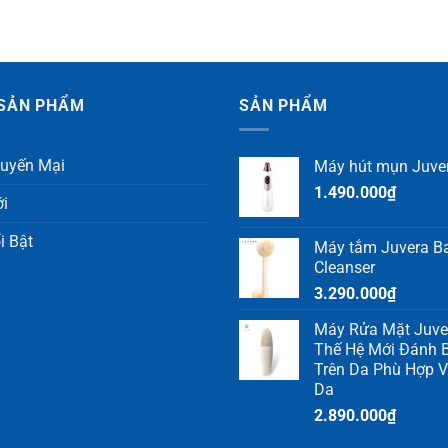
SẢN PHẨM
SẢN PHẨM
uyến Mại
Máy hút mụn Juve
1.490.000
₫
i
i Bật
Máy tắm Juvera B
Cleanser
3.290.000
₫
Máy Rửa Mặt Juver
Thế Hệ Mới Đánh B
Trên Da Phù Hợp V
Da
2.890.000
₫