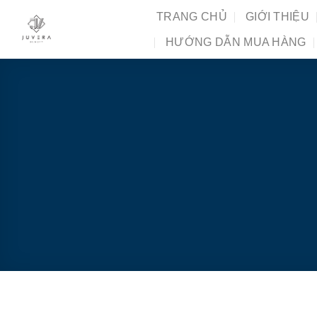
Chuyển
TRANG CHỦ
GIỚI THIỆU
đến
HƯỚNG DẪN MUA HÀNG
nội
dung