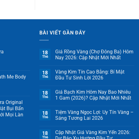
BÀI VIẾT GẦN ĐÂY
ra
Giá Rồng Vàng (Chợ Đông Ba) Hôm
18
Th6
Nay 2026: Cập Nhật Mới Nhất
Vàng Kim Tín Cao Bằng: Bí Mật
18
ath Me Body
Th6
Đầu Tư Sinh Lời 2026
Giá Bạch Kim Hôm Nay Bao Nhiêu
18
Th6
1 Gam (2026)? Cập Nhật Mới Nhất
a Original
ật Bụi Bẩn
Tiệm Vàng Ngọc Lợi: Uy Tín Vàng –
18
ới Mọi Làn
Th6
Sáng Tương Lai 2026
Cập Nhật Giá Vàng Kim Yến 2026:
18
Th6
Dự Báo Xu Hướng Đầu Tư