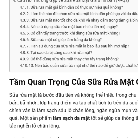
Câu Hỏi Thường Gặp Về Sữa Rửa Mặt Giá Bình Dân (FAQs)
1. Sữa rửa mặt giá bình dân có thực sự hiệu quả không?
2. Làm thế nào để chọn sữa rửa mặt bình dân phù hợp với da dầ
3. Sữa rửa mặt nào tốt cho da khô và nhạy cảm trong tầm giá bì
4. Nên sử dụng sữa rửa mặt bao nhiêu lần một ngày?
5. Có cần tẩy trang trước khi dùng sữa rửa mặt không?
6. Sữa rửa mặt có giúp làm trắng da không?
7. Hạn sử dụng của sữa rửa mặt là bao lâu sau khi mở nắp?
8. Tại sao da bị căng sau khi rửa mặt?
9. Có thể dùng sữa rửa mặt thay cho tẩy trang không?
10. Nên bảo quản sữa rửa mặt như thế nào để giữ được chất l
Tầm Quan Trọng Của Sữa Rửa Mặt G
Sữa rửa mặt là bước đầu tiên và không thể thiếu trong chu 
bẩn, bã nhờn, lớp trang điểm và tạp chất tích tụ trên da s
chính vẫn là làm sạch sâu lỗ chân lông, ngăn ngừa mụn và 
quả. Một sản phẩm
làm sạch da mặt
tốt sẽ giúp da thông 
tắc nghẽn lỗ chân lông.