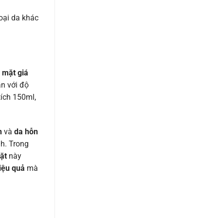
loại da khác
 mặt giá
ần với độ
tích 150ml,
n
và
da hỗn
nh. Trong
ặt
này
iệu quả
mà