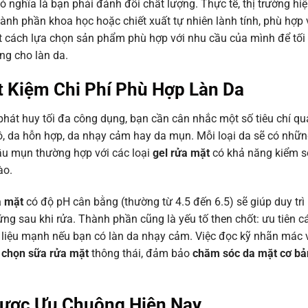
 nghĩa là bạn phải đánh đổi chất lượng. Thực tế, thị trường hiệ
nh phần khoa học hoặc chiết xuất tự nhiên lành tính, phù hợp 
biết cách lựa chọn sản phẩm phù hợp với nhu cầu của mình để tối
g cho làn da.
t Kiệm Chi Phí Phù Hợp Làn Da
hát huy tối đa công dụng, bạn cần cân nhắc một số tiêu chí qu
khô, da hỗn hợp, da nhạy cảm hay da mụn. Mỗi loại da sẽ có nhữ
ầu mụn thường hợp với các loại
gel rửa mặt
có khả năng kiểm s
ào.
a mặt
có độ pH cân bằng (thường từ 4.5 đến 6.5) sẽ giúp duy trì
 ứng sau khi rửa. Thành phần cũng là yếu tố then chốt: ưu tiên c
iệu mạnh nếu bạn có làn da nhạy cảm. Việc đọc kỹ nhãn mác v
 chọn sữa rửa mặt
thông thái, đảm bảo
chăm sóc da mặt cơ bả
Được Ưu Chuộng Hiện Nay