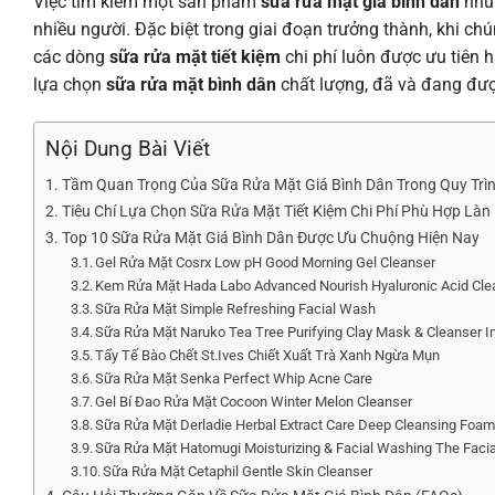
Việc tìm kiếm một sản phẩm
sữa rửa mặt giá bình dân
nhưn
nhiều người. Đặc biệt trong giai đoạn trưởng thành, khi c
các dòng
sữa rửa mặt tiết kiệm
chi phí luôn được ưu tiên
lựa chọn
sữa rửa mặt bình dân
chất lượng, đã và đang được
Nội Dung Bài Viết
Tầm Quan Trọng Của Sữa Rửa Mặt Giá Bình Dân Trong Quy Trì
Tiêu Chí Lựa Chọn Sữa Rửa Mặt Tiết Kiệm Chi Phí Phù Hợp Làn
Top 10 Sữa Rửa Mặt Giá Bình Dân Được Ưu Chuộng Hiện Nay
Gel Rửa Mặt Cosrx Low pH Good Morning Gel Cleanser
Kem Rửa Mặt Hada Labo Advanced Nourish Hyaluronic Acid Cle
Sữa Rửa Mặt Simple Refreshing Facial Wash
Sữa Rửa Mặt Naruko Tea Tree Purifying Clay Mask & Cleanser I
Tẩy Tế Bào Chết St.Ives Chiết Xuất Trà Xanh Ngừa Mụn
Sữa Rửa Mặt Senka Perfect Whip Acne Care
Gel Bí Đao Rửa Mặt Cocoon Winter Melon Cleanser
Sữa Rửa Mặt Derladie Herbal Extract Care Deep Cleansing Foa
Sữa Rửa Mặt Hatomugi Moisturizing & Facial Washing The Faci
Sữa Rửa Mặt Cetaphil Gentle Skin Cleanser