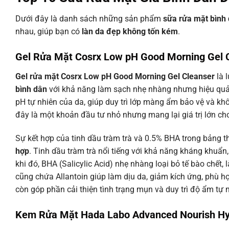
Dưới đây là danh sách những sản phẩm
sữa rửa mặt bình
nhau, giúp bạn có
làn da đẹp không tốn kém
.
Gel Rửa Mặt Cosrx Low pH Good Morning Gel 
Gel rửa mặt Cosrx Low pH Good Morning Gel Cleanser
là 
bình dân
với khả năng làm sạch nhẹ nhàng nhưng hiệu quả. 
pH tự nhiên của da, giúp duy trì lớp màng ẩm bảo vệ và kh
đây là một khoản đầu tư nhỏ nhưng mang lại giá trị lớn ch
Sự kết hợp của tinh dầu tràm trà và 0.5% BHA trong bảng
hợp
. Tinh dầu tràm trà nổi tiếng với khả năng kháng khuẩ
khi đó, BHA (Salicylic Acid) nhẹ nhàng loại bỏ tế bào chết
cũng chứa Allantoin giúp làm dịu da, giảm kích ứng, phù h
còn góp phần cải thiện tình trạng mụn và duy trì độ ẩm tự 
Kem Rửa Mặt Hada Labo Advanced Nourish Hya