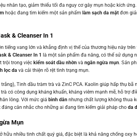
ệu nhân tạo, giảm thiểu tối đa nguy cơ gây mụn hoặc kích ứng.
ảm
hoặc đang tìm kiếm một sản phẩm
làm sạch da mặt
đơn giản
ask & Cleanser In 1
 tiếng vang lớn và khẳng định vị thế của thương hiệu này trên 
sk & Cleanser In 1
là một sản phẩm đa năng, có thể sử dụng 
 trội trong việc
kiểm soát dầu nhờn
và
ngăn ngừa mụn
. Sản p
h lọc da
và cải thiện rõ rệt tình trạng mụn.
trắng), Tinh dầu tràm trà và ZinC PCA. Kaolin giúp hấp thụ bã
m trà có công dụng kháng khuẩn, kháng viêm mạnh mẽ, hỗ trợ đi
chân lông. Với mức giá
bình dân
nhưng chất lượng không thua 
t
đáng cân nhắc cho những ai đang tìm kiếm giải pháp cho
da 
 Ngừa Mụn
ở hữu nhiều tinh chất quý giá, đặc biệt là khả năng chống oxy 