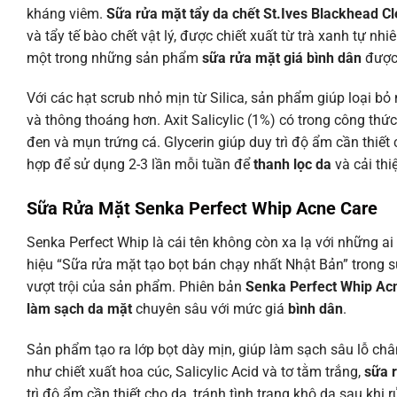
kháng viêm.
Sữa rửa mặt tẩy da chết St.Ives Blackhead C
và tẩy tế bào chết vật lý, được chiết xuất từ trà xanh tự n
một trong những sản phẩm
sữa rửa mặt giá bình dân
được 
Với các hạt scrub nhỏ mịn từ Silica, sản phẩm giúp loại bỏ
và thông thoáng hơn. Axit Salicylic (1%) có trong công th
đen và mụn trứng cá. Glycerin giúp duy trì độ ẩm cần thiết 
hợp để sử dụng 2-3 lần mỗi tuần để
thanh lọc da
và cải thi
Sữa Rửa Mặt Senka Perfect Whip Acne Care
Senka Perfect Whip là cái tên không còn xa lạ với những ai
hiệu “Sữa rửa mặt tạo bọt bán chạy nhất Nhật Bản” trong s
vượt trội của sản phẩm. Phiên bản
Senka Perfect Whip Ac
làm sạch da mặt
chuyên sâu với mức giá
bình dân
.
Sản phẩm tạo ra lớp bọt dày mịn, giúp làm sạch sâu lỗ châ
như chiết xuất hoa cúc, Salicylic Acid và tơ tằm trắng,
sữa 
trì độ ẩm cần thiết cho da, tránh tình trạng khô da sau khi 