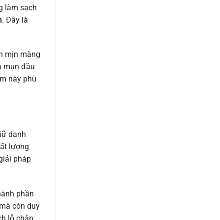
g làm sạch
n
. Đây là
nên mịn màng
ủa mụn đầu
hẩm này phù
giữ danh
hất lượng
 giải pháp
thành phần
 mà còn duy
ch lỗ chân