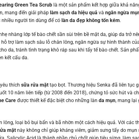
learing Green Tea Scrub
là một sản phẩm kết hợp giữa khả năn
hiên, mang đến giải pháp
làm sạch da hiệu quả
và
ngăn ngừa mụ
nhiều người tin dùng để có
làn da đẹp không tốn kém
.
 nhẹ nhàng lớp tế bào chết sần sùi trên bề mặt da, giúp da trở 
ức hỗ trợ làm sạch sâu lỗ chân lông, ngăn ngừa sự hình thành c
cho da, tránh tình trạng khô ráp sau khi tẩy tế bào chết. Sản p
ện kết cấu da.
 yêu thích
sữa rửa mặt
tạo bọt. Thương hiệu Senka đã liên tục 
uốt 10 năm liên tiếp (từ 2008 đến 2018), chứng tỏ sức hút và c
ne Care
được thiết kế đặc biệt cho những làn
da mụn
, mang lại
n lông, loại bỏ bụi bẩn và bã nhờn một cách hiệu quả. Với các 
rửa mặt
này không chỉ giúp kháng viêm, giảm sưng tấy do mụn
rửa. Salicylic Acid là thành phần chủ chốt giúp tiêu sừng, làm sạ