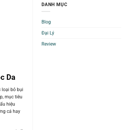
DANH MỤC
Blog
Đại Lý
Review
óc Da
 loại bỏ bụi
p, mục tiêu
hấu hiệu
ứng cá hay