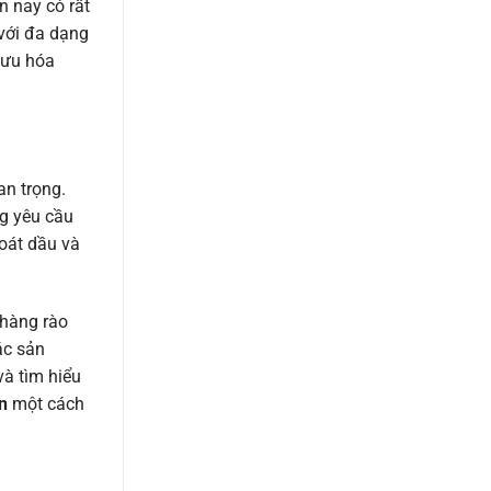
n nay có rất
với đa dạng
 ưu hóa
an trọng.
ng yêu cầu
oát dầu và
 hàng rào
ác sản
à tìm hiểu
n
một cách