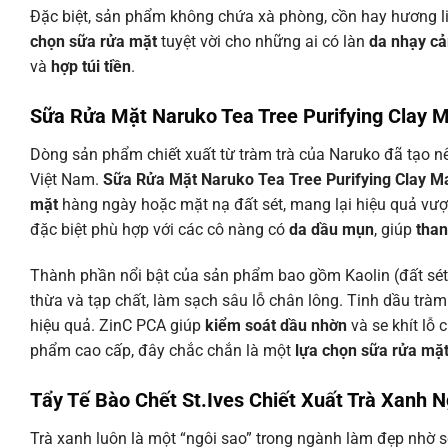
Đặc biệt, sản phẩm không chứa xà phòng, cồn hay hương li
chọn sữa rửa mặt
tuyệt vời cho những ai có làn
da nhạy c
và
hợp túi tiền
.
Sữa Rửa Mặt Naruko Tea Tree Purifying Clay M
Dòng sản phẩm chiết xuất từ tràm trà của Naruko đã tạo nên
Việt Nam.
Sữa Rửa Mặt Naruko Tea Tree Purifying Clay Ma
mặt
hàng ngày hoặc mặt nạ đất sét, mang lại hiệu quả vượt
đặc biệt phù hợp với các cô nàng có
da dầu mụn
, giúp
than
Thành phần nổi bật của sản phẩm bao gồm Kaolin (đất sét 
thừa và tạp chất, làm sạch sâu lỗ chân lông. Tinh dầu trà
hiệu quả. ZinC PCA giúp
kiểm soát dầu nhờn
và se khít lỗ 
phẩm cao cấp, đây chắc chắn là một
lựa chọn sữa rửa mặ
Tẩy Tế Bào Chết St.Ives Chiết Xuất Trà Xanh
Trà xanh luôn là một “ngôi sao” trong ngành làm đẹp nhờ s