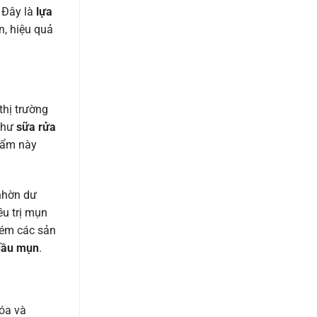
 Đây là
lựa
, hiệu quả
thị trường
như
sữa rửa
hẩm này
 nhờn dư
ều trị mụn
kém các sản
dầu mụn
.
hóa và