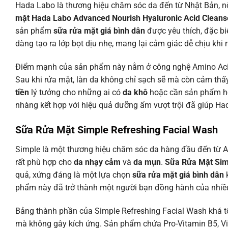
Hada Labo là thương hiệu chăm sóc da đến từ Nhật Bản, n
mặt Hada Labo Advanced Nourish Hyaluronic Acid Cleans
sản phẩm
sữa rửa mặt giá bình dân
được yêu thích, đặc bi
dàng tạo ra lớp bọt dịu nhẹ, mang lại cảm giác dễ chịu kh
Điểm mạnh của sản phẩm này nằm ở công nghệ Amino Acid v
Sau khi rửa mặt, làn da không chỉ sạch sẽ mà còn cảm th
tiền
lý tưởng cho những ai có
da khô
hoặc cần sản phẩm hỗ
nhàng kết hợp với hiệu quả dưỡng ẩm vượt trội đã giúp Had
Sữa Rửa Mặt Simple Refreshing Facial Wash
Simple là một thương hiệu chăm sóc da hàng đầu đến từ An
rất phù hợp cho
da nhạy cảm
và
da mụn
.
Sữa Rửa Mặt Sim
quả, xứng đáng là một lựa chọn
sữa rửa mặt giá bình dân
k
phẩm này đã trở thành một người bạn đồng hành của nhiều 
Bảng thành phần của Simple Refreshing Facial Wash khá tố
mà không gây kích ứng. Sản phẩm chứa Pro-Vitamin B5, Vit