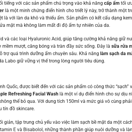
ổi tiếng với các sản phẩm chú trọng vào khả năng
cấp ẩm
tối ư
er
là một minh chứng điển hình cho triết lý này, trở thành một 
ệt là với làn da khô và thiếu ẩm. Sản phẩm có kết cấu dạng kem
i rửa mặt mà không làm mất đi độ ẩm tự nhiên của da.
à các loại Hyaluronic Acid, giúp tăng cường khả năng giữ nư
ấy mềm mượt, căng bóng và tràn đầy sức sống. Đây là
sữa rửa m
 trợ quá trình dưỡng ẩm chuyên sâu. Khả năng
làm sạch da m
a Labo giữ vững vị thế trong lòng người tiêu dùng.
h Quốc, được biết đến với các sản phẩm có công thức “sạch” và
ple Refreshing Facial Wash
là một ví dụ điển hình cho sự dịu n
hông thể bỏ qua. Với dung tích 150ml và mức giá vô cùng phải
tín đồ skincare.
i giản, tập trung chủ yếu vào việc làm sạch bề mặt da một cá
amin E và Bisabolol, những thành phần giúp nuôi dưỡng và làm