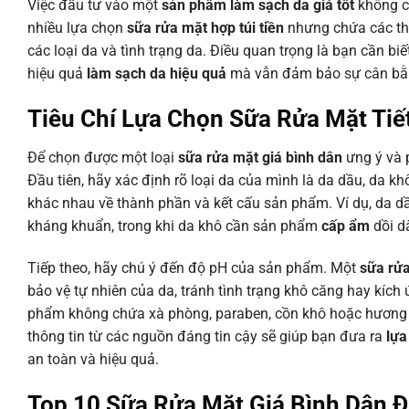
Việc đầu tư vào một
sản phẩm làm sạch da giá tốt
không có
nhiều lựa chọn
sữa rửa mặt hợp túi tiền
nhưng chứa các thà
các loại da và tình trạng da. Điều quan trọng là bạn cần 
hiệu quả
làm sạch da hiệu quả
mà vẫn đảm bảo sự cân bằn
Tiêu Chí Lựa Chọn Sữa Rửa Mặt Tiế
Để chọn được một loại
sữa rửa mặt giá bình dân
ưng ý và p
Đầu tiên, hãy xác định rõ loại da của mình là da dầu, da 
khác nhau về thành phần và kết cấu sản phẩm. Ví dụ, da d
kháng khuẩn, trong khi da khô cần sản phẩm
cấp ẩm
dồi d
Tiếp theo, hãy chú ý đến độ pH của sản phẩm. Một
sữa rử
bảo vệ tự nhiên của da, tránh tình trạng khô căng hay kích
phẩm không chứa xà phòng, paraben, cồn khô hoặc hương l
thông tin từ các nguồn đáng tin cậy sẽ giúp bạn đưa ra
lựa
an toàn và hiệu quả.
Top 10 Sữa Rửa Mặt Giá Bình Dân 