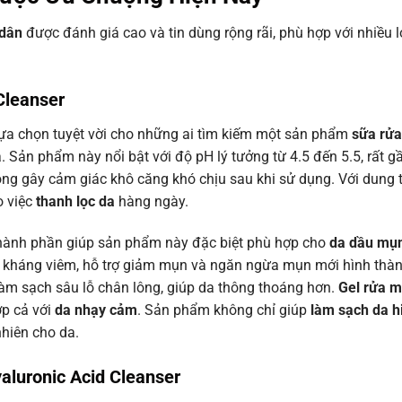
 dân
được đánh giá cao và tin dùng rộng rãi, phù hợp với nhiều 
Cleanser
lựa chọn tuyệt vời cho những ai tìm kiếm một sản phẩm
sữa rửa
Sản phẩm này nổi bật với độ pH lý tưởng từ 4.5 đến 5.5, rất g
ông gây cảm giác khô căng khó chịu sau khi sử dụng. Với dung 
o việc
thanh lọc da
hàng ngày.
 thành phần giúp sản phẩm này đặc biệt phù hợp cho
da dầu mụ
n, kháng viêm, hỗ trợ giảm mụn và ngăn ngừa mụn mới hình thà
, làm sạch sâu lỗ chân lông, giúp da thông thoáng hơn.
Gel rửa m
ợp cả với
da nhạy cảm
. Sản phẩm không chỉ giúp
làm sạch da h
nhiên cho da.
luronic Acid Cleanser