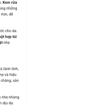
u.
Kem rửa
trong những
 mịn, dễ
ớc cho da.
ặt hợp túi
ặt
nhẹ
 lành tính,
hẹ và hiệu
 chăng, sản
ch nhẹ nhàng
 dịu da.