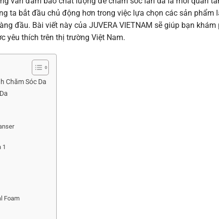
g vẫn đảm bảo chất lượng để chăm sóc làn da là mối quan t
húng ta bắt đầu chủ động hơn trong việc lựa chọn các sản phẩm 
 hàng đầu. Bài viết này của JUVERA VIETNAM sẽ giúp bạn khám
 yêu thích trên thị trường Việt Nam.
nh Chăm Sóc Da
 Da
anser
n 1
m
al Foam