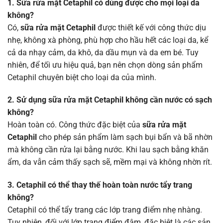
1. Sữa rửa mặt Cetaphil có dùng được cho mọi loại da
không?
Có,
sữa rửa mặt Cetaphil
được thiết kế với công thức dịu
nhẹ, không xà phòng, phù hợp cho hầu hết các loại da, kể
cả da nhạy cảm, da khô, da dầu mụn và da em bé. Tuy
nhiên, để tối ưu hiệu quả, bạn nên chọn dòng sản phẩm
Cetaphil chuyên biệt cho loại da của mình.
2. Sử dụng sữa rửa mặt Cetaphil không cần nước có sạch
không?
Hoàn toàn có. Công thức đặc biệt của
sữa rửa mặt
Cetaphil
cho phép sản phẩm làm sạch bụi bẩn và bã nhờn
mà không cần rửa lại bằng nước. Khi lau sạch bằng khăn
ẩm, da vẫn cảm thấy sạch sẽ, mềm mại và không nhờn rít.
3. Cetaphil có thể thay thế hoàn toàn nước tẩy trang
không?
Cetaphil có thể tẩy trang các lớp trang điểm nhẹ nhàng.
Tuy nhiên, đối với lớp trang điểm đậm, đặc biệt là các sản