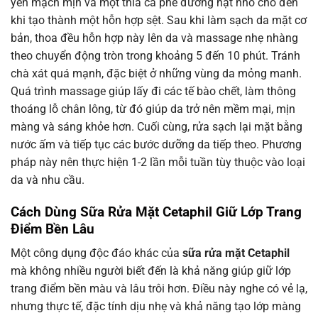
yến mạch mịn và một thìa cà phê đường hạt nhỏ cho đến
khi tạo thành một hỗn hợp sệt. Sau khi làm sạch da mặt cơ
bản, thoa đều hỗn hợp này lên da và massage nhẹ nhàng
theo chuyển động tròn trong khoảng 5 đến 10 phút. Tránh
chà xát quá mạnh, đặc biệt ở những vùng da mỏng manh.
Quá trình massage giúp lấy đi các tế bào chết, làm thông
thoáng lỗ chân lông, từ đó giúp da trở nên mềm mại, mịn
màng và sáng khỏe hơn. Cuối cùng, rửa sạch lại mặt bằng
nước ấm và tiếp tục các bước dưỡng da tiếp theo. Phương
pháp này nên thực hiện 1-2 lần mỗi tuần tùy thuộc vào loại
da và nhu cầu.
Cách Dùng Sữa Rửa Mặt Cetaphil Giữ Lớp Trang
Điểm Bền Lâu
Một công dụng độc đáo khác của
sữa rửa mặt Cetaphil
mà không nhiều người biết đến là khả năng giúp giữ lớp
trang điểm bền màu và lâu trôi hơn. Điều này nghe có vẻ lạ,
nhưng thực tế, đặc tính dịu nhẹ và khả năng tạo lớp màng