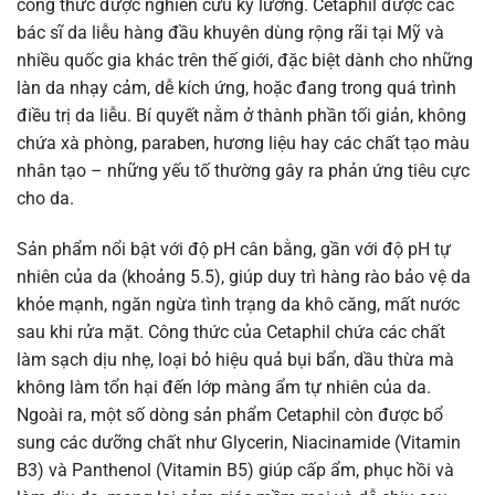
công thức được nghiên cứu kỹ lưỡng. Cetaphil được các
bác sĩ da liễu hàng đầu khuyên dùng rộng rãi tại Mỹ và
nhiều quốc gia khác trên thế giới, đặc biệt dành cho những
làn da nhạy cảm, dễ kích ứng, hoặc đang trong quá trình
điều trị da liễu. Bí quyết nằm ở thành phần tối giản, không
chứa xà phòng, paraben, hương liệu hay các chất tạo màu
nhân tạo – những yếu tố thường gây ra phản ứng tiêu cực
cho da.
Sản phẩm nổi bật với độ pH cân bằng, gần với độ pH tự
nhiên của da (khoảng 5.5), giúp duy trì hàng rào bảo vệ da
khỏe mạnh, ngăn ngừa tình trạng da khô căng, mất nước
sau khi rửa mặt. Công thức của Cetaphil chứa các chất
làm sạch dịu nhẹ, loại bỏ hiệu quả bụi bẩn, dầu thừa mà
không làm tổn hại đến lớp màng ẩm tự nhiên của da.
Ngoài ra, một số dòng sản phẩm Cetaphil còn được bổ
sung các dưỡng chất như Glycerin, Niacinamide (Vitamin
B3) và Panthenol (Vitamin B5) giúp cấp ẩm, phục hồi và