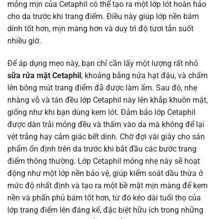
mỏng mịn của Cetaphil có thể tạo ra một lớp lót hoàn hảo
cho da trước khi trang điểm. Điều này giúp lớp nền bám
dính tốt hơn, mịn màng hơn và duy trì độ tươi tắn suốt
nhiều giờ.
Để áp dụng mẹo này, bạn chỉ cần lấy một lượng rất nhỏ
sữa rửa mặt Cetaphil
, khoảng bằng nửa hạt đậu, và chấm
lên bông mút trang điểm đã được làm ẩm. Sau đó, nhẹ
nhàng vỗ và tán đều lớp Cetaphil này lên khắp khuôn mặt,
giống như khi bạn dùng kem lót. Đảm bảo lớp Cetaphil
được dàn trải mỏng đều và thấm vào da mà không để lại
vệt trắng hay cảm giác bết dính. Chờ đợi vài giây cho sản
phẩm ổn định trên da trước khi bắt đầu các bước trang
điểm thông thường. Lớp Cetaphil mỏng nhẹ này sẽ hoạt
động như một lớp nền bảo vệ, giúp kiểm soát dầu thừa ở
mức độ nhất định và tạo ra một bề mặt mịn màng để kem
nền và phấn phủ bám tốt hơn, từ đó kéo dài tuổi thọ của
lớp trang điểm lên đáng kể, đặc biệt hữu ích trong những