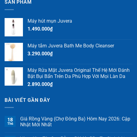
SẢN PHẨM
Máy hút mụn Juvera
1.490.000
₫
Máy tắm Juvera Bath Me Body Cleanser
3.290.000
₫
Máy Rửa Mặt Juvera Original Thế Hệ Mới Đánh
Bật Bụi Bẩn Trên Da Phù Hợp Với Mọi Làn Da
2.890.000
₫
BÀI VIẾT GẦN ĐÂY
Giá Rồng Vàng (Chợ Đông Ba) Hôm Nay 2026: Cập
18
Th6
Nhật Mới Nhất