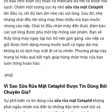
có đầu chổi xoắn ốc) hoặc cọ mascara đã hết và được rửa
sạch. Chấm một lượng cực kỳ nhỏ
sữa rửa mặt Cetaphil
lên đầu cọ, chỉ đủ làm ẩm nhẹ các sợi lông. Sau đó, nhẹ
nhàng chải đều lên lông mày theo chiều mà bạn muốn
chúng vào nếp. Chải từ đầu chân mày đến đuôi, đảm bảo
các sợi lông được phủ một lớp mỏng sản phẩm. Bạn sẽ
thấy lông mày ngay lập tức trở nên gọn gàng, vào nếp và
giữ được hình dáng mong muốn suốt cả ngày dài mà
không bị xô lệch hay mất đi vẻ tự nhiên. Phương pháp này
mang lại hiệu quả bất ngờ, giúp hàng chân mày của bạn
luôn trông hoàn hảo.
.png)
Vì Sao Sữa Rửa Mặt Cetaphil Được Tin Dùng Bởi
Chuyên Gia?
Sự phổ biến và tin dùng của
sữa rửa mặt Cetaphil
không
phải ngẫu nhiên mà đến từ những đặc tính vượt trội và