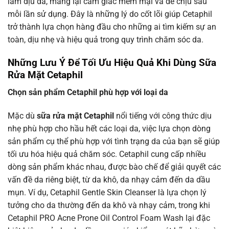
làm dịu da, mang lại cảm giác mềm mại và dễ chịu sau
mỗi lần sử dụng. Đây là những lý do cốt lõi giúp Cetaphil
trở thành lựa chọn hàng đầu cho những ai tìm kiếm sự an
toàn, dịu nhẹ và hiệu quả trong quy trình chăm sóc da.
Những Lưu Ý Để Tối Ưu Hiệu Quả Khi Dùng Sữa
Rửa Mặt Cetaphil
Chọn sản phẩm Cetaphil phù hợp với loại da
Mặc dù
sữa rửa mặt Cetaphil
nổi tiếng với công thức dịu
nhẹ phù hợp cho hầu hết các loại da, việc lựa chọn dòng
sản phẩm cụ thể phù hợp với tình trạng da của bạn sẽ giúp
tối ưu hóa hiệu quả chăm sóc. Cetaphil cung cấp nhiều
dòng sản phẩm khác nhau, được bào chế để giải quyết các
vấn đề da riêng biệt, từ da khô, da nhạy cảm đến da dầu
mụn. Ví dụ, Cetaphil Gentle Skin Cleanser là lựa chọn lý
tưởng cho da thường đến da khô và nhạy cảm, trong khi
Cetaphil PRO Acne Prone Oil Control Foam Wash lại đặc