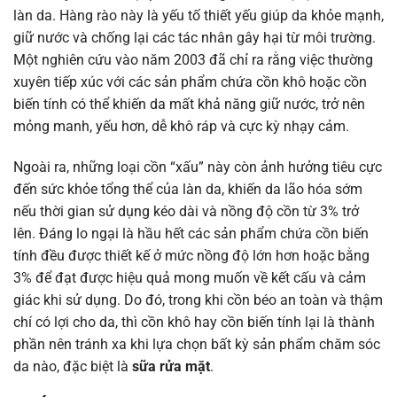
làn da. Hàng rào này là yếu tố thiết yếu giúp da khỏe mạnh,
giữ nước và chống lại các tác nhân gây hại từ môi trường.
Một nghiên cứu vào năm 2003 đã chỉ ra rằng việc thường
xuyên tiếp xúc với các sản phẩm chứa cồn khô hoặc cồn
biến tính có thể khiến da mất khả năng giữ nước, trở nên
mỏng manh, yếu hơn, dễ khô ráp và cực kỳ nhạy cảm.
Ngoài ra, những loại cồn “xấu” này còn ảnh hưởng tiêu cực
đến sức khỏe tổng thể của làn da, khiến da lão hóa sớm
nếu thời gian sử dụng kéo dài và nồng độ cồn từ 3% trở
lên. Đáng lo ngại là hầu hết các sản phẩm chứa cồn biến
tính đều được thiết kế ở mức nồng độ lớn hơn hoặc bằng
3% để đạt được hiệu quả mong muốn về kết cấu và cảm
giác khi sử dụng. Do đó, trong khi cồn béo an toàn và thậm
chí có lợi cho da, thì cồn khô hay cồn biến tính lại là thành
phần nên tránh xa khi lựa chọn bất kỳ sản phẩm chăm sóc
da nào, đặc biệt là
sữa rửa mặt
.