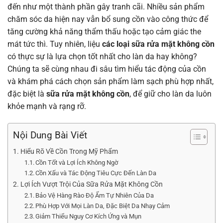
đến như một thành phần gây tranh cãi. Nhiều sản phẩm
chăm sóc da hiện nay vẫn bổ sung cồn vào công thức để
tăng cường khả năng thẩm thấu hoặc tạo cảm giác the
mát tức thì. Tuy nhiên, liệu
các loại sữa rửa mặt không cồn
có thực sự là lựa chọn tốt nhất cho làn da hay không?
Chúng ta sẽ cùng nhau đi sâu tìm hiểu tác động của cồn
và khám phá cách chọn sản phẩm làm sạch phù hợp nhất,
đặc biệt là
sữa rửa mặt không cồn
, để giữ cho làn da luôn
khỏe mạnh và rạng rỡ.
Nội Dung Bài Viết
Hiểu Rõ Về Cồn Trong Mỹ Phẩm
Cồn Tốt và Lợi Ích Không Ngờ
Cồn Xấu và Tác Động Tiêu Cực Đến Làn Da
Lợi Ích Vượt Trội Của Sữa Rửa Mặt Không Cồn
Bảo Vệ Hàng Rào Độ Ẩm Tự Nhiên Của Da
Phù Hợp Với Mọi Làn Da, Đặc Biệt Da Nhạy Cảm
Giảm Thiểu Nguy Cơ Kích Ứng và Mụn