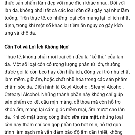
thức sản phẩm làm đẹp với mục đích khác nhau. Đối với
làn da, không phải tất cả các loại cồn đều gây hại như lầm
tưởng. Trên thực tế, có những loại cồn mang lại lợi ích nhất
định, trong khi một số khác lại tiềm ẩn nguy cơ gây kích
ứng và khô da.
Cồn Tốt và Lợi Ích Không Ngờ
Thực tế, không phải mọi loại cồn đều là “kẻ thù” của làn
da. Một số loại cồn có trọng lượng phân tử lớn, thường
được gọi là cồn béo hay cồn hữu ích, đóng vai trò như chất
làm mềm, giữ ẩm, hoặc chất nhũ hóa trong các sản phẩm
chăm sóc da. Điển hình là Cetyl Alcohol, Stearyl Alcohol,
Cetearyl Alcohol. Những thành phần này không chỉ giúp
sản phẩm có kết cấu mịn màng, dễ thoa mà còn hỗ trợ
khóa ẩm, mang lại cảm giác mềm mại, ẩm mượt cho làn
da. Khi có mặt trong công thức
sữa rửa mặt
, những loại
cồn này thậm chí còn góp phần tạo bọt mịn, hỗ trợ quá
trình làm sạch mà vẫn đảm bảo độ ẩm cần thiết, không