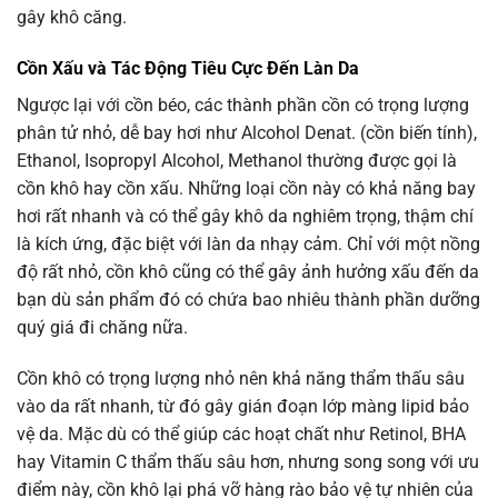
gây khô căng.
Cồn Xấu và Tác Động Tiêu Cực Đến Làn Da
Ngược lại với cồn béo, các thành phần cồn có trọng lượng
phân tử nhỏ, dễ bay hơi như Alcohol Denat. (cồn biến tính),
Ethanol, Isopropyl Alcohol, Methanol thường được gọi là
cồn khô hay cồn xấu. Những loại cồn này có khả năng bay
hơi rất nhanh và có thể gây khô da nghiêm trọng, thậm chí
là kích ứng, đặc biệt với làn da nhạy cảm. Chỉ với một nồng
độ rất nhỏ, cồn khô cũng có thể gây ảnh hưởng xấu đến da
bạn dù sản phẩm đó có chứa bao nhiêu thành phần dưỡng
quý giá đi chăng nữa.
Cồn khô có trọng lượng nhỏ nên khả năng thẩm thấu sâu
vào da rất nhanh, từ đó gây gián đoạn lớp màng lipid bảo
vệ da. Mặc dù có thể giúp các hoạt chất như Retinol, BHA
hay Vitamin C thẩm thấu sâu hơn, nhưng song song với ưu
điểm này, cồn khô lại phá vỡ hàng rào bảo vệ tự nhiên của