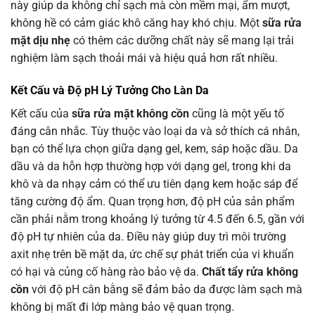
này giúp da không chỉ sạch mà còn mềm mại, ẩm mượt,
không hề có cảm giác khô căng hay khó chịu. Một
sữa rửa
mặt dịu nhẹ
có thêm các dưỡng chất này sẽ mang lại trải
nghiệm làm sạch thoải mái và hiệu quả hơn rất nhiều.
Kết Cấu và Độ pH Lý Tưởng Cho Làn Da
Kết cấu của
sữa rửa mặt không cồn
cũng là một yếu tố
đáng cân nhắc. Tùy thuộc vào loại da và sở thích cá nhân,
bạn có thể lựa chọn giữa dạng gel, kem, sáp hoặc dầu. Da
dầu và da hỗn hợp thường hợp với dạng gel, trong khi da
khô và da nhạy cảm có thể ưu tiên dạng kem hoặc sáp để
tăng cường độ ẩm. Quan trọng hơn, độ pH của sản phẩm
cần phải nằm trong khoảng lý tưởng từ 4.5 đến 6.5, gần với
độ pH tự nhiên của da. Điều này giúp duy trì môi trường
axit nhẹ trên bề mặt da, ức chế sự phát triển của vi khuẩn
có hại và củng cố hàng rào bảo vệ da.
Chất tẩy rửa không
cồn
với độ pH cân bằng sẽ đảm bảo da được làm sạch mà
không bị mất đi lớp màng bảo vệ quan trọng.