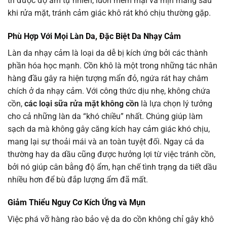
trì được độ ẩm tự nhiên, luôn mềm mại và mịn màng sau
khi rửa mặt, tránh cảm giác khô rát khó chịu thường gặp.
Phù Hợp Với Mọi Làn Da, Đặc Biệt Da Nhạy Cảm
Làn da nhạy cảm là loại da dễ bị kích ứng bởi các thành
phần hóa học mạnh. Cồn khô là một trong những tác nhân
hàng đầu gây ra hiện tượng mẩn đỏ, ngứa rát hay châm
chích ở da nhạy cảm. Với công thức dịu nhẹ, không chứa
cồn,
các loại sữa rửa mặt không cồn
là lựa chọn lý tưởng
cho cả những làn da “khó chiều” nhất. Chúng giúp làm
sạch da mà không gây căng kích hay cảm giác khó chịu,
mang lại sự thoải mái và an toàn tuyệt đối. Ngay cả da
thường hay da dầu cũng được hưởng lợi từ việc tránh cồn,
bởi nó giúp cân bằng độ ẩm, hạn chế tình trạng da tiết dầu
nhiều hơn để bù đắp lượng ẩm đã mất.
Giảm Thiểu Nguy Cơ Kích Ứng và Mụn
Việc phá vỡ hàng rào bảo vệ da do cồn không chỉ gây khô