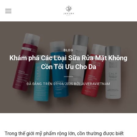
Chuyển
đến
nội
dung
BLOG
Khám phá Các Loại Sữa Rửa Mặt Không
Cồn Tối Ưu Cho Da
ĐÃ ĐĂNG TRÊN
07/08/2025
BỞI
JUVERAVIETNAM
Trong thế giới mỹ phẩm rộng lớn, cồn thường được biết