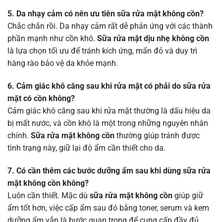
5. Da nhạy cảm có nên ưu tiên sữa rửa mặt không cồn?
Chắc chắn rồi. Da nhạy cảm rất dễ phản ứng với các thành
phần mạnh như cồn khô.
Sữa rửa mặt dịu nhẹ không cồn
là lựa chọn tối ưu để tránh kích ứng, mẩn đỏ và duy trì
hàng rào bảo vệ da khỏe mạnh.
6. Cảm giác khô căng sau khi rửa mặt có phải do sữa rửa
mặt có cồn không?
Cảm giác khô căng sau khi rửa mặt thường là dấu hiệu da
bị mất nước, và cồn khô là một trong những nguyên nhân
chính.
Sữa rửa mặt không cồn
thường giúp tránh được
tình trạng này, giữ lại độ ẩm cần thiết cho da.
7. Có cần thêm các bước dưỡng ẩm sau khi dùng sữa rửa
mặt không cồn không?
Luôn cần thiết. Mặc dù
sữa rửa mặt không cồn
giúp giữ
ẩm tốt hơn, việc cấp ẩm sau đó bằng toner, serum và kem
dưỡng ẩm vẫn là bước quan trọng để cung cấp đầy đủ