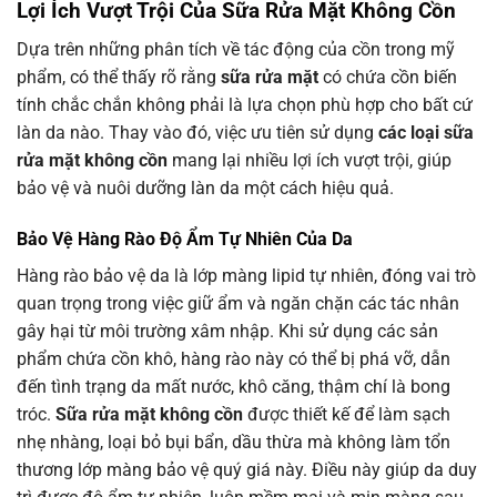
Lợi Ích Vượt Trội Của Sữa Rửa Mặt Không Cồn
Dựa trên những phân tích về tác động của cồn trong mỹ
phẩm, có thể thấy rõ rằng
sữa rửa mặt
có chứa cồn biến
tính chắc chắn không phải là lựa chọn phù hợp cho bất cứ
làn da nào. Thay vào đó, việc ưu tiên sử dụng
các loại sữa
rửa mặt không cồn
mang lại nhiều lợi ích vượt trội, giúp
bảo vệ và nuôi dưỡng làn da một cách hiệu quả.
Bảo Vệ Hàng Rào Độ Ẩm Tự Nhiên Của Da
Hàng rào bảo vệ da là lớp màng lipid tự nhiên, đóng vai trò
quan trọng trong việc giữ ẩm và ngăn chặn các tác nhân
gây hại từ môi trường xâm nhập. Khi sử dụng các sản
phẩm chứa cồn khô, hàng rào này có thể bị phá vỡ, dẫn
đến tình trạng da mất nước, khô căng, thậm chí là bong
tróc.
Sữa rửa mặt không cồn
được thiết kế để làm sạch
nhẹ nhàng, loại bỏ bụi bẩn, dầu thừa mà không làm tổn
thương lớp màng bảo vệ quý giá này. Điều này giúp da duy