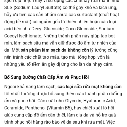
sạch dịu nhẹ. Thay vì sử dụng các chất tẩy rửa mạnh như
SLS (Sodium Lauryl Sulfate) có thể gây khô và kích ứng,
hãy ưu tiên các sản phẩm chứa các surfactant (chất hoạt
động bề mặt) có nguồn gốc từ thiên nhiên hoặc các loại
acid béo như Decyl Glucoside, Coco Glucoside, Sodium
Cocoyl Isethionate. Những thành phần này giúp tạo bọt
mịn, làm sạch sâu mà vẫn giữ được độ ẩm tự nhiên của
da. Một
sản phẩm làm sạch da không cồn
lý tưởng cũng
nên tránh các chất tạo màu, tạo mùi tổng hợp, vốn là
những yếu tố tiềm ẩn gây dị ứng cho làn da nhạy cảm.
Bổ Sung Dưỡng Chất Cấp Ẩm và Phục Hồi
Ngoài khả năng làm sạch,
các loại sữa rửa mặt không cồn
tốt nhất thường được bổ sung thêm các thành phần dưỡng
ẩm và phục hồi. Các chất như Glycerin, Hyaluronic Acid,
Ceramide, Panthenol (Vitamin B5), hay chiết xuất lô hội
giúp cung cấp độ ẩm cần thiết, làm dịu da và hỗ trợ quá
trình phục hồi hàng rào bảo vệ da sau khi rửa mặt. Việc