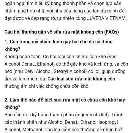
ngần ngại tìm hiểu kỹ bảng thành phần và chọn lựa sản
phẩm phù hợp nhất với nhu cầu riêng của làn da mình để
đạt được vẻ đẹp rạng rỡ, tự nhiên cùng JUVERA VIETNAM.
Câu hỏi thường gặp về sữa rửa mặt không cồn (FAQs)
1. Cồn trong mỹ phẩm luôn gây hại cho da có đúng
không?
Không hoàn toàn. Có hai loại cồn chính: cồn khô (như
Alcohol Denat., Ethanol) có thể gây khô và kích ứng, và cồn
béo (như Cetyl Alcohol, Stearyl Alcohol) có lợi, giúp dưỡng
ẩm và làm mềm da.
Các loại sữa rửa mặt không cồn
thường ám chỉ việc không chứa cồn khô.
2. Làm thế nào để biết sữa rửa mặt có chứa cồn khô hay
không?
Bạn cần đọc kỹ bảng thành phần (ingredients list). Tránh
các thành phần như Alcohol Denat., Ethanol, Isopropyl
Alcohol, Methanol. Các loại cồn béo thường dễ nhận biết