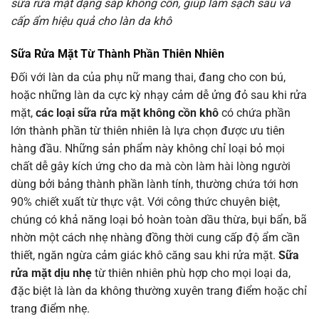
sữa rửa mặt dạng sáp không cồn, giúp làm sạch sâu và
cấp ẩm hiệu quả cho làn da khô
Sữa Rửa Mặt Từ Thành Phần Thiên Nhiên
Đối với làn da của phụ nữ mang thai, đang cho con bú,
hoặc những làn da cực kỳ nhạy cảm dễ ửng đỏ sau khi rửa
mặt,
các loại sữa rửa mặt không cồn khô
có chứa phần
lớn thành phần từ thiên nhiên là lựa chọn được ưu tiên
hàng đầu. Những sản phẩm này không chỉ loại bỏ mọi
chất dễ gây kích ứng cho da mà còn làm hài lòng người
dùng bởi bảng thành phần lành tính, thường chứa tới hơn
90% chiết xuất từ thực vật. Với công thức chuyên biệt,
chúng có khả năng loại bỏ hoàn toàn dầu thừa, bụi bẩn, bã
nhờn một cách nhẹ nhàng đồng thời cung cấp độ ẩm cần
thiết, ngăn ngừa cảm giác khô căng sau khi rửa mặt.
Sữa
rửa mặt dịu nhẹ
từ thiên nhiên phù hợp cho mọi loại da,
đặc biệt là làn da không thường xuyên trang điểm hoặc chỉ
trang điểm nhẹ.