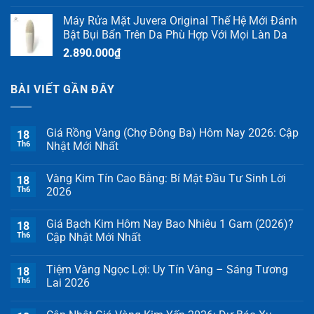
Máy Rửa Mặt Juvera Original Thế Hệ Mới Đánh
Bật Bụi Bẩn Trên Da Phù Hợp Với Mọi Làn Da
2.890.000
₫
BÀI VIẾT GẦN ĐÂY
Giá Rồng Vàng (Chợ Đông Ba) Hôm Nay 2026: Cập
18
Th6
Nhật Mới Nhất
Vàng Kim Tín Cao Bằng: Bí Mật Đầu Tư Sinh Lời
18
Th6
2026
Giá Bạch Kim Hôm Nay Bao Nhiêu 1 Gam (2026)?
18
Th6
Cập Nhật Mới Nhất
Tiệm Vàng Ngọc Lợi: Uy Tín Vàng – Sáng Tương
18
Th6
Lai 2026