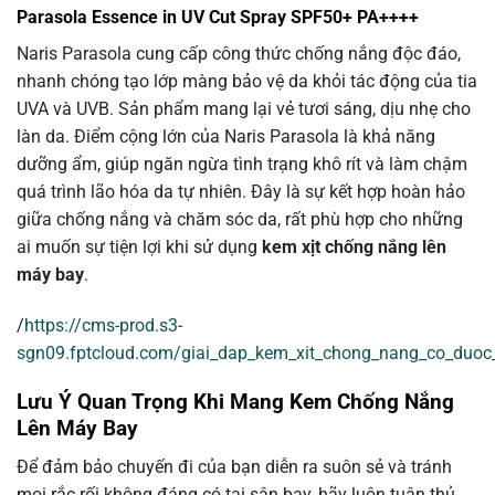
Parasola Essence in UV Cut Spray SPF50+ PA++++
Naris Parasola cung cấp công thức chống nắng độc đáo,
nhanh chóng tạo lớp màng bảo vệ da khỏi tác động của tia
UVA và UVB. Sản phẩm mang lại vẻ tươi sáng, dịu nhẹ cho
làn da. Điểm cộng lớn của Naris Parasola là khả năng
dưỡng ẩm, giúp ngăn ngừa tình trạng khô rít và làm chậm
quá trình lão hóa da tự nhiên. Đây là sự kết hợp hoàn hảo
giữa chống nắng và chăm sóc da, rất phù hợp cho những
ai muốn sự tiện lợi khi sử dụng
kem xịt chống nắng lên
máy bay
.
/
https://cms-prod.s3-
sgn09.fptcloud.com/giai_dap_kem_xit_chong_nang_co_duo
Lưu Ý Quan Trọng Khi Mang Kem Chống Nắng
Lên Máy Bay
Để đảm bảo chuyến đi của bạn diễn ra suôn sẻ và tránh
mọi rắc rối không đáng có tại sân bay, hãy luôn tuân thủ