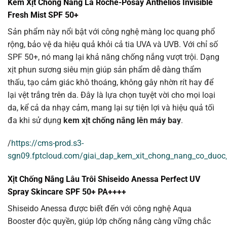
Kem Xịt Chống Nắng La Roche-Posay Anthelios Invisible
Fresh Mist SPF 50+
Sản phẩm này nổi bật với công nghệ màng lọc quang phổ
rộng, bảo vệ da hiệu quả khỏi cả tia UVA và UVB. Với chỉ số
SPF 50+, nó mang lại khả năng chống nắng vượt trội. Dạng
xịt phun sương siêu mịn giúp sản phẩm dễ dàng thẩm
thấu, tạo cảm giác khô thoáng, không gây nhờn rít hay để
lại vệt trắng trên da. Đây là lựa chọn tuyệt vời cho mọi loại
da, kể cả da nhạy cảm, mang lại sự tiện lợi và hiệu quả tối
đa khi sử dụng
kem xịt chống nắng lên máy bay
.
/
https://cms-prod.s3-
sgn09.fptcloud.com/giai_dap_kem_xit_chong_nang_co_duo
Xịt Chống Nắng Lâu Trôi Shiseido Anessa Perfect UV
Spray Skincare SPF 50+ PA++++
Shiseido Anessa được biết đến với công nghệ Aqua
Booster độc quyền, giúp lớp chống nắng càng vững chắc