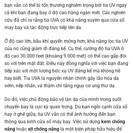
bạn vẫn có thể bị tổn thương nghiêm trọng bởi tia UV ngay
cả khi bạn đang bay ở độ cao hàng ngàn mét. Các nghiên
cứu đã chỉ ra rằng tia UVA có khả năng xuyên qua cửa sổ
máy bay và tác động trực tiếp lên da.
Ở độ cao lớn, bầu khí quyển mỏng hơn, khả năng lọc tia UV
của nó cũng giảm đi đáng kể. Cụ thể, cường độ tia UVA ở
độ cao 30.000 feet (khoảng 9.000 mét) có thể cao gấp đôi
so với trên mặt đất. Điều này đồng nghĩa với việc bạn đang
tiếp xúc với một lượng bức xạ UV đáng kể mà không hề
hay biết. Tia UVA là nguyên nhân chính gây lão hóa da
sớm, nếp nhăn, và thậm chí tăng nguy cơ ung thư da.
Do đó, việc chủ động bảo vệ làn da của mình trong suốt
chuyến bay là cực kỳ quan trọng. Dù bạn ngồi cạnh cửa sổ
hay ở ghế giữa, tia UV vẫn có thể ảnh hưởng đến bạn
thông qua kính cửa sổ máy bay. Việc sử dụng
kem chống
nắng
hoặc
xịt chống nắng
là một biện pháp hữu hiệu để