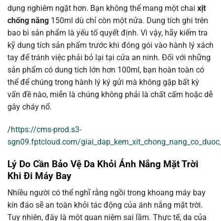
dụng nghiêm ngặt hơn. Bạn không thể mang một chai
xịt
chống nắng
150ml dù chỉ còn một nửa. Dung tích ghi trên
bao bì sản phẩm là yếu tố quyết định. Vì vậy, hãy kiểm tra
kỹ dung tích sản phẩm trước khi đóng gói vào hành lý xách
tay để tránh việc phải bỏ lại tại cửa an ninh. Đối với những
sản phẩm có dung tích lớn hơn 100ml, bạn hoàn toàn có
thể để chúng trong hành lý ký gửi mà không gặp bất kỳ
vấn đề nào, miễn là chúng không phải là chất cấm hoặc dễ
gây cháy nổ.
/
https://cms-prod.s3-
sgn09.fptcloud.com/giai_dap_kem_xit_chong_nang_co_duo
Lý Do Cần Bảo Vệ Da Khỏi Ánh Nắng Mặt Trời
Khi Đi Máy Bay
Nhiều người có thể nghĩ rằng ngồi trong khoang máy bay
kín đáo sẽ an toàn khỏi tác động của ánh nắng mặt trời.
Tuy nhiên, đây là một quan niệm sai lầm. Thực tế, da của