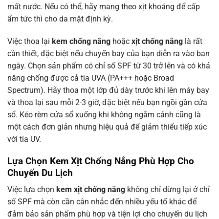
mất nước. Nếu có thể, hãy mang theo xịt khoáng để cấp
ẩm tức thì cho da mặt định kỳ.
Việc thoa lại
kem chống nắng
hoặc
xịt chống nắng
là rất
cần thiết, đặc biệt nếu chuyến bay của bạn diễn ra vào ban
ngày. Chọn sản phẩm có chỉ số SPF từ 30 trở lên và có khả
năng chống được cả tia UVA (PA+++ hoặc Broad
Spectrum). Hãy thoa một lớp đủ dày trước khi lên máy bay
và thoa lại sau mỗi 2-3 giờ, đặc biệt nếu bạn ngồi gần cửa
sổ. Kéo rèm cửa sổ xuống khi không ngắm cảnh cũng là
một cách đơn giản nhưng hiệu quả để giảm thiểu tiếp xúc
với tia UV.
Lựa Chọn Kem Xịt Chống Nắng Phù Hợp Cho
Chuyến Du Lịch
Việc lựa chọn
kem xịt chống nắng
không chỉ dừng lại ở chỉ
số SPF mà còn cần cân nhắc đến nhiều yếu tố khác để
đảm bảo sản phẩm phù hợp và tiện lợi cho chuyến du lịch