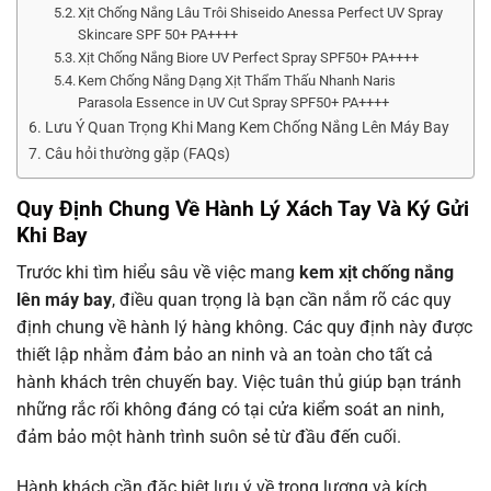
Xịt Chống Nắng Lâu Trôi Shiseido Anessa Perfect UV Spray
Skincare SPF 50+ PA++++
Xịt Chống Nắng Biore UV Perfect Spray SPF50+ PA++++
Kem Chống Nắng Dạng Xịt Thẩm Thấu Nhanh Naris
Parasola Essence in UV Cut Spray SPF50+ PA++++
Lưu Ý Quan Trọng Khi Mang Kem Chống Nắng Lên Máy Bay
Câu hỏi thường gặp (FAQs)
Quy Định Chung Về Hành Lý Xách Tay Và Ký Gửi
Khi Bay
Trước khi tìm hiểu sâu về việc mang
kem xịt chống nắng
lên máy bay
, điều quan trọng là bạn cần nắm rõ các quy
định chung về hành lý hàng không. Các quy định này được
thiết lập nhằm đảm bảo an ninh và an toàn cho tất cả
hành khách trên chuyến bay. Việc tuân thủ giúp bạn tránh
những rắc rối không đáng có tại cửa kiểm soát an ninh,
đảm bảo một hành trình suôn sẻ từ đầu đến cuối.
Hành khách cần đặc biệt lưu ý về trọng lượng và kích