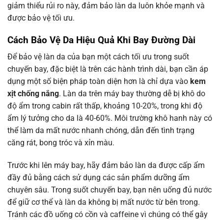
giảm thiểu rủi ro này, đảm bảo làn da luôn khỏe mạnh và
được bảo vệ tối ưu.
Cách Bảo Vệ Da Hiệu Quả Khi Bay Đường Dài
Để bảo vệ làn da của bạn một cách tối ưu trong suốt
chuyến bay, đặc biệt là trên các hành trình dài, bạn cần áp
dụng một số biện pháp toàn diện hơn là chỉ dựa vào
kem
xịt chống nắng
. Làn da trên máy bay thường dễ bị khô do
độ ẩm trong cabin rất thấp, khoảng 10-20%, trong khi độ
ẩm lý tưởng cho da là 40-60%. Môi trường khô hanh này có
thể làm da mất nước nhanh chóng, dẫn đến tình trạng
căng rát, bong tróc và xỉn màu.
Trước khi lên máy bay, hãy đảm bảo làn da được cấp ẩm
đầy đủ bằng cách sử dụng các sản phẩm dưỡng ẩm
chuyên sâu. Trong suốt chuyến bay, bạn nên uống đủ nước
để giữ cơ thể và làn da không bị mất nước từ bên trong.
Tránh các đồ uống có cồn và caffeine vì chúng có thể gây