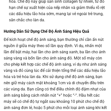
hóa. Chế độ này giúp sản sinh collagen tự nhiên, từ đó
hạn chế sự xuất hiện của nếp nhăn và giảm thiểu rõ rệt
các dấu hiệu lão hóa sớm, mang lại vẻ ngoài trẻ trung,
săn chắc cho làn da.
Hướng Dẫn Sử Dụng Chế Độ Ánh Sáng Hiệu Quả
Để kích hoạt chế độ ánh sáng, bạn thường chỉ cần ấn nút
nguồn ở giữa máy theo số lần quy định. Ví dụ, nhấn một
lần để bật máy, hai lần cho ánh sáng xanh, ba lần cho ánh
sáng vàng và bốn lần cho ánh sáng đỏ. Một số máy còn
cho phép kết hợp các chế độ ánh sáng, ví dụ như ánh sáng
vàng và đỏ cùng lúc để cải thiện tổng thể các dấu hiệu lão
hóa và trẻ hóa làn da. Khi sử dụng chế độ ánh sáng, bạn
nên giữ máy cách mặt khoảng 1cm và di chuyển đều trên
các vùng da. Bạn cũng có thể điều chỉnh độ đậm nhạt của
ánh sáng bằng cách nhấn nút “+” hoặc “-“. Hầu hết các
máy sẽ có chế độ tự ngắt sau khoảng 10 phút cho chế độ
ánh sáng đơn lẻ, hoặc 5 phút cho mỗi loại ánh sáng khi kết