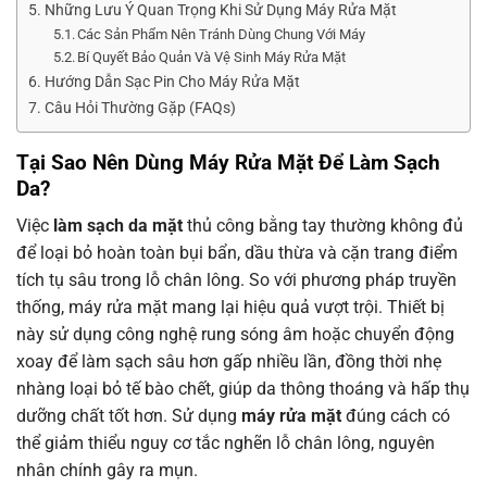
Những Lưu Ý Quan Trọng Khi Sử Dụng Máy Rửa Mặt
Các Sản Phẩm Nên Tránh Dùng Chung Với Máy
Bí Quyết Bảo Quản Và Vệ Sinh Máy Rửa Mặt
Hướng Dẫn Sạc Pin Cho Máy Rửa Mặt
Câu Hỏi Thường Gặp (FAQs)
Tại Sao Nên Dùng Máy Rửa Mặt Để Làm Sạch
Da?
Việc
làm sạch da mặt
thủ công bằng tay thường không đủ
để loại bỏ hoàn toàn bụi bẩn, dầu thừa và cặn trang điểm
tích tụ sâu trong lỗ chân lông. So với phương pháp truyền
thống, máy rửa mặt mang lại hiệu quả vượt trội. Thiết bị
này sử dụng công nghệ rung sóng âm hoặc chuyển động
xoay để làm sạch sâu hơn gấp nhiều lần, đồng thời nhẹ
nhàng loại bỏ tế bào chết, giúp da thông thoáng và hấp thụ
dưỡng chất tốt hơn. Sử dụng
máy rửa mặt
đúng cách có
thể giảm thiểu nguy cơ tắc nghẽn lỗ chân lông, nguyên
nhân chính gây ra mụn.