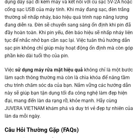
dụng dây sạc đi kèm máy và kết nối với củ sạc 5V-2A hoặc
cổng sạc USB của máy tính. Khi máy đang sạc, đèn trắng
thường sẽ nhấp nháy, báo hiệu quá trình nạp năng lượng
đang diễn ra. Đèn sẽ chuyển sang sáng ổn định khi pin đã
đầy hoàn toàn. Khi pin yếu, đèn báo hiệu sẽ nhấp nháy liên
tục để nhắc nhở bạn cần sạc lại. Việc tuân thủ hướng dẫn
sạc pin không chỉ giúp máy hoạt động ổn định mà còn góp
phần kéo dài tuổi thọ của pin.
Việc
sử dụng máy rửa mặt hiệu quả
không chỉ là một bước
làm sạch thông thường mà còn là chìa khóa để nâng tầm
chu trình chăm sóc da của bạn. Nắm vững các hướng dẫn
này sẽ giúp bạn tận dụng tối đa công nghệ làm đẹp hiện
đại, mang đến làn da rạng rỡ, khỏe mạnh. Hãy cùng
JUVERA VIETNAM khám phá và duy trì vẻ đẹp tự nhiên của
làn da mỗi ngày.
Câu Hỏi Thường Gặp (FAQs)