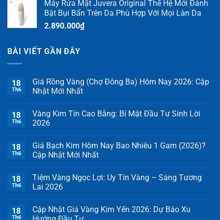
Máy Rửa Mặt Juvera Original Thế Hệ Mới Đánh
Bật Bụi Bẩn Trên Da Phù Hợp Với Mọi Làn Da
2.890.000
₫
BÀI VIẾT GẦN ĐÂY
Giá Rồng Vàng (Chợ Đông Ba) Hôm Nay 2026: Cập
18
Th6
Nhật Mới Nhất
Vàng Kim Tín Cao Bằng: Bí Mật Đầu Tư Sinh Lời
18
Th6
2026
Giá Bạch Kim Hôm Nay Bao Nhiêu 1 Gam (2026)?
18
Th6
Cập Nhật Mới Nhất
Tiệm Vàng Ngọc Lợi: Uy Tín Vàng – Sáng Tương
18
Th6
Lai 2026
Cập Nhật Giá Vàng Kim Yến 2026: Dự Báo Xu
18
Th6
Hướng Đầu Tư