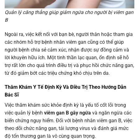
Quản lý căng thẳng giúp giảm ngứa cho người bị viêm gan
B
Ngoài ra, việc kết nối với bạn bè, người thân hoặc tham gia
các nhóm hỗ trợ bệnh nhân viêm gan cũng có thể giúp
người bệnh chia sẻ cảm xúc, nhận được sự đồng cảm và
lời khuyên hữu ích. Một tinh thần lạc quan, ổn định sẽ hỗ
trợ rất lớn cho quá trình điều trị và phục hồi chức năng gan,
từ đó giảm bớt các triệu chứng khó chịu trên da.
Thăm Khám Y Tế Định Kỳ Và Điều Trị Theo Hướng Dẫn
Bác Sĩ
Việc thăm khám sức khỏe định kỳ là yếu tố cốt lõi trong
việc quản lý bệnh
viêm gan B gây ngứa
và ngăn ngừa các
biến chứng nguy hiểm. Đối với bệnh nhân viêm gan B, việc
theo dõi chức năng gan, tải lượng virus và đánh giá mức
độ tổn thương gan là vô cùng quan trọng.