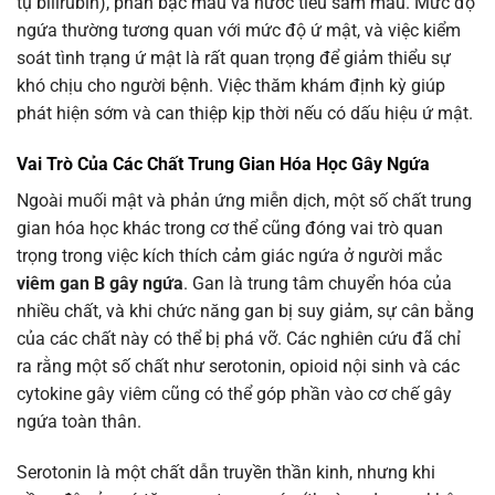
tụ bilirubin), phân bạc màu và nước tiểu sẫm màu. Mức độ
ngứa thường tương quan với mức độ ứ mật, và việc kiểm
soát tình trạng ứ mật là rất quan trọng để giảm thiểu sự
khó chịu cho người bệnh. Việc thăm khám định kỳ giúp
phát hiện sớm và can thiệp kịp thời nếu có dấu hiệu ứ mật.
Vai Trò Của Các Chất Trung Gian Hóa Học Gây Ngứa
Ngoài muối mật và phản ứng miễn dịch, một số chất trung
gian hóa học khác trong cơ thể cũng đóng vai trò quan
trọng trong việc kích thích cảm giác ngứa ở người mắc
viêm gan B gây ngứa
. Gan là trung tâm chuyển hóa của
nhiều chất, và khi chức năng gan bị suy giảm, sự cân bằng
của các chất này có thể bị phá vỡ. Các nghiên cứu đã chỉ
ra rằng một số chất như serotonin, opioid nội sinh và các
cytokine gây viêm cũng có thể góp phần vào cơ chế gây
ngứa toàn thân.
Serotonin là một chất dẫn truyền thần kinh, nhưng khi