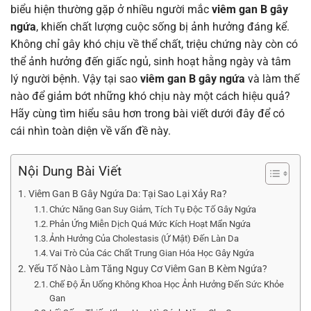
biểu hiện thường gặp ở nhiều người mắc
viêm gan B gây
ngứa
, khiến chất lượng cuộc sống bị ảnh hưởng đáng kể.
Không chỉ gây khó chịu về thể chất, triệu chứng này còn có
thể ảnh hưởng đến giấc ngủ, sinh hoạt hằng ngày và tâm
lý người bệnh. Vậy tại sao
viêm gan B gây ngứa
và làm thế
nào để giảm bớt những khó chịu này một cách hiệu quả?
Hãy cùng tìm hiểu sâu hơn trong bài viết dưới đây để có
cái nhìn toàn diện về vấn đề này.
Nội Dung Bài Viết
Viêm Gan B Gây Ngứa Da: Tại Sao Lại Xảy Ra?
Chức Năng Gan Suy Giảm, Tích Tụ Độc Tố Gây Ngứa
Phản Ứng Miễn Dịch Quá Mức Kích Hoạt Mẩn Ngứa
Ảnh Hưởng Của Cholestasis (Ứ Mật) Đến Làn Da
Vai Trò Của Các Chất Trung Gian Hóa Học Gây Ngứa
Yếu Tố Nào Làm Tăng Nguy Cơ Viêm Gan B Kèm Ngứa?
Chế Độ Ăn Uống Không Khoa Học Ảnh Hưởng Đến Sức Khỏe
Gan