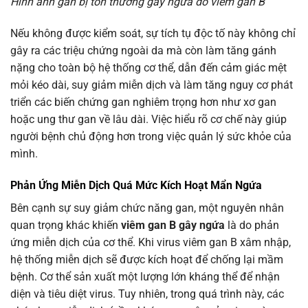
Hình ảnh gan bị tổn thương gây ngứa do viêm gan B
Nếu không được kiểm soát, sự tích tụ độc tố này không chỉ
gây ra các triệu chứng ngoài da mà còn làm tăng gánh
nặng cho toàn bộ hệ thống cơ thể, dẫn đến cảm giác mệt
mỏi kéo dài, suy giảm miễn dịch và làm tăng nguy cơ phát
triển các biến chứng gan nghiêm trọng hơn như xơ gan
hoặc ung thư gan về lâu dài. Việc hiểu rõ cơ chế này giúp
người bệnh chủ động hơn trong việc quản lý sức khỏe của
mình.
Phản Ứng Miễn Dịch Quá Mức Kích Hoạt Mẩn Ngứa
Bên cạnh sự suy giảm chức năng gan, một nguyên nhân
quan trọng khác khiến
viêm gan B gây ngứa
là do phản
ứng miễn dịch của cơ thể. Khi virus viêm gan B xâm nhập,
hệ thống miễn dịch sẽ được kích hoạt để chống lại mầm
bệnh. Cơ thể sản xuất một lượng lớn kháng thể để nhận
diện và tiêu diệt virus. Tuy nhiên, trong quá trình này, các