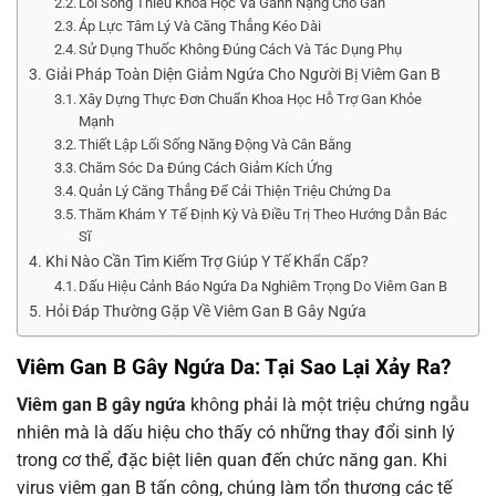
Lối Sống Thiếu Khoa Học Và Gánh Nặng Cho Gan
Áp Lực Tâm Lý Và Căng Thẳng Kéo Dài
Sử Dụng Thuốc Không Đúng Cách Và Tác Dụng Phụ
Giải Pháp Toàn Diện Giảm Ngứa Cho Người Bị Viêm Gan B
Xây Dựng Thực Đơn Chuẩn Khoa Học Hỗ Trợ Gan Khỏe
Mạnh
Thiết Lập Lối Sống Năng Động Và Cân Bằng
Chăm Sóc Da Đúng Cách Giảm Kích Ứng
Quản Lý Căng Thẳng Để Cải Thiện Triệu Chứng Da
Thăm Khám Y Tế Định Kỳ Và Điều Trị Theo Hướng Dẫn Bác
Sĩ
Khi Nào Cần Tìm Kiếm Trợ Giúp Y Tế Khẩn Cấp?
Dấu Hiệu Cảnh Báo Ngứa Da Nghiêm Trọng Do Viêm Gan B
Hỏi Đáp Thường Gặp Về Viêm Gan B Gây Ngứa
Viêm Gan B Gây Ngứa Da: Tại Sao Lại Xảy Ra?
Viêm gan B gây ngứa
không phải là một triệu chứng ngẫu
nhiên mà là dấu hiệu cho thấy có những thay đổi sinh lý
trong cơ thể, đặc biệt liên quan đến chức năng gan. Khi
virus viêm gan B tấn công, chúng làm tổn thương các tế