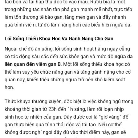
táo bón và tái hấp thu độc tố vào máu. Rượu bia là một
trong những tác nhân tàn phá gan mạnh mẽ nhất, trực tiếp
làm tổn thương tế bào gan, tăng men gan và đẩy nhanh
quá trình viêm, từ đó làm nặng hơn các biểu hiện ngứa da.
Lối Sống Thiếu Khoa Học Và Gánh Nặng Cho Gan
Ngoài chế độ ăn uống, lối sống sinh hoạt hằng ngày cũng
có tác động sâu sắc đến sức khỏe gan và mức độ
ngứa da
liên quan đến viêm gan B
. Một lối sống thiếu khoa học có
thể làm suy yếu chức năng gan và tăng gánh nặng cho cơ
quan này, khiến triệu chứng ngứa trở nên khó kiểm soát
hơn.
Thức khuya thường xuyên, đặc biệt là việc không ngủ trong
khoảng thời gian từ 23h đến 1h sáng, làm rối loạn nhịp
sinh học tự nhiên của gan. Đây được coi là “giờ vàng” để
gan thực hiện quá trình thải độc và tái tạo. Nếu cơ thể
không được nghỉ ngơi đầy đủ vào thời điểm này, gan sẽ