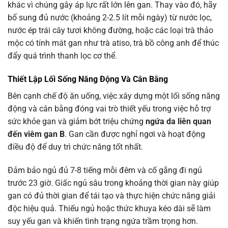
khác vì chúng gây áp lực rất lớn lên gan. Thay vào đó, hãy
bổ sung đủ nước (khoảng 2-2.5 lít mỗi ngày) từ nước lọc,
nước ép trái cây tươi không đường, hoặc các loại trà thảo
mộc có tính mát gan như trà atiso, trà bồ công anh để thúc
đẩy quá trình thanh lọc cơ thể.
Thiết Lập Lối Sống Năng Động Và Cân Bằng
Bên cạnh chế độ ăn uống, việc xây dựng một lối sống năng
động và cân bằng đóng vai trò thiết yếu trong việc hỗ trợ
sức khỏe gan và giảm bớt triệu chứng
ngứa da liên quan
đến viêm gan B
. Gan cần được nghỉ ngơi và hoạt động
điều độ để duy trì chức năng tốt nhất.
Đảm bảo ngủ đủ 7-8 tiếng mỗi đêm và cố gắng đi ngủ
trước 23 giờ. Giấc ngủ sâu trong khoảng thời gian này giúp
gan có đủ thời gian để tái tạo và thực hiện chức năng giải
độc hiệu quả. Thiếu ngủ hoặc thức khuya kéo dài sẽ làm
suy yếu gan và khiến tình trạng ngứa trầm trọng hơn.