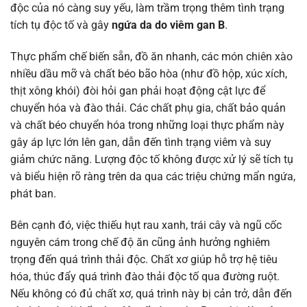
độc của nó càng suy yếu, làm trầm trọng thêm tình trạng
tích tụ độc tố và gây
ngứa da do viêm gan B
.
Thực phẩm chế biến sẵn, đồ ăn nhanh, các món chiên xào
nhiều dầu mỡ và chất béo bão hòa (như đồ hộp, xúc xích,
thịt xông khói) đòi hỏi gan phải hoạt động cật lực để
chuyển hóa và đào thải. Các chất phụ gia, chất bảo quản
và chất béo chuyển hóa trong những loại thực phẩm này
gây áp lực lớn lên gan, dẫn đến tình trạng viêm và suy
giảm chức năng. Lượng độc tố không được xử lý sẽ tích tụ
và biểu hiện rõ ràng trên da qua các triệu chứng mẩn ngứa,
phát ban.
Bên cạnh đó, việc thiếu hụt rau xanh, trái cây và ngũ cốc
nguyên cám trong chế độ ăn cũng ảnh hưởng nghiêm
trọng đến quá trình thải độc. Chất xơ giúp hỗ trợ hệ tiêu
hóa, thúc đẩy quá trình đào thải độc tố qua đường ruột.
Nếu không có đủ chất xơ, quá trình này bị cản trở, dẫn đến