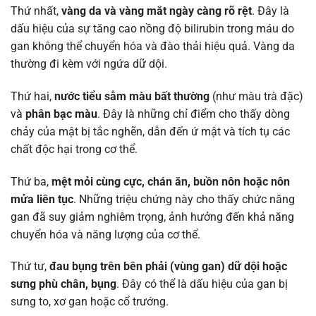
Thứ nhất,
vàng da và vàng mắt ngày càng rõ rệt
. Đây là
dấu hiệu của sự tăng cao nồng độ bilirubin trong máu do
gan không thể chuyển hóa và đào thải hiệu quả. Vàng da
thường đi kèm với ngứa dữ dội.
Thứ hai,
nước tiểu sẫm màu bất thường
(như màu trà đặc)
và
phân bạc màu
. Đây là những chỉ điểm cho thấy dòng
chảy của mật bị tắc nghẽn, dẫn đến ứ mật và tích tụ các
chất độc hại trong cơ thể.
Thứ ba,
mệt mỏi cùng cực, chán ăn, buồn nôn hoặc nôn
mửa liên tục
. Những triệu chứng này cho thấy chức năng
gan đã suy giảm nghiêm trọng, ảnh hưởng đến khả năng
chuyển hóa và năng lượng của cơ thể.
Thứ tư,
đau bụng trên bên phải (vùng gan) dữ dội hoặc
sưng phù chân, bụng
. Đây có thể là dấu hiệu của gan bị
sưng to, xơ gan hoặc cổ trướng.