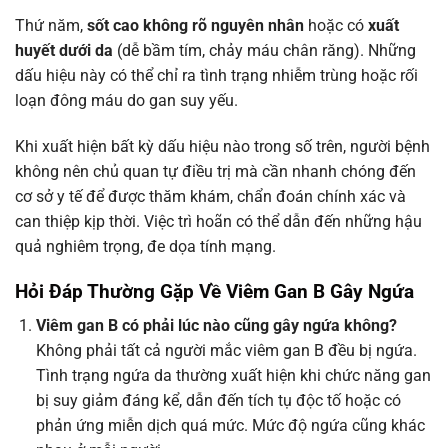
Thứ năm,
sốt cao không rõ nguyên nhân
hoặc có
xuất
huyết dưới da
(dễ bầm tím, chảy máu chân răng). Những
dấu hiệu này có thể chỉ ra tình trạng nhiễm trùng hoặc rối
loạn đông máu do gan suy yếu.
Khi xuất hiện bất kỳ dấu hiệu nào trong số trên, người bệnh
không nên chủ quan tự điều trị mà cần nhanh chóng đến
cơ sở y tế để được thăm khám, chẩn đoán chính xác và
can thiệp kịp thời. Việc trì hoãn có thể dẫn đến những hậu
quả nghiêm trọng, đe dọa tính mạng.
Hỏi Đáp Thường Gặp Về Viêm Gan B Gây Ngứa
Viêm gan B có phải lúc nào cũng gây ngứa không?
Không phải tất cả người mắc viêm gan B đều bị ngứa.
Tình trạng ngứa da thường xuất hiện khi chức năng gan
bị suy giảm đáng kể, dẫn đến tích tụ độc tố hoặc có
phản ứng miễn dịch quá mức. Mức độ ngứa cũng khác