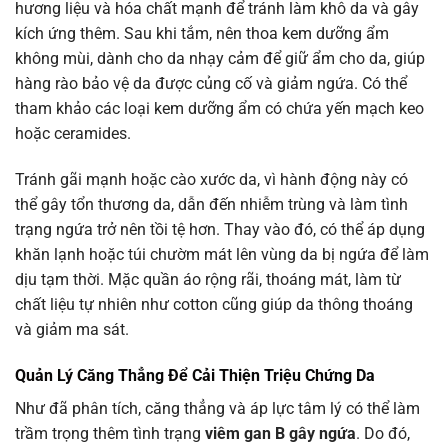
hương liệu và hóa chất mạnh để tránh làm khô da và gây
kích ứng thêm. Sau khi tắm, nên thoa kem dưỡng ẩm
không mùi, dành cho da nhạy cảm để giữ ẩm cho da, giúp
hàng rào bảo vệ da được củng cố và giảm ngứa. Có thể
tham khảo các loại kem dưỡng ẩm có chứa yến mạch keo
hoặc ceramides.
Tránh gãi mạnh hoặc cào xước da, vì hành động này có
thể gây tổn thương da, dẫn đến nhiễm trùng và làm tình
trạng ngứa trở nên tồi tệ hơn. Thay vào đó, có thể áp dụng
khăn lạnh hoặc túi chườm mát lên vùng da bị ngứa để làm
dịu tạm thời. Mặc quần áo rộng rãi, thoáng mát, làm từ
chất liệu tự nhiên như cotton cũng giúp da thông thoáng
và giảm ma sát.
Quản Lý Căng Thẳng Để Cải Thiện Triệu Chứng Da
Như đã phân tích, căng thẳng và áp lực tâm lý có thể làm
trầm trọng thêm tình trạng
viêm gan B gây ngứa
. Do đó,