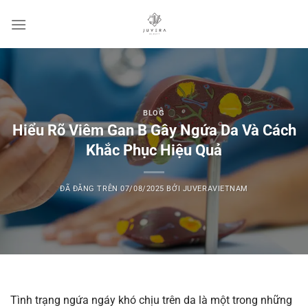
Chuyển
đến
nội
dung
BLOG
Hiểu Rõ Viêm Gan B Gây Ngứa Da Và Cách
Khắc Phục Hiệu Quả
ĐÃ ĐĂNG TRÊN
07/08/2025
BỞI
JUVERAVIETNAM
Tình trạng ngứa ngáy khó chịu trên da là một trong những