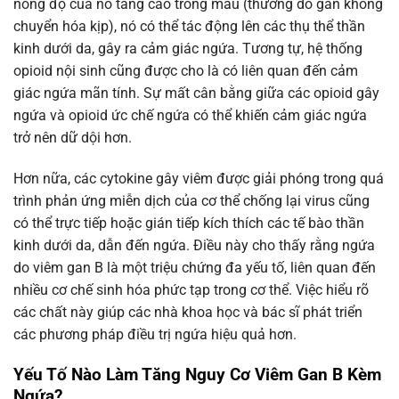
nồng độ của nó tăng cao trong máu (thường do gan không
chuyển hóa kịp), nó có thể tác động lên các thụ thể thần
kinh dưới da, gây ra cảm giác ngứa. Tương tự, hệ thống
opioid nội sinh cũng được cho là có liên quan đến cảm
giác ngứa mãn tính. Sự mất cân bằng giữa các opioid gây
ngứa và opioid ức chế ngứa có thể khiến cảm giác ngứa
trở nên dữ dội hơn.
Hơn nữa, các cytokine gây viêm được giải phóng trong quá
trình phản ứng miễn dịch của cơ thể chống lại virus cũng
có thể trực tiếp hoặc gián tiếp kích thích các tế bào thần
kinh dưới da, dẫn đến ngứa. Điều này cho thấy rằng ngứa
do viêm gan B là một triệu chứng đa yếu tố, liên quan đến
nhiều cơ chế sinh hóa phức tạp trong cơ thể. Việc hiểu rõ
các chất này giúp các nhà khoa học và bác sĩ phát triển
các phương pháp điều trị ngứa hiệu quả hơn.
Yếu Tố Nào Làm Tăng Nguy Cơ Viêm Gan B Kèm
Ngứa?