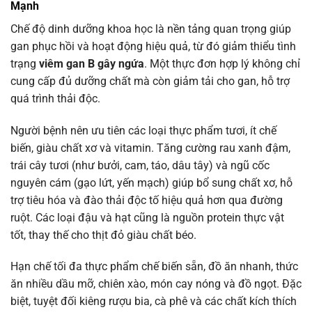
Mạnh
Chế độ dinh dưỡng khoa học là nền tảng quan trọng giúp
gan phục hồi và hoạt động hiệu quả, từ đó giảm thiểu tình
trạng
viêm gan B gây ngứa
. Một thực đơn hợp lý không chỉ
cung cấp đủ dưỡng chất mà còn giảm tải cho gan, hỗ trợ
quá trình thải độc.
Người bệnh nên ưu tiên các loại thực phẩm tươi, ít chế
biến, giàu chất xơ và vitamin. Tăng cường rau xanh đậm,
trái cây tươi (như bưởi, cam, táo, dâu tây) và ngũ cốc
nguyên cám (gạo lứt, yến mạch) giúp bổ sung chất xơ, hỗ
trợ tiêu hóa và đào thải độc tố hiệu quả hơn qua đường
ruột. Các loại đậu và hạt cũng là nguồn protein thực vật
tốt, thay thế cho thịt đỏ giàu chất béo.
Hạn chế tối đa thực phẩm chế biến sẵn, đồ ăn nhanh, thức
ăn nhiều dầu mỡ, chiên xào, món cay nóng và đồ ngọt. Đặc
biệt, tuyệt đối kiêng rượu bia, cà phê và các chất kích thích