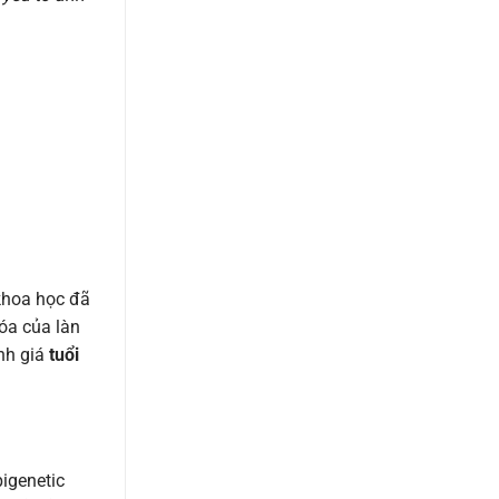
khoa học đã
óa của làn
nh giá
tuổi
igenetic