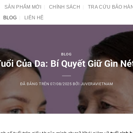
SẢN PHẨM MỚI
CHÍNH SÁCH
TRA CỨU BẢO HÀ
BLOG
LIÊN HỆ
BLOG
uổi Của Da: Bí Quyết Giữ Gìn N
ĐÃ ĐĂNG TRÊN
07/08/2025
BỞI
JUVERAVIETNAM