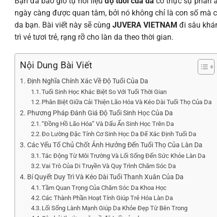
Bạn đã bao giờ tự hỏi liệu
độ tuổi của da
có thực sự phản á
ngày càng được quan tâm, bởi nó không chỉ là con số mà c
da bạn. Bài viết này sẽ cùng
JUVERA VIETNAM
đi sâu khá
trì vẻ tươi trẻ, rạng rỡ cho làn da theo thời gian.
Nội Dung Bài Viết
Định Nghĩa Chính Xác Về Độ Tuổi Của Da
Tuổi Sinh Học Khác Biệt So Với Tuổi Thời Gian
Phân Biệt Giữa Cải Thiện Lão Hóa Và Kéo Dài Tuổi Thọ Của Da
Phương Pháp Đánh Giá Độ Tuổi Sinh Học Của Da
“Đồng Hồ Lão Hóa” Và Dấu Ấn Sinh Học Trên Da
Đo Lường Đặc Tính Cơ Sinh Học Da Để Xác Định Tuổi Da
Các Yếu Tố Chủ Chốt Ảnh Hưởng Đến Tuổi Thọ Của Làn Da
Tác Động Từ Môi Trường Và Lối Sống Đến Sức Khỏe Làn Da
Vai Trò Của Di Truyền Và Quy Trình Chăm Sóc Da
Bí Quyết Duy Trì Và Kéo Dài Tuổi Thanh Xuân Của Da
Tầm Quan Trọng Của Chăm Sóc Da Khoa Học
Các Thành Phần Hoạt Tính Giúp Trẻ Hóa Làn Da
Lối Sống Lành Mạnh Giúp Da Khỏe Đẹp Từ Bên Trong