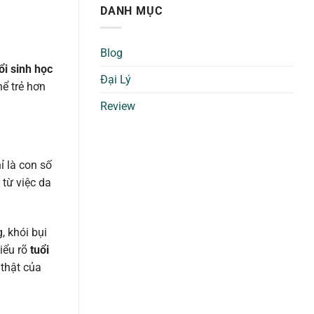
DANH MỤC
Blog
ổi sinh học
Đại Lý
ể trẻ hơn
Review
ỉ là con số
 từ việc da
, khói bụi
hiểu rõ
tuổi
 thật của