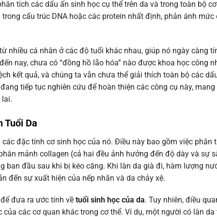
phân tích các dấu ấn sinh học cụ thể trên da và trong toàn bộ cơ
i trong cấu trúc DNA hoặc các protein nhất định, phản ánh mức
từ nhiều cá nhân ở các độ tuổi khác nhau, giúp nó ngày càng tí
đến nay, chưa có “đồng hồ lão hóa” nào được khoa học công nh
lệch kết quả, và chúng ta vẫn chưa thể giải thích toàn bộ các dấ
 đang tiếp tục nghiên cứu để hoàn thiện các công cụ này, mang 
lai.
h Tuổi Da
 các đặc tính cơ sinh học của nó. Điều này bao gồm việc phân t
 phân mảnh collagen (cả hai đều ảnh hưởng đến độ dày và sự 
ng ban đầu sau khi bị kéo căng. Khi làn da già đi, hàm lượng n
dẫn đến sự xuất hiện của nếp nhăn và da chảy xệ.
 để đưa ra ước tính về
tuổi sinh học của da
. Tuy nhiên, điều qua
c của các cơ quan khác trong cơ thể. Ví dụ, một người có làn da 