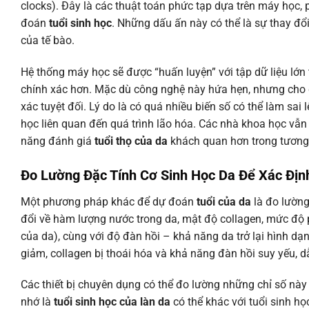
clocks). Đây là các thuật toán phức tạp dựa trên máy học, 
đoán
tuổi sinh học
. Những dấu ấn này có thể là sự thay đổ
của tế bào.
Hệ thống máy học sẽ được “huấn luyện” với tập dữ liệu lớn 
chính xác hơn. Mặc dù công nghệ này hứa hẹn, nhưng cho 
xác tuyệt đối. Lý do là có quá nhiều biến số có thể làm sai 
học liên quan đến quá trình lão hóa. Các nhà khoa học vẫn
năng đánh giá
tuổi thọ của da
khách quan hơn trong tương 
Đo Lường Đặc Tính Cơ Sinh Học Da Để Xác Địn
Một phương pháp khác để dự đoán
tuổi của da
là đo lường
đổi về hàm lượng nước trong da, mật độ collagen, mức độ
của da), cùng với độ đàn hồi – khả năng da trở lại hình dạ
giảm, collagen bị thoái hóa và khả năng đàn hồi suy yếu, 
Các thiết bị chuyên dụng có thể đo lường những chỉ số này
nhớ là
tuổi sinh học của làn da
có thể khác với tuổi sinh họ