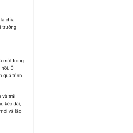
là chìa
i trường
là một trong
 hồi. Ô
h quá trình
 và trái
g kéo dài,
 mỏi và lão