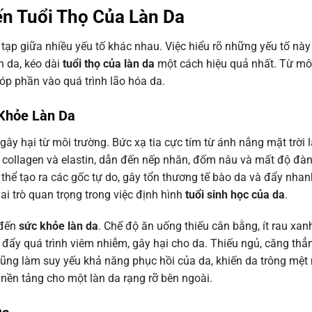
n Tuổi Thọ Của Làn Da
tạp giữa nhiều yếu tố khác nhau. Việc hiểu rõ những yếu tố này 
n da, kéo dài
tuổi thọ của làn da
một cách hiệu quả nhất. Từ mô
óp phần vào quá trình lão hóa da.
 Khỏe Làn Da
gây hại từ môi trường. Bức xạ tia cực tím từ ánh nắng mặt trời 
 collagen và elastin, dẫn đến nếp nhăn, đốm nâu và mất độ đàn
 thể tạo ra các gốc tự do, gây tổn thương tế bào da và đẩy nhan
ai trò quan trọng trong việc định hình
tuổi sinh học của da
.
 đến
sức khỏe làn da
. Chế độ ăn uống thiếu cân bằng, ít rau xanh
đẩy quá trình viêm nhiễm, gây hại cho da. Thiếu ngủ, căng thẳn
 cũng làm suy yếu khả năng phục hồi của da, khiến da trông mệt
nền tảng cho một làn da rạng rỡ bên ngoài.