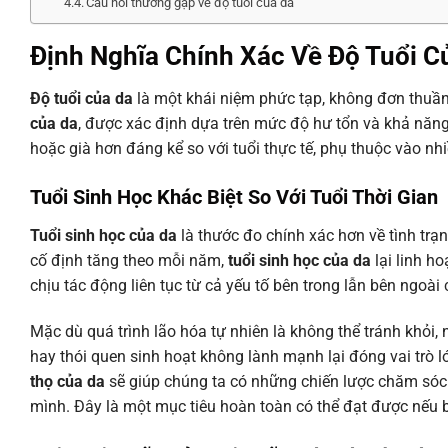
Câu hỏi thường gặp về độ tuổi của da
Định Nghĩa Chính Xác Về Độ Tuổi C
Độ tuổi của da
là một khái niệm phức tạp, không đơn thuần
của da
, được xác định dựa trên mức độ hư tổn và khả năng 
hoặc già hơn đáng kể so với tuổi thực tế, phụ thuộc vào nhi
Tuổi Sinh Học Khác Biệt So Với Tuổi Thời Gian
Tuổi sinh học của da
là thước đo chính xác hơn về tình trạn
cố định tăng theo mỗi năm,
tuổi sinh học của da
lại linh h
chịu tác động liên tục từ cả yếu tố bên trong lẫn bên ngoài 
Mặc dù quá trình lão hóa tự nhiên là không thể tránh khỏi,
hay thói quen sinh hoạt không lành mạnh lại đóng vai trò l
thọ của da
sẽ giúp chúng ta có những chiến lược chăm sóc p
mình. Đây là một mục tiêu hoàn toàn có thể đạt được nếu