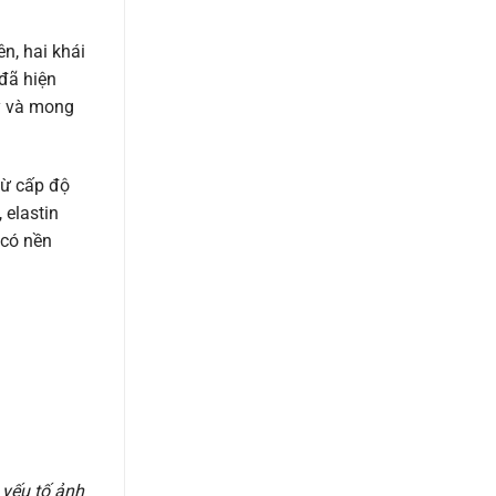
ên, hai khái
 đã hiện
ấy và mong
từ cấp độ
 elastin
 có nền
 yếu tố ảnh