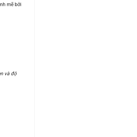
nh mẽ bởi
en và độ