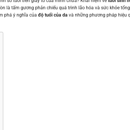
nh số tuổi trên giấy tờ của mình chưa? Khái niệm về
tuổi sinh 
òn là tấm gương phản chiếu quá trình lão hóa và sức khỏe tổng
m phá ý nghĩa của
độ tuổi của da
và những phương pháp hiệu 