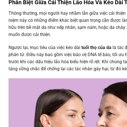
Phân Biệt Giữa Cải Thiện Lão Hóa Và Kéo Dài 
Thông thường, mọi người hay nhầm lẫn giữa việc cải thiện 
niệm này có những điểm khác biệt quan trọng cần được làm 
hữu trên bề mặt da như nếp nhăn, sạm nám, hoặc da chảy x
muốn được cải thiện.
Ngược lại, mục tiêu của việc kéo dài
tuổi thọ của da
là tác 
phân tử. Điều này bao gồm việc bảo vệ DNA tế bào, tối ưu h
trước khi các dấu hiệu lão hóa biểu hiện rõ rệt. Khi chúng 
tảng vững chắc để chống lại các tác nhân gây hại, từ đó k