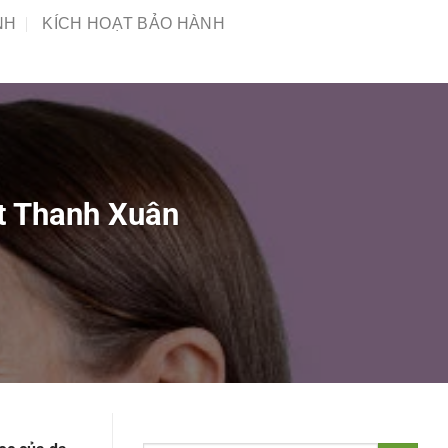
NH
KÍCH HOẠT BẢO HÀNH
ét Thanh Xuân