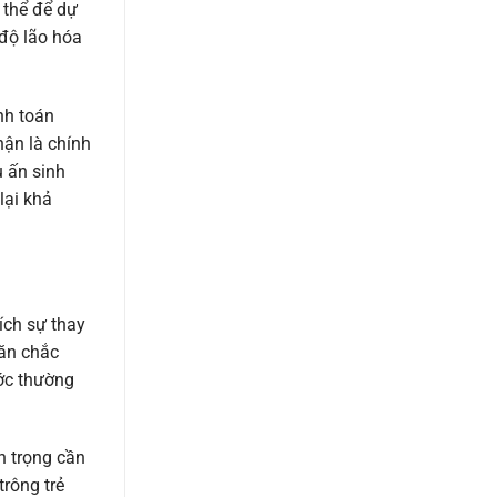
 thể để dự
 độ lão hóa
nh toán
ận là chính
u ấn sinh
lại khả
ích sự thay
săn chắc
ước thường
n trọng cần
trông trẻ