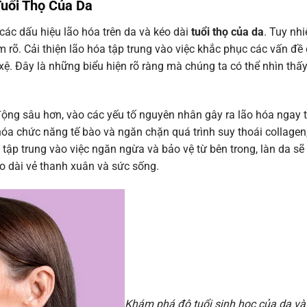
Tuổi Thọ Của Da
các dấu hiệu lão hóa trên da và kéo dài
tuổi thọ của da
. Tuy nhi
rõ. Cải thiện lão hóa tập trung vào việc khắc phục các vấn đề
ệ. Đây là những biểu hiện rõ ràng mà chúng ta có thể nhìn th
động sâu hơn, vào các yếu tố nguyên nhân gây ra lão hóa ngay 
óa chức năng tế bào và ngăn chặn quá trình suy thoái collagen,
ta tập trung vào việc ngăn ngừa và bảo vệ từ bên trong, làn da sẽ
éo dài vẻ thanh xuân và sức sống.
Khám phá độ tuổi sinh học của da và