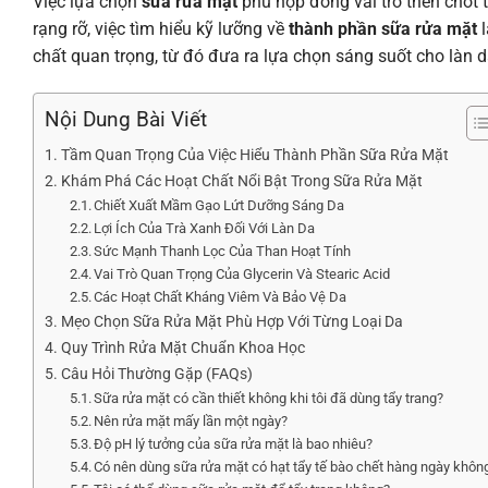
Việc lựa chọn
sữa rửa mặt
phù hợp đóng vai trò then chốt 
rạng rỡ, việc tìm hiểu kỹ lưỡng về
thành phần sữa rửa mặt
l
chất quan trọng, từ đó đưa ra lựa chọn sáng suốt cho làn 
Nội Dung Bài Viết
Tầm Quan Trọng Của Việc Hiểu Thành Phần Sữa Rửa Mặt
Khám Phá Các Hoạt Chất Nổi Bật Trong Sữa Rửa Mặt
Chiết Xuất Mầm Gạo Lứt Dưỡng Sáng Da
Lợi Ích Của Trà Xanh Đối Với Làn Da
Sức Mạnh Thanh Lọc Của Than Hoạt Tính
Vai Trò Quan Trọng Của Glycerin Và Stearic Acid
Các Hoạt Chất Kháng Viêm Và Bảo Vệ Da
Mẹo Chọn Sữa Rửa Mặt Phù Hợp Với Từng Loại Da
Quy Trình Rửa Mặt Chuẩn Khoa Học
Câu Hỏi Thường Gặp (FAQs)
Sữa rửa mặt có cần thiết không khi tôi đã dùng tẩy trang?
Nên rửa mặt mấy lần một ngày?
Độ pH lý tưởng của sữa rửa mặt là bao nhiêu?
Có nên dùng sữa rửa mặt có hạt tẩy tế bào chết hàng ngày khôn