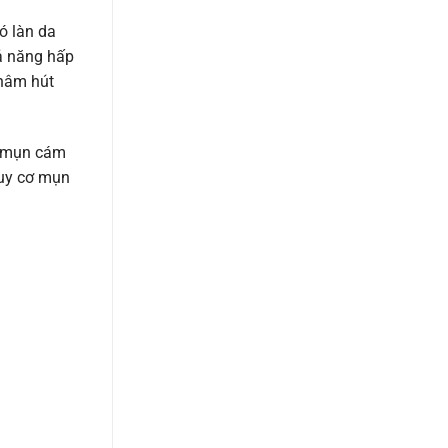
ó làn da
hả năng hấp
châm hút
n, mụn cám
guy cơ mụn