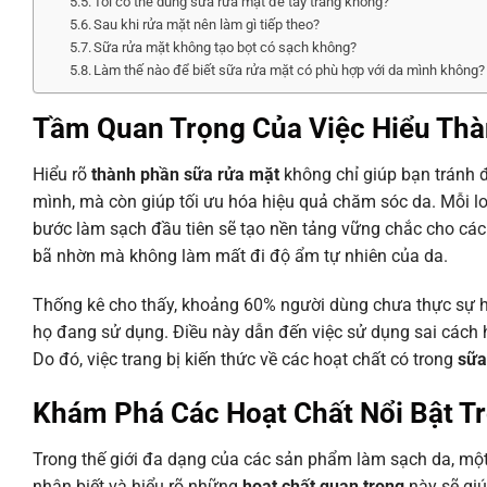
Tôi có thể dùng sữa rửa mặt để tẩy trang không?
Sau khi rửa mặt nên làm gì tiếp theo?
Sữa rửa mặt không tạo bọt có sạch không?
Làm thế nào để biết sữa rửa mặt có phù hợp với da mình không?
Tầm Quan Trọng Của Việc Hiểu Th
Hiểu rõ
thành phần sữa rửa mặt
không chỉ giúp bạn tránh 
mình, mà còn giúp tối ưu hóa hiệu quả chăm sóc da. Mỗi lo
bước làm sạch đầu tiên sẽ tạo nền tảng vững chắc cho các 
bã nhờn mà không làm mất đi độ ẩm tự nhiên của da.
Thống kê cho thấy, khoảng 60% người dùng chưa thực sự 
họ đang sử dụng. Điều này dẫn đến việc sử dụng sai cách
Do đó, việc trang bị kiến thức về các hoạt chất có trong
sữa
Khám Phá Các Hoạt Chất Nổi Bật T
Trong thế giới đa dạng của các sản phẩm làm sạch da, một 
nhận biết và hiểu rõ những
hoạt chất quan trọng
này sẽ giú