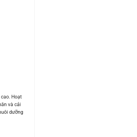
 cao. Hoạt
hăn và cải
nuôi dưỡng