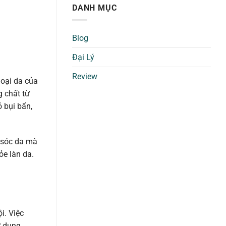
DANH MỤC
Blog
Đại Lý
Review
loại da của
g chất từ
 bụi bẩn,
 sóc da mà
e làn da.
i. Việc
ử dụng.