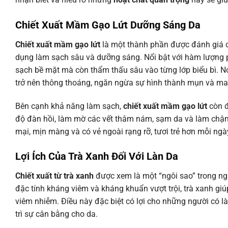
Chiết Xuất Mầm Gạo Lứt Dưỡng Sáng Da
Chiết xuất mầm gạo lứt
là một thành phần được đánh giá c
dụng làm sạch sâu và dưỡng sáng. Nổi bật với hàm lượng ph
sạch bề mặt mà còn thẩm thấu sâu vào từng lớp biểu bì. Nó 
trở nên thông thoáng, ngăn ngừa sự hình thành mụn và man
Bên cạnh khả năng làm sạch,
chiết xuất mầm gạo lứt
còn đ
độ đàn hồi, làm mờ các vết thâm nám, sạm da và làm chậm
mại, mịn màng và có vẻ ngoài rạng rỡ, tươi trẻ hơn mỗi ngà
Lợi Ích Của Trà Xanh Đối Với Làn Da
Chiết xuất từ trà xanh
được xem là một “ngôi sao” trong 
đặc tính kháng viêm và kháng khuẩn vượt trội, trà xanh giú
viêm nhiễm. Điều này đặc biệt có lợi cho những người có l
trì sự cân bằng cho da.