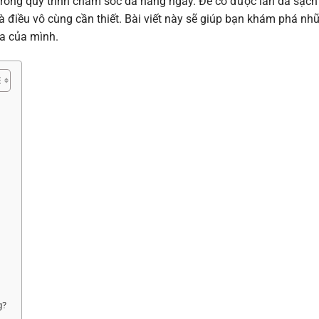
trong quy trình chăm sóc da hàng ngày. Để có được làn da sạch
à điều vô cùng cần thiết. Bài viết này sẽ giúp bạn khám phá nh
da của mình.
g?