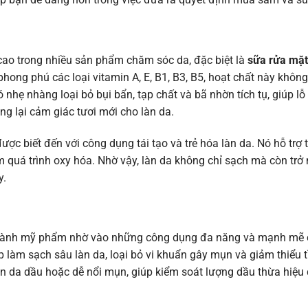
ao trong nhiều sản phẩm chăm sóc da, đặc biệt là
sữa rửa mặt
ong phú các loại vitamin A, E, B1, B3, B5, hoạt chất này không
nhẹ nhàng loại bỏ bụi bẩn, tạp chất và bã nhờn tích tụ, giúp lỗ
g lại cảm giác tươi mới cho làn da.
ược biết đến với công dụng tái tạo và trẻ hóa làn da. Nó hỗ trợ
 quá trình oxy hóa. Nhờ vậy, làn da không chỉ sạch mà còn tr
y.
ngành mỹ phẩm nhờ vào những công dụng đa năng và mạnh mẽ c
p làm sạch sâu làn da, loại bỏ vi khuẩn gây mụn và giảm thiểu t
àn da dầu hoặc dễ nổi mụn, giúp kiểm soát lượng dầu thừa hiệu