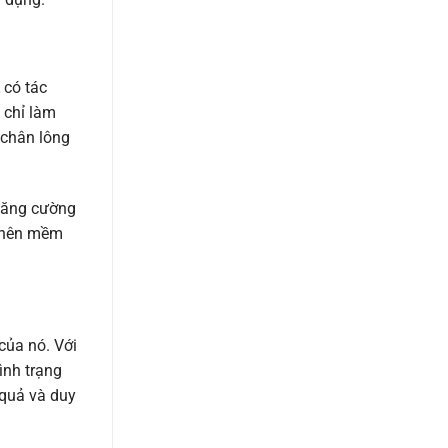
có tác
 chỉ làm
 chân lông
 tăng cường
ở nên mềm
ủa nó. Với
ình trạng
 quả và duy