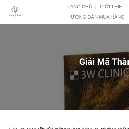
Chuyển
TRANG CHỦ
GIỚI THIỆU
đến
HƯỚNG DẪN MUA HÀNG
nội
dung
Giải Mã Thà