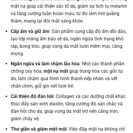
mặt nạ giúp cải thiện sắc tố da, giảm sự tích tụ melanin
và tăng cường tuần hoàn máu, từ đó làm mờ quầng
thâm, mang lại đôi mắt sáng khỏe.
Cấp ẩm và giữ ẩm
: Sản phẩm cung cấp độ ẩm dồi dào,
tạo lớp màng ẩm bảo vệ da, ngăn ngừa tình trạng khô
ráp, bong tróc, giúp vùng da mắt luôn mềm mại, căng
mọng.
Ngăn ngừa và làm chậm lão hóa
: Nhờ các thành phần
chống oxy hóa,
mặt nạ mắt
giúp trung hòa các gốc tự
do, làm chậm quá trình hình thành nếp nhăn và vết
chân chim, giữ gìn nét tươi trẻ.
Cải thiện độ đàn hồi
: Collagen và các dưỡng chất khác
thúc đẩy sản sinh elastin, tăng cường độ săn chắc và
đàn hồi cho da, giúp vùng da mắt trở nên căng mịn,
giảm chảy xệ.
Thư giãn và giảm mệt mỏi
: Việc đắp mặt nạ không chỉ