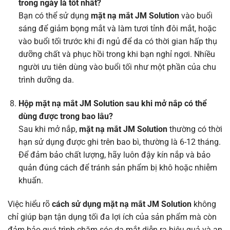
trong ngày là tốt nhất?
Bạn có thể sử dụng
mặt nạ mắt JM Solution
vào buổi
sáng để giảm bọng mắt và làm tươi tỉnh đôi mắt, hoặc
vào buổi tối trước khi đi ngủ để da có thời gian hấp thụ
dưỡng chất và phục hồi trong khi bạn nghỉ ngơi. Nhiều
người ưu tiên dùng vào buổi tối như một phần của chu
trình dưỡng da.
Hộp mặt nạ mắt JM Solution sau khi mở nắp có thể
dùng được trong bao lâu?
Sau khi mở nắp,
mặt nạ mắt JM Solution
thường có thời
hạn sử dụng được ghi trên bao bì, thường là 6-12 tháng.
Để đảm bảo chất lượng, hãy luôn đậy kín nắp và bảo
quản đúng cách để tránh sản phẩm bị khô hoặc nhiễm
khuẩn.
Việc hiểu rõ
cách sử dụng mặt nạ mắt JM Solution
không
chỉ giúp bạn tận dụng tối đa lợi ích của sản phẩm mà còn
đảm bảo quá trình chăm sóc da mắt diễn ra hiệu quả và an