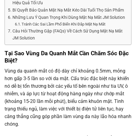
Hiệu Quả Tối Ưu
Bí Quyết Bảo Quản Mặt Nạ Mắt Kéo Dài Tuổi Thọ Sản Phẩm
Những Lưu Ý Quan Trọng Khi Dùng Mặt Nạ Mắt JM Solution
Tránh Các Sai Lầm Phổ Biến Khi Đắp Mặt Nạ Mắt
Câu Hỏi Thường Gặp (FAQs) Về Cách Sử Dụng Mặt Nạ Mắt
JM Solution
Tại Sao Vùng Da Quanh Mắt Cần Chăm Sóc Đặc
Biệt?
Vùng da quanh mắt có độ dày chỉ khoảng 0.5mm, mỏng
hơn gấp 3-5 lần so với da mặt. Cấu trúc đặc biệt này khiến
nó dễ bị tổn thương bởi các yếu tố bên ngoài như tia UV, ô
nhiễm, và áp lực từ hoạt động hàng ngày như chớp mắt
(khoảng 15-20 lần mỗi phút), biểu cảm khuôn mặt. Tình
trạng thiếu ngủ, làm việc với thiết bị điện tử liên tục, hay
căng thẳng cũng góp phần làm vùng da này lão hóa nhanh
chóng.