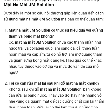
Mặt Nạ Mắt JM Solution
Dưới đây là một số câu hỏi thường gặp liên quan đến
cách
sử dụng mặt nạ mắt JM Solution
mà bạn có thể quan tâm:
Mặt nạ mắt JM Solution có thực sự hiệu quả với quầng
thâm và bọng mắt không?
Có,
mặt nạ mắt JM Solution
chứa các thành phần như
ngọc trai và collagen giúp làm sáng da, cải thiện tuần
hoàn máu và cấp ẩm, từ đó hỗ trợ làm mờ quầng thâm
và giảm sưng bọng mắt đáng kể. Hiệu quả có thể khác
nhau tùy thuộc vào cơ địa và mức độ vấn đề của mỗi
người.
Tôi có cần rửa mặt lại sau khi gỡ mặt nạ mắt không?
Không, sau khi gỡ
mặt nạ mắt JM Solution
, bạn không
cần rửa lại bằng nước. Thay vào đó, hãy nhẹ nhàng vỗ
nhẹ vùng da quanh mắt để các dưỡng chất còn lại thẩm
thấu hoàn toàn. Rửa lại có thể làm trôi đi những tinh