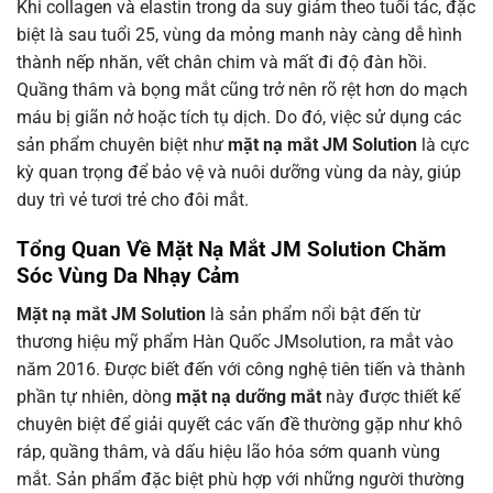
Khi collagen và elastin trong da suy giảm theo tuổi tác, đặc
biệt là sau tuổi 25, vùng da mỏng manh này càng dễ hình
thành nếp nhăn, vết chân chim và mất đi độ đàn hồi.
Quầng thâm và bọng mắt cũng trở nên rõ rệt hơn do mạch
máu bị giãn nở hoặc tích tụ dịch. Do đó, việc sử dụng các
sản phẩm chuyên biệt như
mặt nạ mắt JM Solution
là cực
kỳ quan trọng để bảo vệ và nuôi dưỡng vùng da này, giúp
duy trì vẻ tươi trẻ cho đôi mắt.
Tổng Quan Về Mặt Nạ Mắt JM Solution Chăm
Sóc Vùng Da Nhạy Cảm
Mặt nạ mắt JM Solution
là sản phẩm nổi bật đến từ
thương hiệu mỹ phẩm Hàn Quốc JMsolution, ra mắt vào
năm 2016. Được biết đến với công nghệ tiên tiến và thành
phần tự nhiên, dòng
mặt nạ dưỡng mắt
này được thiết kế
chuyên biệt để giải quyết các vấn đề thường gặp như khô
ráp, quầng thâm, và dấu hiệu lão hóa sớm quanh vùng
mắt. Sản phẩm đặc biệt phù hợp với những người thường