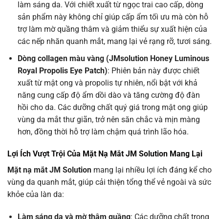
làm sáng da. Với chiết xuất từ ngọc trai cao cấp, dòng
sản phẩm này không chỉ giúp cấp ẩm tối ưu mà còn hỗ
trợ làm mờ quầng thâm và giảm thiểu sự xuất hiện của
các nếp nhăn quanh mắt, mang lại vẻ rạng rỡ, tươi sáng.
Dòng collagen màu vàng (JMsolution Honey Luminous
Royal Propolis Eye Patch)
: Phiên bản này được chiết
xuất từ mật ong và propolis tự nhiên, nổi bật với khả
năng cung cấp độ ẩm dồi dào và tăng cường độ đàn
hồi cho da. Các dưỡng chất quý giá trong mật ong giúp
vùng da mắt thư giãn, trở nên săn chắc và mịn màng
hơn, đồng thời hỗ trợ làm chậm quá trình lão hóa.
Lợi Ích Vượt Trội Của Mặt Nạ Mắt JM Solution Mang Lại
Mặt nạ mắt JM Solution
mang lại nhiều lợi ích đáng kể cho
vùng da quanh mắt, giúp cải thiện tổng thể vẻ ngoài và sức
khỏe của làn da:
Làm sáng da và mờ thâm quầng
: Các dưỡng chất trong