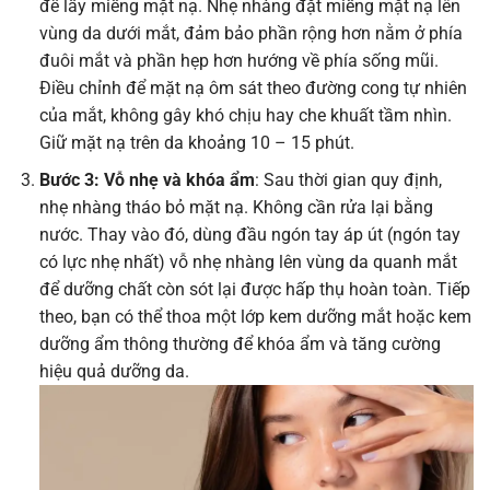
để lấy miếng mặt nạ. Nhẹ nhàng đặt miếng mặt nạ lên
vùng da dưới mắt, đảm bảo phần rộng hơn nằm ở phía
đuôi mắt và phần hẹp hơn hướng về phía sống mũi.
Điều chỉnh để mặt nạ ôm sát theo đường cong tự nhiên
của mắt, không gây khó chịu hay che khuất tầm nhìn.
Giữ mặt nạ trên da khoảng 10 – 15 phút.
Bước 3: Vỗ nhẹ và khóa ẩm
: Sau thời gian quy định,
nhẹ nhàng tháo bỏ mặt nạ. Không cần rửa lại bằng
nước. Thay vào đó, dùng đầu ngón tay áp út (ngón tay
có lực nhẹ nhất) vỗ nhẹ nhàng lên vùng da quanh mắt
để dưỡng chất còn sót lại được hấp thụ hoàn toàn. Tiếp
theo, bạn có thể thoa một lớp kem dưỡng mắt hoặc kem
dưỡng ẩm thông thường để khóa ẩm và tăng cường
hiệu quả dưỡng da.