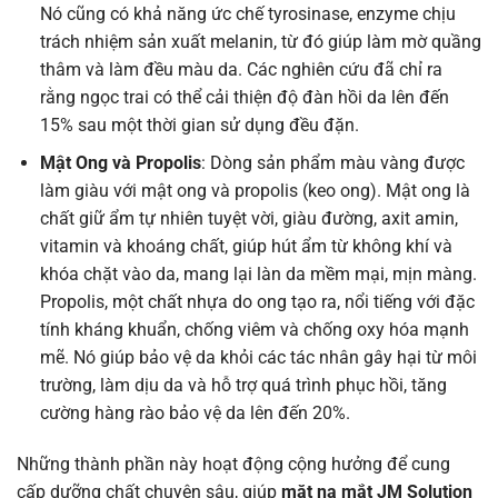
Nó cũng có khả năng ức chế tyrosinase, enzyme chịu
trách nhiệm sản xuất melanin, từ đó giúp làm mờ quầng
thâm và làm đều màu da. Các nghiên cứu đã chỉ ra
rằng ngọc trai có thể cải thiện độ đàn hồi da lên đến
15% sau một thời gian sử dụng đều đặn.
Mật Ong và Propolis
: Dòng sản phẩm màu vàng được
làm giàu với mật ong và propolis (keo ong). Mật ong là
chất giữ ẩm tự nhiên tuyệt vời, giàu đường, axit amin,
vitamin và khoáng chất, giúp hút ẩm từ không khí và
khóa chặt vào da, mang lại làn da mềm mại, mịn màng.
Propolis, một chất nhựa do ong tạo ra, nổi tiếng với đặc
tính kháng khuẩn, chống viêm và chống oxy hóa mạnh
mẽ. Nó giúp bảo vệ da khỏi các tác nhân gây hại từ môi
trường, làm dịu da và hỗ trợ quá trình phục hồi, tăng
cường hàng rào bảo vệ da lên đến 20%.
Những thành phần này hoạt động cộng hưởng để cung
cấp dưỡng chất chuyên sâu, giúp
mặt nạ mắt JM Solution