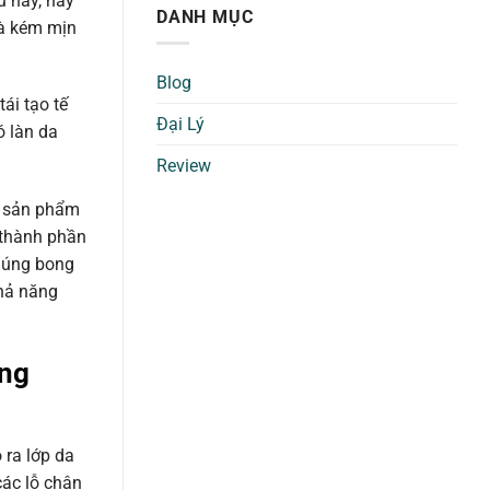
ũ này, hay
DANH MỤC
 và kém mịn
Blog
ái tạo tế
Đại Lý
ó làn da
Review
c sản phẩm
thành phần
chúng bong
hả năng
ỡng
 ra lớp da
các lỗ chân