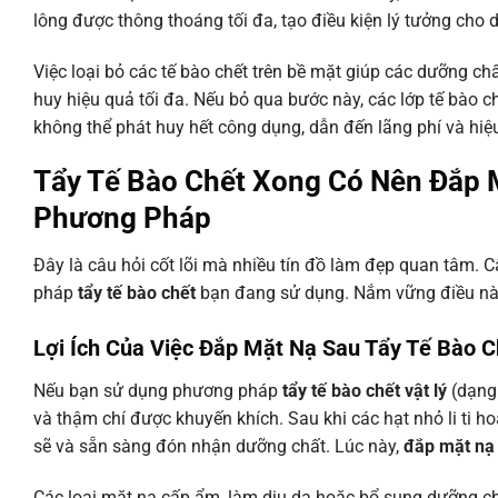
lông được thông thoáng tối đa, tạo điều kiện lý tưởng ch
Việc loại bỏ các tế bào chết trên bề mặt giúp các dưỡng c
huy hiệu quả tối đa. Nếu bỏ qua bước này, các lớp tế bào 
không thể phát huy hết công dụng, dẫn đến lãng phí và h
Tẩy Tế Bào Chết Xong Có Nên Đắp M
Phương Pháp
Đây là câu hỏi cốt lõi mà nhiều tín đồ làm đẹp quan tâm. 
pháp
tẩy tế bào chết
bạn đang sử dụng. Nắm vững điều này 
Lợi Ích Của Việc Đắp Mặt Nạ Sau Tẩy Tế Bào C
Nếu bạn sử dụng phương pháp
tẩy tế bào chết vật lý
(dạng 
và thậm chí được khuyến khích. Sau khi các hạt nhỏ li ti ho
sẽ và sẵn sàng đón nhận dưỡng chất. Lúc này,
đắp mặt nạ
Các loại mặt nạ cấp ẩm, làm dịu da hoặc bổ sung dưỡng ch