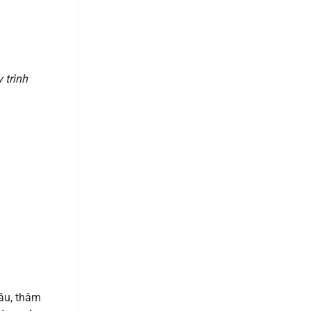
 trình
ầu, thâm