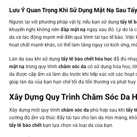
Lưu Ý Quan Trọng Khi Sử Dụng Mặt Nạ Sau Tẩ
Ngược lại với phương pháp vật lý, nếu bạn sử dụng
tẩy tế 
khuyến nghị không nên
đắp mặt nạ
ngay sau đó. Lý do là
da và tác động mạnh mẽ đến quá trình tái tạo tế bào. Việc 
hoạt chất mạnh khác, có thể làm tăng nguy cơ kích ứng, mẩ
Làn da sau khi sử dụng
tẩy tế bào chết hóa học
đã đủ nhạy
mặt nạ
trong quy trình
chăm sóc da
có sử dụng hóa học, lờ
da được cấp ẩm và làm dịu trước khi tiếp xúc với các hoạt
giúp làn da của bạn hạn chế tối đa tổn thương và phát huy
Xây Dựng Quy Trình Chăm Sóc Da H
Xây dựng một quy trình
chăm sóc da
phù hợp sau khi
tẩy t
cường độ ẩm và thúc đẩy tái tạo cho làn da mịn màng, khỏ
tẩy tế bào chết
bạn lựa chọn và loại da của bạn.