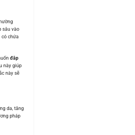
thường
p sâu vào
ạ có chứa
 muốn
đắp
ều này giúp
ắc này sẽ
ng da, tăng
hương pháp