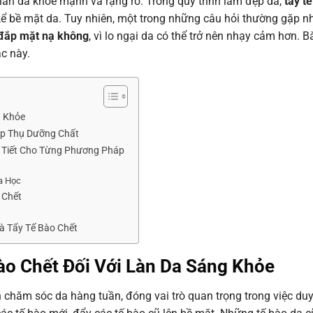
làn da khỏe mạnh và rạng rỡ. Trong quy trình làm đẹp da,
tẩy t
 kể bề mặt da. Tuy nhiên, một trong những câu hỏi thường gặp n
 đắp mặt nạ không
, vì lo ngại da có thể trở nên nhạy cảm hơn. Bà
c này.
g Khỏe
ấp Thụ Dưỡng Chất
i Tiết Cho Từng Phương Pháp
a Học
 Chết
à Tẩy Tế Bào Chết
ào Chết Đối Với Làn Da Sáng Khỏe
 chăm sóc da hàng tuần, đóng vai trò quan trọng trong việc duy 