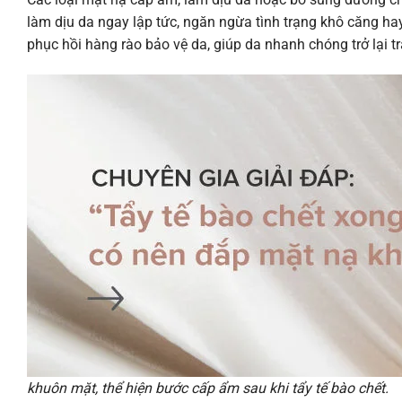
làm dịu da ngay lập tức, ngăn ngừa tình trạng khô căng ha
phục hồi hàng rào bảo vệ da, giúp da nhanh chóng trở lại 
khuôn mặt, thể hiện bước cấp ẩm sau khi tẩy tế bào chết.