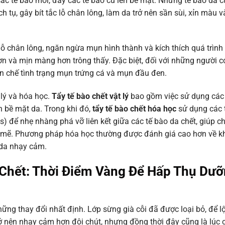
các tế bào mới, đẩy các tế bào cũ lên bề mặt. Những tế bào da c
ch tụ, gây bít tắc lỗ chân lông, làm da trở nên sần sùi, xỉn màu
lỗ chân lông, ngăn ngừa mụn hình thành và kích thích quá trình t
ơn và mịn màng hơn trông thấy. Đặc biệt, đối với những người c
ạn chế tình trạng mụn trứng cá và mụn đầu đen.
 lý và hóa học.
Tẩy tế bào chết vật lý
bao gồm việc sử dụng cá
n bề mặt da. Trong khi đó,
tẩy tế bào chết hóa học
sử dụng các 
) để nhẹ nhàng phá vỡ liên kết giữa các tế bào da chết, giúp 
 mẽ. Phương pháp hóa học thường được đánh giá cao hơn về k
 da nhạy cảm.
 Chết: Thời Điểm Vàng Để Hấp Thụ Dư
hững thay đổi nhất định. Lớp sừng già cỗi đã được loại bỏ, để lộ
ở nên nhạy cảm hơn đôi chút, nhưng đồng thời đây cũng là lúc 