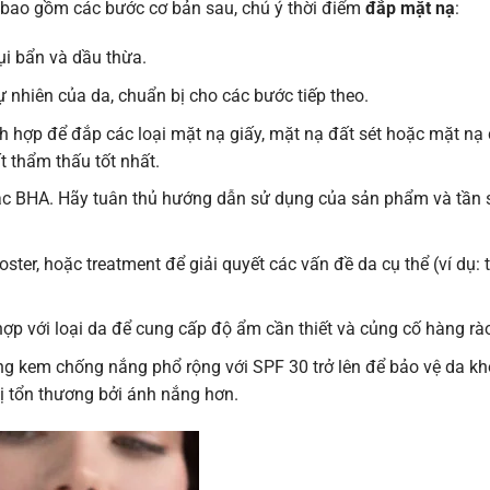
g bao gồm các bước cơ bản sau, chú ý thời điểm
đắp mặt nạ
:
ụi bẩn và dầu thừa.
 nhiên của da, chuẩn bị cho các bước tiếp theo.
h hợp để đắp các loại mặt nạ giấy, mặt nạ đất sét hoặc mặt nạ
 thẩm thấu tốt nhất.
 BHA. Hãy tuân thủ hướng dẫn sử dụng của sản phẩm và tần 
ster, hoặc treatment để giải quyết các vấn đề da cụ thể (ví dụ: 
với loại da để cung cấp độ ẩm cần thiết và củng cố hàng rào
ng kem chống nắng phổ rộng với SPF 30 trở lên để bảo vệ da khỏ
ị tổn thương bởi ánh nắng hơn.