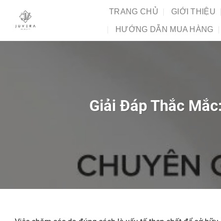
Chuyển
TRANG CHỦ
GIỚI THIỆU
đến
HƯỚNG DẪN MUA HÀNG
nội
dung
Giải Đáp Thắc Mắc