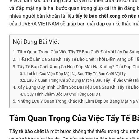
Việc chăm sóc da đúng cách là yếu tố then chốt để sở hữu 
và đắp mặt nạ là hai bước quan trọng giúp cải thiện đáng
nhiều người băn khoăn là liệu
tẩy tế bào chết xong có nên
của JUVERA VIETNAM sẽ giúp bạn giải đáp cặn kẽ thắc mắ
Nội Dung Bài Viết
Tầm Quan Trọng Của Việc Tẩy Tế Bào Chết Đối Với Làn Da Sán
Hiểu Rõ Làn Da Sau Khi Tẩy Tế Bào Chết: Thời Điểm Vàng Để H
Tẩy Tế Bào Chết Xong Có Nên Đắp Mặt Nạ Không? Giải Đáp Ch
Lợi Ích Của Việc Đắp Mặt Nạ Sau Tẩy Tế Bào Chết Vật Lý
Lưu Ý Quan Trọng Khi Sử Dụng Mặt Nạ Sau Tẩy Tế Bào Chết Hó
Xây Dựng Quy Trình Chăm Sóc Da Hiệu Quả Sau Khi Tẩy Tế Bào
Quy Trình Chăm Sóc Da Cho Từng Loại Da
Những Lưu Ý Quan Trọng Khác Khi Làm Đẹp Da Bằng Mặt Nạ V
Tầm Quan Trọng Của Việc Tẩy Tế B
Tẩy tế bào chết
là một bước không thể thiếu trong chu trình