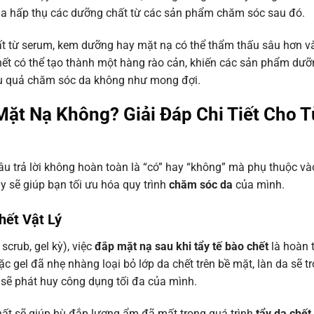
o da hấp thụ các dưỡng chất từ các sản phẩm chăm sóc sau đó.
hất từ serum, kem dưỡng hay mặt nạ có thể thẩm thấu sâu hơn v
chết có thể tạo thành một hàng rào cản, khiến các sản phẩm dư
iệu quả chăm sóc da không như mong đợi.
ặt Nạ Không? Giải Đáp Chi Tiết Cho 
Câu trả lời không hoàn toàn là “có” hay “không” mà phụ thuộc v
sẽ giúp bạn tối ưu hóa quy trình
chăm sóc da
của mình.
hết Vật Lý
scrub, gel kỳ), việc
đắp mặt nạ sau khi tẩy tế bào chết
là hoàn 
ặc gel đã nhẹ nhàng loại bỏ lớp da chết trên bề mặt, làn da sẽ t
sẽ phát huy công dụng tối đa của mình.
ất sẽ giúp bù đắp lượng ẩm đã mất trong quá trình
tẩy da chết