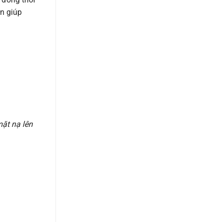
òn giúp
ặt nạ lên