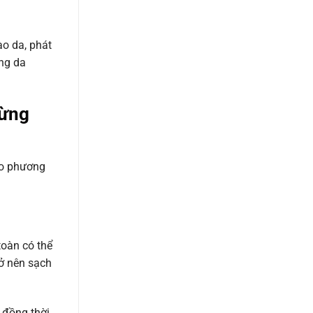
ào da, phát
ỡng da
Từng
ào phương
toàn có thể
rở nên sạch
, đồng thời