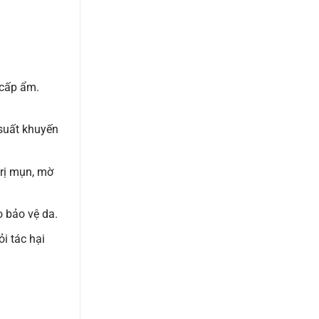
 cấp ẩm.
suất khuyến
trị mụn, mờ
 bảo vệ da.
i tác hại