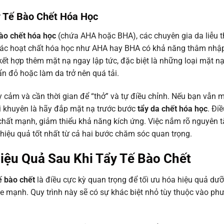
y Tế Bào Chết Hóa Học
bào chết hóa học
(chứa AHA hoặc BHA), các chuyên gia da liễu 
 các hoạt chất hóa học như AHA hay BHA có khả năng thâm nhậ
kết hợp thêm mặt nạ ngay lập tức, đặc biệt là những loại mặt n
n đỏ hoặc làm da trở nên quá tải.
 cảm và cần thời gian để “thở” và tự điều chỉnh. Nếu bạn vẫn
i khuyên là hãy đắp mặt nạ trước bước
tẩy da chết hóa học
. Đi
 chất mạnh, giảm thiểu khả năng kích ứng. Việc nắm rõ nguyên t
 hiệu quả tốt nhất từ cả hai bước chăm sóc quan trọng.
iệu Quả Sau Khi Tẩy Tế Bào Chết
ế bào chết
là điều cực kỳ quan trọng để tối ưu hóa hiệu quả dưỡ
e mạnh. Quy trình này sẽ có sự khác biệt nhỏ tùy thuộc vào p