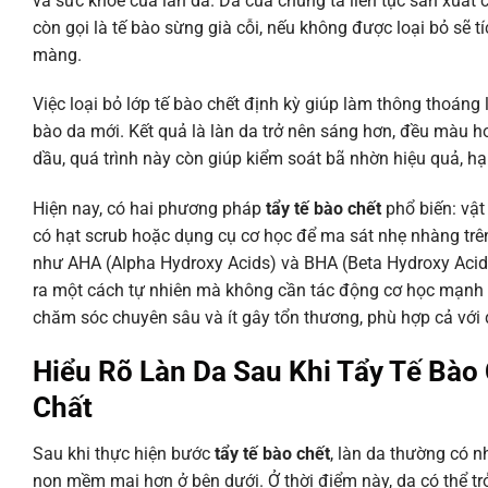
và sức khỏe của làn da. Da của chúng ta liên tục sản xuất 
còn gọi là tế bào sừng già cỗi, nếu không được loại bỏ sẽ tí
màng.
Việc loại bỏ lớp tế bào chết định kỳ giúp làm thông thoáng 
bào da mới. Kết quả là làn da trở nên sáng hơn, đều màu h
dầu, quá trình này còn giúp kiểm soát bã nhờn hiệu quả, h
Hiện nay, có hai phương pháp
tẩy tế bào chết
phổ biến: vật
có hạt scrub hoặc dụng cụ cơ học để ma sát nhẹ nhàng trê
như AHA (Alpha Hydroxy Acids) và BHA (Beta Hydroxy Acids
ra một cách tự nhiên mà không cần tác động cơ học mạnh
chăm sóc chuyên sâu và ít gây tổn thương, phù hợp cả với
Hiểu Rõ Làn Da Sau Khi Tẩy Tế Bào
Chất
Sau khi thực hiện bước
tẩy tế bào chết
, làn da thường có n
non mềm mại hơn ở bên dưới. Ở thời điểm này, da có thể tr