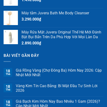
Máy tắm Juvera Bath Me Body Cleanser
3.290.000
₫
Máy Rửa Mặt Juvera Original Thế Hệ Mới Đánh
Bật Bụi Bẩn Trên Da Phù Hợp Với Mọi Làn Da
2.890.000
₫
BÀI VIẾT GẦN ĐÂY
Giá Rồng Vàng (Chợ Đông Ba) Hôm Nay 2026: Cập
18
Th6
Nhật Mới Nhất
Vàng Kim Tín Cao Bằng: Bí Mật Đầu Tư Sinh Lời
18
Th6
2026
Giá Bạch Kim Hôm Nay Bao Nhiêu 1 Gam (2026)?
18
Th6
Cập Nhật Mới Nhất