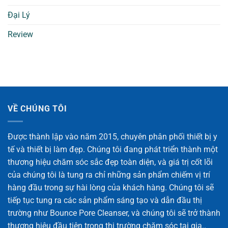
Đại Lý
Review
VỀ CHÚNG TÔI
Được thành lập vào năm 2015, chuyên phân phối thiết bị y
tế và thiết bị làm đẹp. Chúng tôi đang phát triển thành một
thương hiệu chăm sóc sắc đẹp toàn diện, và giá trị cốt lõi
của chúng tôi là tung ra chỉ những sản phẩm chiếm vị trí
hàng đầu trong sự hài lòng của khách hàng. Chúng tôi sẽ
tiếp tục tung ra các sản phẩm sáng tạo và dẫn đầu thị
trường như Bounce Pore Cleanser, và chúng tôi sẽ trở thành
thương hiệu đầu tiên trong thị trường chăm sóc tại gia..