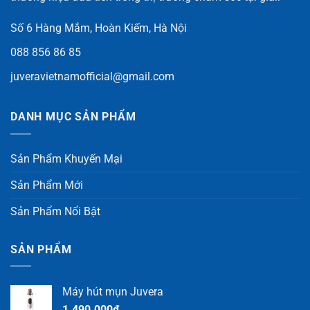
Số 6 Hàng Mắm, Hoàn Kiếm, Hà Nội
088 856 86 85
juveravietnamofficial@gmail.com
DANH MỤC SẢN PHẨM
Sản Phẩm Khuyến Mại
Sản Phẩm Mới
Sản Phẩm Nổi Bật
SẢN PHẨM
Máy hút mụn Juvera
1.490.000
₫