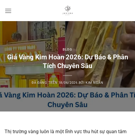
Chuyển
đến
nội
dung
BLOG
Giá Vàng Kim Hoàn 2026: Dự Báo & Phân
Tích Chuyên Sâu
ĐÃ ĐĂNG TRÊN
18/06/2026
BỞI
KIM NGÂN
Thị trường vàng luôn là một lĩnh vực thu hút sự quan tâm