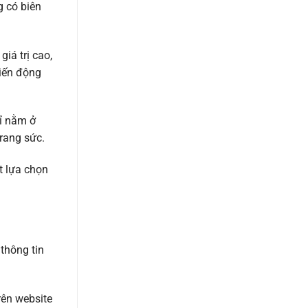
g có biên
iá trị cao,
biến động
ỉ nằm ở
rang sức.
t lựa chọn
thông tin
rên website