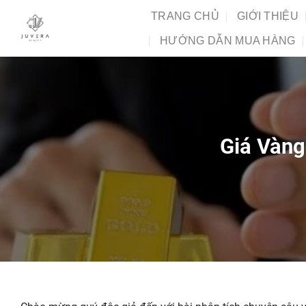
Chuyển
TRANG CHỦ
GIỚI THIỆU
đến
HƯỚNG DẪN MUA HÀNG
nội
dung
Giá Vàng