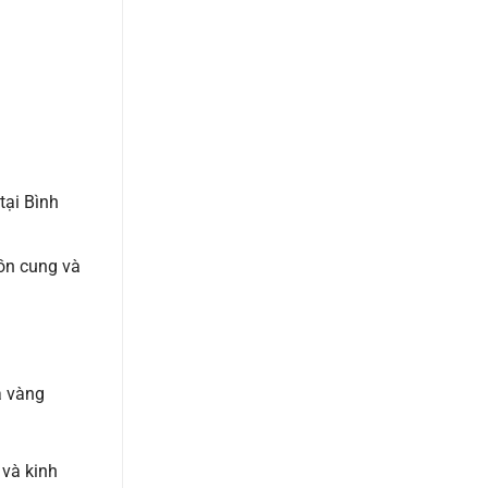
tại Bình
ồn cung và
à vàng
 và kinh