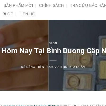
SẢN PHẨM MỚI
CHÍNH SÁCH
TRA CỨU BẢO HÀ
BLOG
LIÊN HỆ
BLOG
 Hôm Nay Tại Bình Dương Cập 
ĐÃ ĐĂNG TRÊN
18/06/2026
BỞI
KIM NGÂN