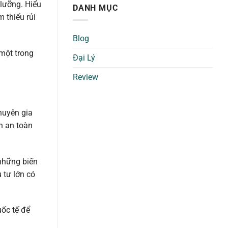
 lưỡng. Hiểu
DANH MỤC
 thiểu rủi
Blog
 một trong
Đại Lý
Review
huyên gia
ẩn an toàn
 những biến
 tư lớn có
uốc tế để