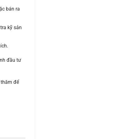
ặc bán ra
 tra kỹ sản
ích.
ịnh đầu tư
é thăm để