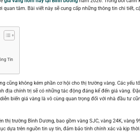
về
giá vàng hôm nay tại Bình Dương
năm 2026. Trong bối cảnh k
 quan tâm. Bài viết này sẽ cung cấp những thông tin chi tiết, c
ông Tin
 cũng không kém phần cơ hội cho thị trường vàng. Các yếu tố 
nh địa chính trị sẽ có những tác động đáng kể đến giá vàng. Đặc 
diễn biến giá vàng là vô cùng quan trọng đối với nhà đầu tư c
trên thị trường Bình Dương, bao gồm vàng SJC, vàng 24K, vàng 
ục dựa trên nguồn tin uy tín, đảm bảo tính chính xác và kịp thời