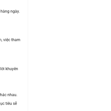
g hàng ngày.
h, việc tham
 lời khuyên
khác nhau.
ục tiêu sẽ