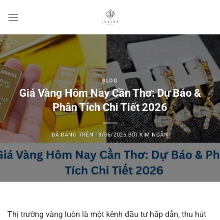
Chuyển
đến
nội
dung
BLOG
Giá Vàng Hôm Nay Cần Thơ: Dự Báo &
Phân Tích Chi Tiết 2026
ĐÃ ĐĂNG TRÊN
18/06/2026
BỞI
KIM NGÂN
Thị trường vàng luôn là một kênh đầu tư hấp dẫn, thu hút