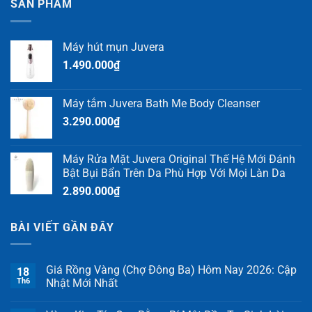
SẢN PHẨM
Máy hút mụn Juvera
1.490.000
₫
Máy tắm Juvera Bath Me Body Cleanser
3.290.000
₫
Máy Rửa Mặt Juvera Original Thế Hệ Mới Đánh
Bật Bụi Bẩn Trên Da Phù Hợp Với Mọi Làn Da
2.890.000
₫
BÀI VIẾT GẦN ĐÂY
Giá Rồng Vàng (Chợ Đông Ba) Hôm Nay 2026: Cập
18
Th6
Nhật Mới Nhất