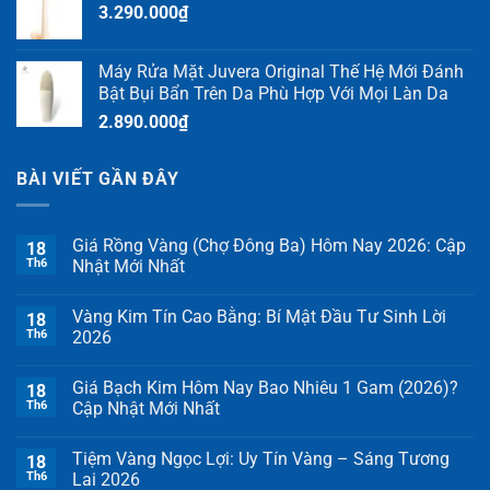
3.290.000
₫
Máy Rửa Mặt Juvera Original Thế Hệ Mới Đánh
Bật Bụi Bẩn Trên Da Phù Hợp Với Mọi Làn Da
2.890.000
₫
BÀI VIẾT GẦN ĐÂY
Giá Rồng Vàng (Chợ Đông Ba) Hôm Nay 2026: Cập
18
Th6
Nhật Mới Nhất
Vàng Kim Tín Cao Bằng: Bí Mật Đầu Tư Sinh Lời
18
Th6
2026
Giá Bạch Kim Hôm Nay Bao Nhiêu 1 Gam (2026)?
18
Th6
Cập Nhật Mới Nhất
Tiệm Vàng Ngọc Lợi: Uy Tín Vàng – Sáng Tương
18
Th6
Lai 2026