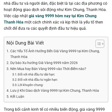
nhà đầu tư và người dân, đặc biệt là tại các địa phương có
hoạt động giao dịch sôi động như Kim Chung, Thanh Hóa.
Việc cập nhật
giá vàng 9999 hôm nay tại Kim Chung
Thanh Hóa
một cách chính xác và kịp thời là yếu tố then
chốt để đưa ra các quyết định đầu tư hiệu quả.
Nội Dung Bài Viết
Các Yếu Tố Ảnh Hưởng Đến Giá Vàng 9999 tại Kim Chung,
Thanh Hóa
Dự báo Xu hướng Giá Vàng 9999 năm 2026
Nên Mua hay Bán Vàng 9999 vào Thời điểm nào?
Đối với nhà đầu tư dài hạn:
Đối với nhà đầu tư ngắn hạn:
Lời khuyên chung:
Lưu ý Khi Giao dịch Vàng 9999 tại Kim Chung, Thanh Hóa
Kết Luận
Trong bối cảnh kinh tế có nhiều biến động, giá vàng 9999