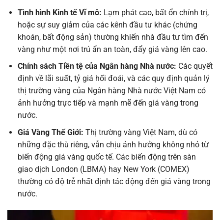
Tình hình Kinh tế Vĩ mô:
Lạm phát cao, bất ổn chính trị,
hoặc sự suy giảm của các kênh đầu tư khác (chứng
khoán, bất động sản) thường khiến nhà đầu tư tìm đến
vàng như một nơi trú ẩn an toàn, đẩy giá vàng lên cao.
Chính sách Tiền tệ của Ngân hàng Nhà nước:
Các quyết
định về lãi suất, tỷ giá hối đoái, và các quy định quản lý
thị trường vàng của Ngân hàng Nhà nước Việt Nam có
ảnh hưởng trực tiếp và mạnh mẽ đến giá vàng trong
nước.
Giá Vàng Thế Giới:
Thị trường vàng Việt Nam, dù có
những đặc thù riêng, vẫn chịu ảnh hưởng không nhỏ từ
biến động giá vàng quốc tế. Các biến động trên sàn
giao dịch London (LBMA) hay New York (COMEX)
thường có độ trễ nhất định tác động đến giá vàng trong
nước.