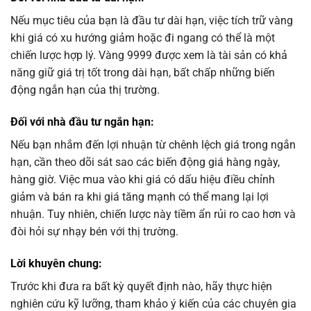
Nếu mục tiêu của bạn là đầu tư dài hạn, việc tích trữ vàng
khi giá có xu hướng giảm hoặc đi ngang có thể là một
chiến lược hợp lý. Vàng 9999 được xem là tài sản có khả
năng giữ giá trị tốt trong dài hạn, bất chấp những biến
động ngắn hạn của thị trường.
Đối với nhà đầu tư ngắn hạn:
Nếu bạn nhắm đến lợi nhuận từ chênh lệch giá trong ngắn
hạn, cần theo dõi sát sao các biến động giá hàng ngày,
hàng giờ. Việc mua vào khi giá có dấu hiệu điều chỉnh
giảm và bán ra khi giá tăng mạnh có thể mang lại lợi
nhuận. Tuy nhiên, chiến lược này tiềm ẩn rủi ro cao hơn và
đòi hỏi sự nhạy bén với thị trường.
Lời khuyên chung:
Trước khi đưa ra bất kỳ quyết định nào, hãy thực hiện
nghiên cứu kỹ lưỡng, tham khảo ý kiến của các chuyên gia