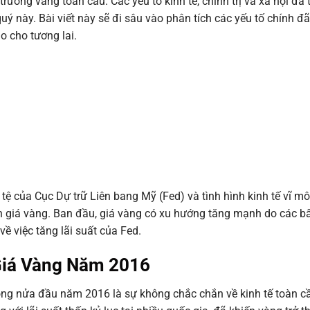
ường vàng toàn cầu. Các yếu tố kinh tế, chính trị và xã hội đã
ý này. Bài viết này sẽ đi sâu vào phân tích các yếu tố chính đã
o cho tương lai.
tệ của Cục Dự trữ Liên bang Mỹ (Fed) và tình hình kinh tế vĩ mô
n giá vàng. Ban đầu, giá vàng có xu hướng tăng mạnh do các bấ
về việc tăng lãi suất của Fed.
Giá Vàng Năm 2016
ong nửa đầu năm 2016 là sự không chắc chắn về kinh tế toàn cầ