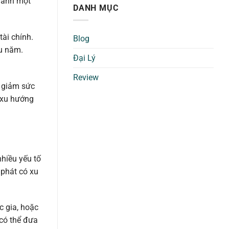
thành một
DANH MỤC
tài chính.
Blog
ều năm.
Đại Lý
Review
m giảm sức
ó xu hướng
nhiều yếu tố
 phát có xu
c gia, hoặc
 có thể đưa