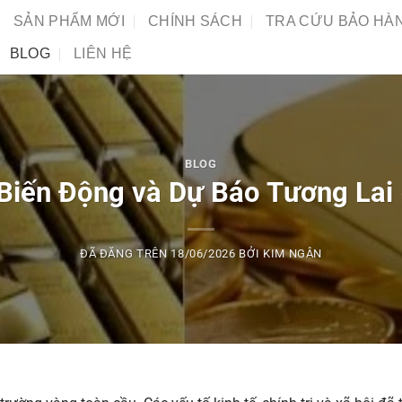
SẢN PHẨM MỚI
CHÍNH SÁCH
TRA CỨU BẢO HÀ
BLOG
LIÊN HỆ
BLOG
Biến Động và Dự Báo Tương Lai
ĐÃ ĐĂNG TRÊN
18/06/2026
BỞI
KIM NGÂN