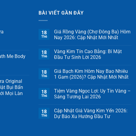
BÀI VIẾT GẦN ĐÂY
ra
Giá Rồng Vàng (Chợ Đông Ba) Hôm
18
Th6
Nay 2026: Cập Nhật Mới Nhất
Vàng Kim Tín Cao Bằng: Bí Mật
18
ath Me Body
Th6
Đầu Tư Sinh Lời 2026
Giá Bạch Kim Hôm Nay Bao Nhiêu
18
Th6
1 Gam (2026)? Cập Nhật Mới Nhất
a Original
ật Bụi Bẩn
Tiệm Vàng Ngọc Lợi: Uy Tín Vàng –
18
ới Mọi Làn
Th6
Sáng Tương Lai 2026
Cập Nhật Giá Vàng Kim Yến 2026:
18
Th6
Dự Báo Xu Hướng Đầu Tư