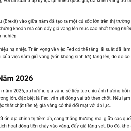
với lãi suất thấp kỷ lục tại nhiều quốc gia, đã khiến vàng trở 
(Brexit) vào giữa năm đã tạo ra một cú sốc lớn trên thị trường 
g chứng khoán mà còn đẩy giá vàng lên mức cao nhất trong nhi
n nghiệp.
iệu hạ nhiệt. Triển vọng về việc Fed có thể tăng lãi suất đã là
i của việc nắm giữ vàng (vốn không sinh lời) tăng lên, do đó c
 Năm 2026
đến năm 2026, xu hướng giá vàng sẽ tiếp tục chịu ảnh hưởng bởi 
ng lớn, đặc biệt là Fed, vẫn sẽ đóng vai trò then chốt. Nếu lạm
hắt chặt tiền tệ, giá vàng có thể đối mặt với áp lực.
ất ổn địa chính trị tiềm ẩn, căng thẳng thương mại giữa các quố
ích hoạt dòng tiền chảy vào vàng, đẩy giá tăng vọt. Do đó, khó