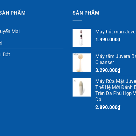
SẢN PHẨM
SẢN PHẨM
uyến Mại
Máy hút mụn Juve
1.490.000
₫
i
i Bật
Máy tắm Juvera B
Cleanser
3.290.000
₫
Máy Rửa Mặt Juver
Thế Hệ Mới Đánh B
Trên Da Phù Hợp V
Da
2.890.000
₫