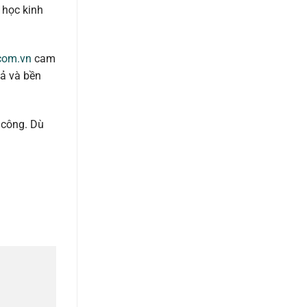
 học kinh
.com.vn
cam
uả và bền
h công. Dù