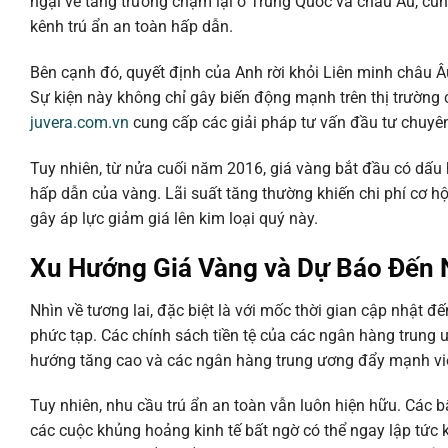
ngại về tăng trưởng chậm lại ở Trung Quốc và châu Âu, cùng 
kênh trú ẩn an toàn hấp dẫn.
Bên cạnh đó, quyết định của Anh rời khỏi Liên minh châu Âu 
Sự kiện này không chỉ gây biến động mạnh trên thị trườn
juvera.com.vn
cung cấp các giải pháp tư vấn đầu tư chuyê
Tuy nhiên, từ nửa cuối năm 2016, giá vàng bắt đầu có dấu h
hấp dẫn của vàng. Lãi suất tăng thường khiến chi phí cơ hộ
gây áp lực giảm giá lên kim loại quý này.
Xu Hướng Giá Vàng và Dự Báo Đến
Nhìn về tương lai, đặc biệt là với mốc thời gian cập nhật 
phức tạp. Các chính sách tiền tệ của các ngân hàng trung ươ
hướng tăng cao và các ngân hàng trung ương đẩy mạnh việc t
Tuy nhiên, nhu cầu trú ẩn an toàn vẫn luôn hiện hữu. Các b
các cuộc khủng hoảng kinh tế bất ngờ có thể ngay lập tức k