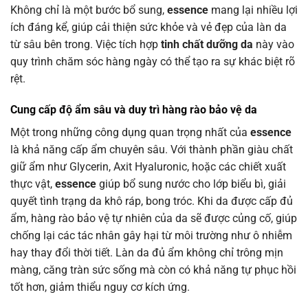
Không chỉ là một bước bổ sung,
essence
mang lại nhiều lợi
ích đáng kể, giúp cải thiện sức khỏe và vẻ đẹp của làn da
từ sâu bên trong. Việc tích hợp
tinh chất dưỡng da
này vào
quy trình chăm sóc hàng ngày có thể tạo ra sự khác biệt rõ
rệt.
Cung cấp độ ẩm sâu và duy trì hàng rào bảo vệ da
Một trong những công dụng quan trọng nhất của
essence
là khả năng cấp ẩm chuyên sâu. Với thành phần giàu chất
giữ ẩm như Glycerin, Axit Hyaluronic, hoặc các chiết xuất
thực vật,
essence
giúp bổ sung nước cho lớp biểu bì, giải
quyết tình trạng da khô ráp, bong tróc. Khi da được cấp đủ
ẩm, hàng rào bảo vệ tự nhiên của da sẽ được củng cố, giúp
chống lại các tác nhân gây hại từ môi trường như ô nhiễm
hay thay đổi thời tiết. Làn da đủ ẩm không chỉ trông mịn
màng, căng tràn sức sống mà còn có khả năng tự phục hồi
tốt hơn, giảm thiểu nguy cơ kích ứng.