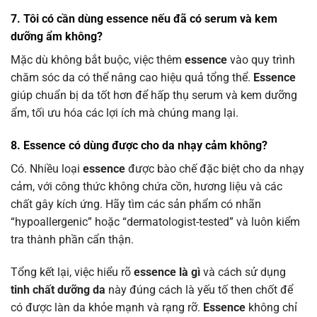
7. Tôi có cần dùng essence nếu đã có serum và kem
dưỡng ẩm không?
Mặc dù không bắt buộc, việc thêm
essence
vào quy trình
chăm sóc da có thể nâng cao hiệu quả tổng thể.
Essence
giúp chuẩn bị da tốt hơn để hấp thụ serum và kem dưỡng
ẩm, tối ưu hóa các lợi ích mà chúng mang lại.
8. Essence có dùng được cho da nhạy cảm không?
Có. Nhiều loại
essence
được bào chế đặc biệt cho da nhạy
cảm, với công thức không chứa cồn, hương liệu và các
chất gây kích ứng. Hãy tìm các sản phẩm có nhãn
“hypoallergenic” hoặc “dermatologist-tested” và luôn kiểm
tra thành phần cẩn thận.
Tổng kết lại, việc hiểu rõ
essence là gì
và cách sử dụng
tinh chất dưỡng da
này đúng cách là yếu tố then chốt để
có được làn da khỏe mạnh và rạng rỡ.
Essence
không chỉ