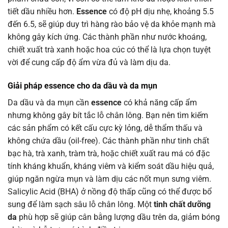
tiết dầu nhiều hơn.
Essence
có độ pH dịu nhẹ, khoảng 5.5
đến 6.5, sẽ giúp duy trì hàng rào bảo vệ da khỏe mạnh mà
không gây kích ứng. Các thành phần như nước khoáng,
chiết xuất trà xanh hoặc hoa cúc có thể là lựa chọn tuyệt
vời để cung cấp độ ẩm vừa đủ và làm dịu da.
Giải pháp essence cho da dầu và da mụn
Da dầu và da mụn cần
essence
có khả năng cấp ẩm
nhưng không gây bít tắc lỗ chân lông. Bạn nên tìm kiếm
các sản phẩm có kết cấu cực kỳ lỏng, dễ thẩm thấu và
không chứa dầu (oil-free). Các thành phần như tinh chất
bạc hà, trà xanh, tràm trà, hoặc chiết xuất rau má có đặc
tính kháng khuẩn, kháng viêm và kiểm soát dầu hiệu quả,
giúp ngăn ngừa mụn và làm dịu các nốt mụn sưng viêm.
Salicylic Acid (BHA) ở nồng độ thấp cũng có thể được bổ
sung để làm sạch sâu lỗ chân lông. Một
tinh chất dưỡng
da
phù hợp sẽ giúp cân bằng lượng dầu trên da, giảm bóng