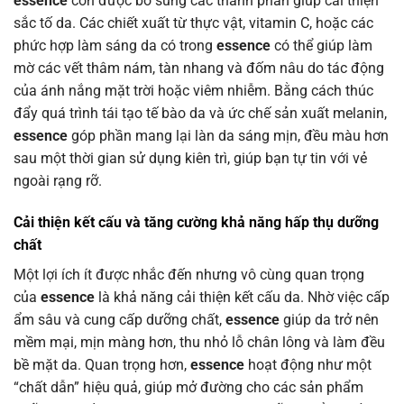
essence
còn được bổ sung các thành phần giúp cải thiện
sắc tố da. Các chiết xuất từ thực vật, vitamin C, hoặc các
phức hợp làm sáng da có trong
essence
có thể giúp làm
mờ các vết thâm nám, tàn nhang và đốm nâu do tác động
của ánh nắng mặt trời hoặc viêm nhiễm. Bằng cách thúc
đẩy quá trình tái tạo tế bào da và ức chế sản xuất melanin,
essence
góp phần mang lại làn da sáng mịn, đều màu hơn
sau một thời gian sử dụng kiên trì, giúp bạn tự tin với vẻ
ngoài rạng rỡ.
Cải thiện kết cấu và tăng cường khả năng hấp thụ dưỡng
chất
Một lợi ích ít được nhắc đến nhưng vô cùng quan trọng
của
essence
là khả năng cải thiện kết cấu da. Nhờ việc cấp
ẩm sâu và cung cấp dưỡng chất,
essence
giúp da trở nên
mềm mại, mịn màng hơn, thu nhỏ lỗ chân lông và làm đều
bề mặt da. Quan trọng hơn,
essence
hoạt động như một
“chất dẫn” hiệu quả, giúp mở đường cho các sản phẩm