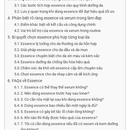
Các bước tích hợp essence vào quy trình dưỡng da
Lưu ý quan trọng khi dùng essence để đạt hiệu quả tối ưu
Phân biệt rõ ràng essence và serum trong làm đẹp
Điểm khác biệt về kết cấu và công dụng chính
Vai trò bổ trợ của essence và serum trong routine
Bí quyết chọn essence phù hợp từng loại da
Essence lý tưởng cho da thường và da hỗn hợp
Giải pháp essence cho da dầu và da mụn
Essence chuyên biệt cho da xỉn màu và kém sắc
Essence dưỡng da chống lão hóa hiệu quả
Chăm sóc da khô với essence cấp ẩm chuyên sâu
Chọn essence cho da nhạy cảm và dễ kích ứng
FAQs về Essence
1. Essence có thể thay thế serum không?
2. Nên dùng essence trước hay sau toner?
3. Có cần rửa mặt lại sau khi dùng essence không?
4. Dùng essence bao nhiêu lần một ngày là đủ?
5. Essence có gây bít tắc lỗ chân lông không?
6. Khi nào thì thấy được hiệu quả của essence?
7. Tôi có cần dùng essence nếu đã có serum và kem dưỡng
ẩm không?