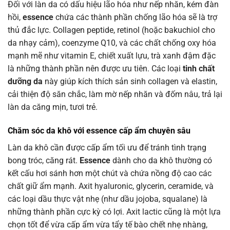
Đối với làn da có dấu hiệu lão hóa như nếp nhăn, kém đàn
hồi,
essence
chứa các thành phần chống lão hóa sẽ là trợ
thủ đắc lực. Collagen peptide, retinol (hoặc bakuchiol cho
da nhạy cảm), coenzyme Q10, và các chất chống oxy hóa
mạnh mẽ như vitamin E, chiết xuất lựu, trà xanh đậm đặc
là những thành phần nên được ưu tiên. Các loại
tinh chất
dưỡng da
này giúp kích thích sản sinh collagen và elastin,
cải thiện độ săn chắc, làm mờ nếp nhăn và đốm nâu, trả lại
làn da căng mịn, tươi trẻ.
Chăm sóc da khô với essence cấp ẩm chuyên sâu
Làn da khô cần được cấp ẩm tối ưu để tránh tình trạng
bong tróc, căng rát.
Essence
dành cho da khô thường có
kết cấu hơi sánh hơn một chút và chứa nồng độ cao các
chất giữ ẩm mạnh. Axit hyaluronic, glycerin, ceramide, và
các loại dầu thực vật nhẹ (như dầu jojoba, squalane) là
những thành phần cực kỳ có lợi. Axit lactic cũng là một lựa
chọn tốt để vừa cấp ẩm vừa tẩy tế bào chết nhẹ nhàng,