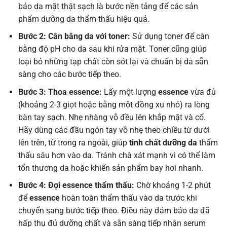
bảo da mặt thật sạch là bước nền tảng để các sản
phẩm dưỡng da thẩm thấu hiệu quả.
Bước 2: Cân bằng da với toner:
Sử dụng toner để cân
bằng độ pH cho da sau khi rửa mặt. Toner cũng giúp
loại bỏ những tạp chất còn sót lại và chuẩn bị da sẵn
sàng cho các bước tiếp theo.
Bước 3: Thoa essence:
Lấy một lượng
essence
vừa đủ
(khoảng 2-3 giọt hoặc bằng một đồng xu nhỏ) ra lòng
bàn tay sạch. Nhẹ nhàng vỗ đều lên khắp mặt và cổ.
Hãy dùng các đầu ngón tay vỗ nhẹ theo chiều từ dưới
lên trên, từ trong ra ngoài, giúp
tinh chất dưỡng da
thẩm
thấu sâu hơn vào da. Tránh chà xát mạnh vì có thể làm
tổn thương da hoặc khiến sản phẩm bay hơi nhanh.
Bước 4: Đợi essence thẩm thấu:
Chờ khoảng 1-2 phút
để
essence
hoàn toàn thẩm thấu vào da trước khi
chuyển sang bước tiếp theo. Điều này đảm bảo da đã
hấp thụ đủ dưỡng chất và sẵn sàng tiếp nhận serum