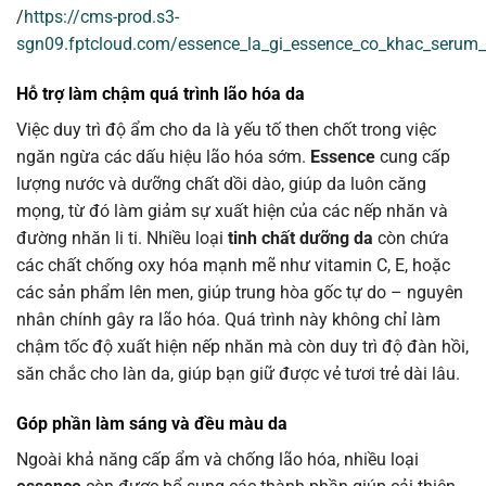
/
https://cms-prod.s3-
sgn09.fptcloud.com/essence_la_gi_essence_co_khac_serum
Hỗ trợ làm chậm quá trình lão hóa da
Việc duy trì độ ẩm cho da là yếu tố then chốt trong việc
ngăn ngừa các dấu hiệu lão hóa sớm.
Essence
cung cấp
lượng nước và dưỡng chất dồi dào, giúp da luôn căng
mọng, từ đó làm giảm sự xuất hiện của các nếp nhăn và
đường nhăn li ti. Nhiều loại
tinh chất dưỡng da
còn chứa
các chất chống oxy hóa mạnh mẽ như vitamin C, E, hoặc
các sản phẩm lên men, giúp trung hòa gốc tự do – nguyên
nhân chính gây ra lão hóa. Quá trình này không chỉ làm
chậm tốc độ xuất hiện nếp nhăn mà còn duy trì độ đàn hồi,
săn chắc cho làn da, giúp bạn giữ được vẻ tươi trẻ dài lâu.
Góp phần làm sáng và đều màu da
Ngoài khả năng cấp ẩm và chống lão hóa, nhiều loại