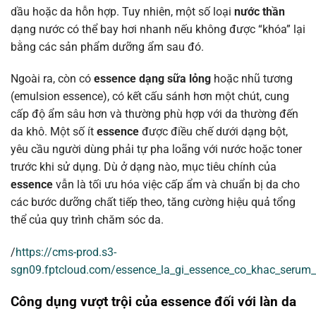
dầu hoặc da hỗn hợp. Tuy nhiên, một số loại
nước thần
dạng nước có thể bay hơi nhanh nếu không được “khóa” lại
bằng các sản phẩm dưỡng ẩm sau đó.
Ngoài ra, còn có
essence dạng sữa lỏng
hoặc nhũ tương
(emulsion essence), có kết cấu sánh hơn một chút, cung
cấp độ ẩm sâu hơn và thường phù hợp với da thường đến
da khô. Một số ít
essence
được điều chế dưới dạng bột,
yêu cầu người dùng phải tự pha loãng với nước hoặc toner
trước khi sử dụng. Dù ở dạng nào, mục tiêu chính của
essence
vẫn là tối ưu hóa việc cấp ẩm và chuẩn bị da cho
các bước dưỡng chất tiếp theo, tăng cường hiệu quả tổng
thể của quy trình chăm sóc da.
/
https://cms-prod.s3-
sgn09.fptcloud.com/essence_la_gi_essence_co_khac_serum
Công dụng vượt trội của essence đối với làn da