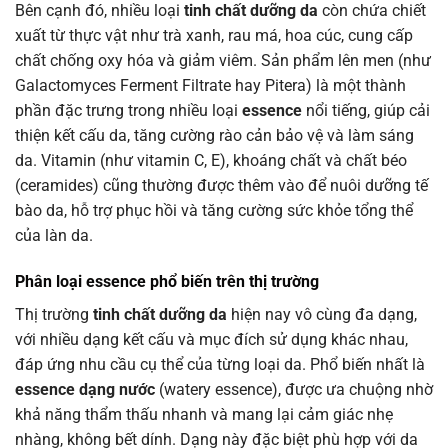
Bên cạnh đó, nhiều loại
tinh chất dưỡng da
còn chứa chiết
xuất từ thực vật như trà xanh, rau má, hoa cúc, cung cấp
chất chống oxy hóa và giảm viêm. Sản phẩm lên men (như
Galactomyces Ferment Filtrate hay Pitera) là một thành
phần đặc trưng trong nhiều loại
essence
nổi tiếng, giúp cải
thiện kết cấu da, tăng cường rào cản bảo vệ và làm sáng
da. Vitamin (như vitamin C, E), khoáng chất và chất béo
(ceramides) cũng thường được thêm vào để nuôi dưỡng tế
bào da, hỗ trợ phục hồi và tăng cường sức khỏe tổng thể
của làn da.
Phân loại essence phổ biến trên thị trường
Thị trường
tinh chất dưỡng da
hiện nay vô cùng đa dạng,
với nhiều dạng kết cấu và mục đích sử dụng khác nhau,
đáp ứng nhu cầu cụ thể của từng loại da. Phổ biến nhất là
essence dạng nước
(watery essence), được ưa chuộng nhờ
khả năng thẩm thấu nhanh và mang lại cảm giác nhẹ
nhàng, không bết dính. Dạng này đặc biệt phù hợp với da