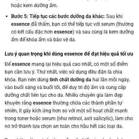
hoặc kem dưỡng ẩm.
Bước 5: Tiếp tục các bước dưỡng da khác:
Sau khi
essence
đã thấm, bạn có thể tiếp tục với serum (thường
có kết cấu đặc hơn
essence
) và sau cùng là kem dưỡng
ẩm để khóa ẩm và bảo vệ da.
Lưu ý quan trọng khi dùng essence để đạt hiệu quả tối ưu
Để
essence
mang lại hiệu quả cao nhất, có một số điểm
bạn cần lưu ý. Thứ nhất, việc sử dụng đều đặn là chìa
khóa. Bạn nên dùng
tinh chất dưỡng da
hai lần mỗi ngày,
vào buổi sáng và buổi tối, để duy trì độ ẩm và cung cấp
dưỡng chất liên tục cho da. Nhiều chuyên gia làm đẹp
khuyên rằng
essence
thường chứa các thành phần tự
nhiên, ít gây kích ứng hơn so với một số hoạt chất mạnh
trong toner hoặc serum (như retinol, axit salicylic), làm cho
nó trở thành lựa chọn an toàn cho hầu hết các loại da.