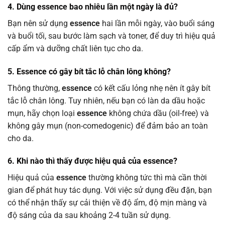
4. Dùng essence bao nhiêu lần một ngày là đủ?
Bạn nên sử dụng
essence
hai lần mỗi ngày, vào buổi sáng
và buổi tối, sau bước làm sạch và toner, để duy trì hiệu quả
cấp ẩm và dưỡng chất liên tục cho da.
5. Essence có gây bít tắc lỗ chân lông không?
Thông thường,
essence
có kết cấu lỏng nhẹ nên ít gây bít
tắc lỗ chân lông. Tuy nhiên, nếu bạn có làn da dầu hoặc
mụn, hãy chọn loại
essence
không chứa dầu (oil-free) và
không gây mụn (non-comedogenic) để đảm bảo an toàn
cho da.
6. Khi nào thì thấy được hiệu quả của essence?
Hiệu quả của
essence
thường không tức thì mà cần thời
gian để phát huy tác dụng. Với việc sử dụng đều đặn, bạn
có thể nhận thấy sự cải thiện về độ ẩm, độ mịn màng và
độ sáng của da sau khoảng 2-4 tuần sử dụng.