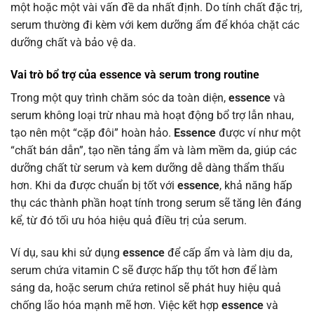
một hoặc một vài vấn đề da nhất định. Do tính chất đặc trị,
serum thường đi kèm với kem dưỡng ẩm để khóa chặt các
dưỡng chất và bảo vệ da.
Vai trò bổ trợ của essence và serum trong routine
Trong một quy trình chăm sóc da toàn diện,
essence
và
serum không loại trừ nhau mà hoạt động bổ trợ lẫn nhau,
tạo nên một “cặp đôi” hoàn hảo.
Essence
được ví như một
“chất bán dẫn”, tạo nền tảng ẩm và làm mềm da, giúp các
dưỡng chất từ serum và kem dưỡng dễ dàng thẩm thấu
hơn. Khi da được chuẩn bị tốt với
essence
, khả năng hấp
thụ các thành phần hoạt tính trong serum sẽ tăng lên đáng
kể, từ đó tối ưu hóa hiệu quả điều trị của serum.
Ví dụ, sau khi sử dụng
essence
để cấp ẩm và làm dịu da,
serum chứa vitamin C sẽ được hấp thụ tốt hơn để làm
sáng da, hoặc serum chứa retinol sẽ phát huy hiệu quả
chống lão hóa mạnh mẽ hơn. Việc kết hợp
essence
và