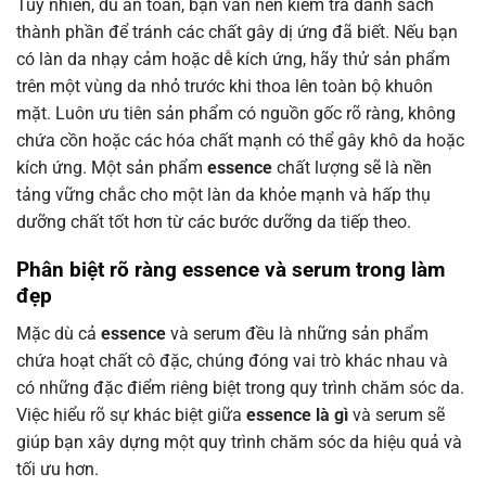
Tuy nhiên, dù an toàn, bạn vẫn nên kiểm tra danh sách
thành phần để tránh các chất gây dị ứng đã biết. Nếu bạn
có làn da nhạy cảm hoặc dễ kích ứng, hãy thử sản phẩm
trên một vùng da nhỏ trước khi thoa lên toàn bộ khuôn
mặt. Luôn ưu tiên sản phẩm có nguồn gốc rõ ràng, không
chứa cồn hoặc các hóa chất mạnh có thể gây khô da hoặc
kích ứng. Một sản phẩm
essence
chất lượng sẽ là nền
tảng vững chắc cho một làn da khỏe mạnh và hấp thụ
dưỡng chất tốt hơn từ các bước dưỡng da tiếp theo.
Phân biệt rõ ràng essence và serum trong làm
đẹp
Mặc dù cả
essence
và serum đều là những sản phẩm
chứa hoạt chất cô đặc, chúng đóng vai trò khác nhau và
có những đặc điểm riêng biệt trong quy trình chăm sóc da.
Việc hiểu rõ sự khác biệt giữa
essence là gì
và serum sẽ
giúp bạn xây dựng một quy trình chăm sóc da hiệu quả và
tối ưu hơn.