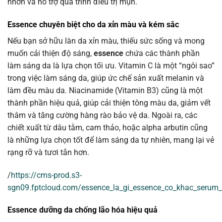
nhờn và hỗ trợ quá trình điều trị mụn.
Essence chuyên biệt cho da xỉn màu và kém sắc
Nếu bạn sở hữu làn da xỉn màu, thiếu sức sống và mong
muốn cải thiện độ sáng,
essence
chứa các thành phần
làm sáng da là lựa chọn tối ưu. Vitamin C là một “ngôi sao”
trong việc làm sáng da, giúp ức chế sản xuất melanin và
làm đều màu da. Niacinamide (Vitamin B3) cũng là một
thành phần hiệu quả, giúp cải thiện tông màu da, giảm vết
thâm và tăng cường hàng rào bảo vệ da. Ngoài ra, các
chiết xuất từ dâu tằm, cam thảo, hoặc alpha arbutin cũng
là những lựa chọn tốt để làm sáng da tự nhiên, mang lại vẻ
rạng rỡ và tươi tắn hơn.
/
https://cms-prod.s3-
sgn09.fptcloud.com/essence_la_gi_essence_co_khac_serum
Essence dưỡng da chống lão hóa hiệu quả