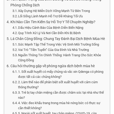
Phòng Chống Dịch
Xây Dựng Hệ Miễn Dịch Vững Mạnh Từ Bên Trong
Lối Sống Lành Mạnh Hỗ Trợ Đề Kháng Tối Ưu
Khi Nào Cần Tìm Kiếm Sự Hỗ Trợ Y Tế Chuyên Nghiệp?
Dấu Hiệu Cảnh Báo Của Bệnh Diễn Biến Nặng
Quy Trình Xử Lý Và Nơi Cần Đến Khi Bị Bệnh
Lá Chắn Cộng Đồng: Chung Tay Đánh Bại Dịch Bệnh Mùa Hè
Sức Mạnh Tập Thể Trong Việc Vệ Sinh Môi Trường Sống
Vai Trò “Tiền Tuyến” Của Gia Đình Và Nhà Trường
Nguồn Thông Tin Chính Thống: Hành Trang Cho Sức Khỏe
Cộng Đồng
Câu hỏi thường gặp về phòng ngừa dịch bệnh mùa hè
1. Sốt xuất huyết có mấy chủng và vắc xin Qdenga có phòng
được tất cả các chủng không?
2. Làm thế nào để phân biệt sốt xuất huyết với cảm cúm
thông thường?
3. Trẻ bị tay chân miệng cần được chăm sóc tại nhà như thế
nào?
4. Việc đeo khẩu trang trong mùa hè nóng bức có thực sự
cần thiết không?
5. Ngoài sốt xuất huyết, tay chân miệng, COVID-19, còn