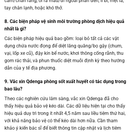
cam/chân răng, ói ra máu/đi ngoài phân đen, li bì, mệt lả,
tay chân lạnh, hoặc khó thở.
8. Các biện pháp vệ sinh môi trường phòng dịch hiệu quả
nhất là gì?
Các biện pháp hiệu quả bao gồm: loại bỏ tất cả các vật
dụng chứa nước đọng để diệt lăng quăng/bọ gậy (chum,
vại, lốp xe cũ), đậy kín bể nước, khơi thông cống rãnh, thu
gom rác thải, và phun thuốc diệt muỗi định kỳ theo hướng
dẫn của y tế địa phương.
9. Vắc xin Qdenga phòng sốt xuất huyết có tác dụng trong
bao lâu?
Theo các nghiên cứu lâm sàng, vắc xin Qdenga đã cho
thấy hiệu quả bảo vệ kéo dài. Các dữ liệu hiện tại cho thấy
hiệu quả duy trì trong ít nhất 4,5 năm sau liều tiêm thứ hai,
với khả năng bảo vệ có thể kéo dài hơn nữa. Cần tham
khảo ý kiến bác sĩ để biết thông tin cập nhật và lịch tiêm