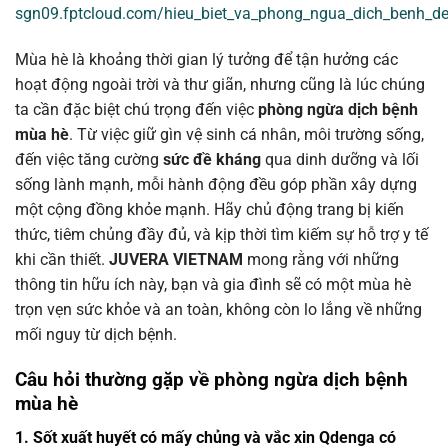
sgn09.fptcloud.com/hieu_biet_va_phong_ngua_dich_benh_d
Mùa hè là khoảng thời gian lý tưởng để tận hưởng các
hoạt động ngoài trời và thư giãn, nhưng cũng là lúc chúng
ta cần đặc biệt chú trọng đến việc
phòng ngừa dịch bệnh
mùa hè
. Từ việc giữ gìn vệ sinh cá nhân, môi trường sống,
đến việc tăng cường
sức đề kháng
qua dinh dưỡng và lối
sống lành mạnh, mỗi hành động đều góp phần xây dựng
một cộng đồng khỏe mạnh. Hãy chủ động trang bị kiến
thức, tiêm chủng đầy đủ, và kịp thời tìm kiếm sự hỗ trợ y tế
khi cần thiết.
JUVERA VIETNAM
mong rằng với những
thông tin hữu ích này, bạn và gia đình sẽ có một mùa hè
trọn vẹn sức khỏe và an toàn, không còn lo lắng về những
mối nguy từ dịch bệnh.
Câu hỏi thường gặp về phòng ngừa dịch bệnh
mùa hè
1. Sốt xuất huyết có mấy chủng và vắc xin Qdenga có