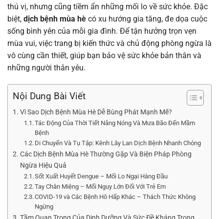
thú vị, nhưng cũng tiềm ẩn những mối lo về sức khỏe. Đặc
biệt,
dịch bệnh mùa hè
có xu hướng gia tăng, đe dọa cuộc
sống bình yên của mỗi gia đình. Để tận hưởng trọn vẹn
mùa vui, việc trang bị kiến thức và chủ động phòng ngừa là
vô cùng cần thiết, giúp bạn bảo vệ sức khỏe bản thân và
những người thân yêu.
Nội Dung Bài Viết
Vì Sao Dịch Bệnh Mùa Hè Dễ Bùng Phát Mạnh Mẽ?
Tác Động Của Thời Tiết Nắng Nóng Và Mưa Bão Đến Mầm
Bệnh
Di Chuyển Và Tụ Tập: Kênh Lây Lan Dịch Bệnh Nhanh Chóng
Các Dịch Bệnh Mùa Hè Thường Gặp Và Biện Pháp Phòng
Ngừa Hiệu Quả
Sốt Xuất Huyết Dengue – Mối Lo Ngại Hàng Đầu
Tay Chân Miệng – Mối Nguy Lớn Đối Với Trẻ Em
COVID-19 và Các Bệnh Hô Hấp Khác – Thách Thức Không
Ngừng
Tầm Quan Trọng Của Dinh Dưỡng Và Sức Đề Kháng Trong