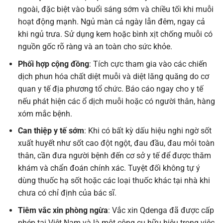
ngoài, đặc biệt vào buổi sáng sớm và chiều tối khi muỗi
hoạt động mạnh. Ngủ màn cả ngày lẫn đêm, ngay cả
khi ngủ trưa. Sử dụng kem hoặc bình xịt chống muỗi có
nguồn gốc rõ ràng và an toàn cho sức khỏe.
Phối hợp cộng đồng
: Tích cực tham gia vào các chiến
dịch phun hóa chất diệt muỗi và diệt lăng quăng do cơ
quan y tế địa phương tổ chức. Báo cáo ngay cho y tế
nếu phát hiện các ổ dịch muỗi hoặc có người thân, hàng
xóm mắc bệnh.
Can thiệp y tế sớm
: Khi có bất kỳ dấu hiệu nghi ngờ sốt
xuất huyết như sốt cao đột ngột, đau đầu, đau mỏi toàn
thân, cần đưa người bệnh đến cơ sở y tế để được thăm
khám và chẩn đoán chính xác. Tuyệt đối không tự ý
dùng thuốc hạ sốt hoặc các loại thuốc khác tại nhà khi
chưa có chỉ định của bác sĩ.
Tiêm vắc xin phòng ngừa
: Vắc xin Qdenga đã được cấp
phép tại Việt Nam và là một công cụ hữu hiệu trong việc