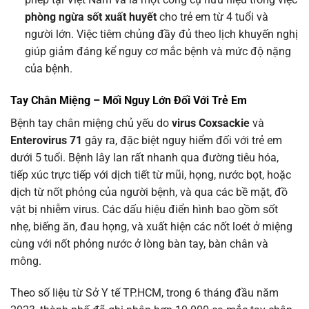
phòng ngừa sốt xuất huyết
cho trẻ em từ 4 tuổi và
người lớn. Việc tiêm chủng đầy đủ theo lịch khuyến nghị
giúp giảm đáng kể nguy cơ mắc bệnh và mức độ nặng
của bệnh.
Tay Chân Miệng – Mối Nguy Lớn Đối Với Trẻ Em
Bệnh tay chân miệng chủ yếu do
virus Coxsackie
và
Enterovirus 71
gây ra, đặc biệt nguy hiểm đối với trẻ em
dưới 5 tuổi. Bệnh lây lan rất nhanh qua đường tiêu hóa,
tiếp xúc trực tiếp với dịch tiết từ mũi, họng, nước bọt, hoặc
dịch từ nốt phỏng của người bệnh, và qua các bề mặt, đồ
vật bị nhiễm virus. Các dấu hiệu điển hình bao gồm sốt
nhẹ, biếng ăn, đau họng, và xuất hiện các nốt loét ở miệng
cùng với nốt phỏng nước ở lòng bàn tay, bàn chân và
mông.
Theo số liệu từ Sở Y tế TP.HCM, trong 6 tháng đầu năm