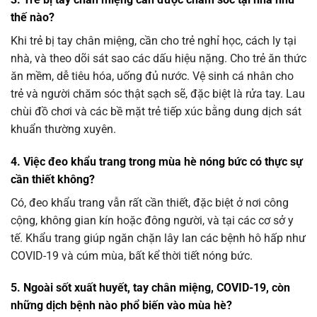
thế nào?
Khi trẻ bị tay chân miệng, cần cho trẻ nghỉ học, cách ly tại
nhà, và theo dõi sát sao các dấu hiệu nặng. Cho trẻ ăn thức
ăn mềm, dễ tiêu hóa, uống đủ nước. Vệ sinh cá nhân cho
trẻ và người chăm sóc thật sạch sẽ, đặc biệt là rửa tay. Lau
chùi đồ chơi và các bề mặt trẻ tiếp xúc bằng dung dịch sát
khuẩn thường xuyên.
4. Việc đeo khẩu trang trong mùa hè nóng bức có thực sự
cần thiết không?
Có, đeo khẩu trang vẫn rất cần thiết, đặc biệt ở nơi công
cộng, không gian kín hoặc đông người, và tại các cơ sở y
tế. Khẩu trang giúp ngăn chặn lây lan các bệnh hô hấp như
COVID-19 và cúm mùa, bất kể thời tiết nóng bức.
5. Ngoài sốt xuất huyết, tay chân miệng, COVID-19, còn
những dịch bệnh nào phổ biến vào mùa hè?