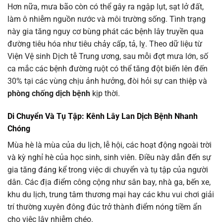
Hơn nữa, mưa bão còn có thể gây ra ngập lụt, sạt lở đất,
làm ô nhiễm nguồn nước và môi trường sống. Tình trạng
này gia tăng nguy cơ bùng phát các bệnh lây truyền qua
đường tiêu hóa như tiêu chảy cấp, tả, lỵ. Theo dữ liệu từ
Viện Vệ sinh Dịch tễ Trung ương, sau mỗi đợt mưa lớn, số
ca mắc các bệnh đường ruột có thể tăng đột biến lên đến
30% tại các vùng chịu ảnh hưởng, đòi hỏi sự can thiệp và
phòng chống dịch bệnh
kịp thời.
Di Chuyển Và Tụ Tập: Kênh Lây Lan Dịch Bệnh Nhanh
Chóng
Mùa hè là mùa của du lịch, lễ hội, các hoạt động ngoài trời
và kỳ nghỉ hè của học sinh, sinh viên. Điều này dẫn đến sự
gia tăng đáng kể trong việc di chuyển và tụ tập của người
dân. Các địa điểm công cộng như sân bay, nhà ga, bến xe,
khu du lịch, trung tâm thương mại hay các khu vui chơi giải
trí thường xuyên đông đúc trở thành điểm nóng tiềm ẩn
cho việc lây nhiễm chéo.