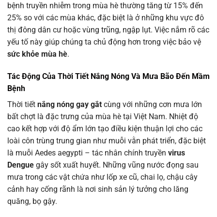
bệnh truyền nhiễm trong mùa hè thường tăng từ 15% đến
25% so với các mùa khác, đặc biệt là ở những khu vực đô
thị đông dân cư hoặc vùng trũng, ngập lụt. Việc nắm rõ các
yếu tố này giúp chúng ta chủ động hơn trong việc bảo vệ
sức khỏe mùa hè
.
Tác Động Của Thời Tiết Nắng Nóng Và Mưa Bão Đến Mầm
Bệnh
Thời tiết
nắng nóng gay gắt
cùng với những cơn mưa lớn
bất chợt là đặc trưng của mùa hè tại Việt Nam. Nhiệt độ
cao kết hợp với độ ẩm lớn tạo điều kiện thuận lợi cho các
loài côn trùng trung gian như muỗi vằn phát triển, đặc biệt
là muỗi Aedes aegypti – tác nhân chính truyền
virus
Dengue
gây sốt xuất huyết. Những vũng nước đọng sau
mưa trong các vật chứa như lốp xe cũ, chai lọ, chậu cây
cảnh hay cống rãnh là nơi sinh sản lý tưởng cho lăng
quăng, bọ gậy.