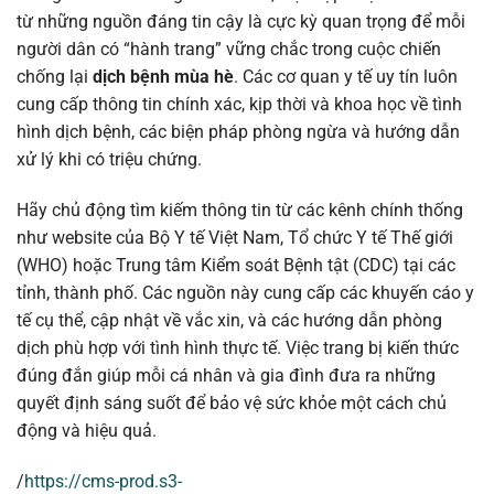
từ những nguồn đáng tin cậy là cực kỳ quan trọng để mỗi
người dân có “hành trang” vững chắc trong cuộc chiến
chống lại
dịch bệnh mùa hè
. Các cơ quan y tế uy tín luôn
cung cấp thông tin chính xác, kịp thời và khoa học về tình
hình dịch bệnh, các biện pháp phòng ngừa và hướng dẫn
xử lý khi có triệu chứng.
Hãy chủ động tìm kiếm thông tin từ các kênh chính thống
như website của Bộ Y tế Việt Nam, Tổ chức Y tế Thế giới
(WHO) hoặc Trung tâm Kiểm soát Bệnh tật (CDC) tại các
tỉnh, thành phố. Các nguồn này cung cấp các khuyến cáo y
tế cụ thể, cập nhật về vắc xin, và các hướng dẫn phòng
dịch phù hợp với tình hình thực tế. Việc trang bị kiến thức
đúng đắn giúp mỗi cá nhân và gia đình đưa ra những
quyết định sáng suốt để bảo vệ sức khỏe một cách chủ
động và hiệu quả.
/
https://cms-prod.s3-