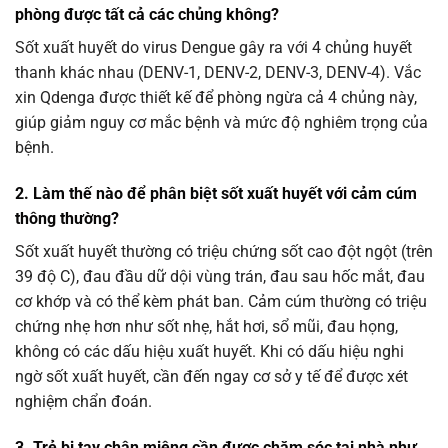
phòng được tất cả các chủng không?
Sốt xuất huyết do virus Dengue gây ra với 4 chủng huyết
thanh khác nhau (DENV-1, DENV-2, DENV-3, DENV-4). Vắc
xin Qdenga được thiết kế để phòng ngừa cả 4 chủng này,
giúp giảm nguy cơ mắc bệnh và mức độ nghiêm trọng của
bệnh.
2. Làm thế nào để phân biệt sốt xuất huyết với cảm cúm
thông thường?
Sốt xuất huyết thường có triệu chứng sốt cao đột ngột (trên
39 độ C), đau đầu dữ dội vùng trán, đau sau hốc mắt, đau
cơ khớp và có thể kèm phát ban. Cảm cúm thường có triệu
chứng nhẹ hơn như sốt nhẹ, hắt hơi, sổ mũi, đau họng,
không có các dấu hiệu xuất huyết. Khi có dấu hiệu nghi
ngờ sốt xuất huyết, cần đến ngay cơ sở y tế để được xét
nghiệm chẩn đoán.
3. Trẻ bị tay chân miệng cần được chăm sóc tại nhà như