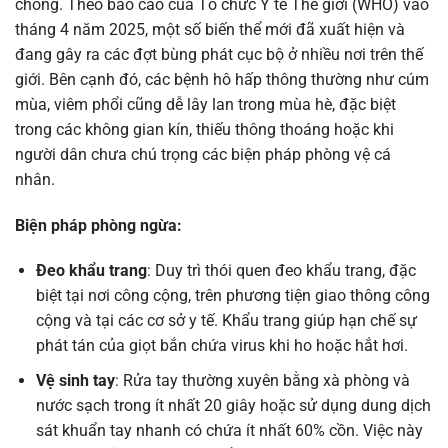
chóng. Theo báo cáo của Tổ chức Y tế Thế giới (WHO) vào
tháng 4 năm 2025, một số biến thể mới đã xuất hiện và
đang gây ra các đợt bùng phát cục bộ ở nhiều nơi trên thế
giới. Bên cạnh đó, các bệnh hô hấp thông thường như cúm
mùa, viêm phổi cũng dễ lây lan trong mùa hè, đặc biệt
trong các không gian kín, thiếu thông thoáng hoặc khi
người dân chưa chú trọng các biện pháp phòng vệ cá
nhân.
Biện pháp phòng ngừa:
Đeo khẩu trang
: Duy trì thói quen đeo khẩu trang, đặc
biệt tại nơi công cộng, trên phương tiện giao thông công
cộng và tại các cơ sở y tế. Khẩu trang giúp hạn chế sự
phát tán của giọt bắn chứa virus khi ho hoặc hắt hơi.
Vệ sinh tay
: Rửa tay thường xuyên bằng xà phòng và
nước sạch trong ít nhất 20 giây hoặc sử dụng dung dịch
sát khuẩn tay nhanh có chứa ít nhất 60% cồn. Việc này