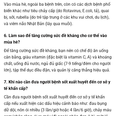
Vào mùa hè, ngoài ba bệnh trên, còn có các dịch bệnh phổ
biến khác như tiêu chảy cấp (do Rotavirus, E.coli, tả), quai
bị, sởi, rubella (do trẻ tập trung ở các khu vui chơi, du lịch),
và viêm não Nhật Bản (lây qua muỗi).
6. Làm sao để tăng cường sức đề kháng cho cơ thể vào
mùa hè?
Để tăng cường sức đề kháng, bạn nên có chế độ ăn uống
cân bằng, giàu vitamin (đặc biệt là vitamin C, A) và khoáng
chất, uống đủ nước, ngủ đủ giấc (7-9 tiếng/đêm cho người
lớn), tập thể dục đều đặn, và quản lý căng thẳng hiệu quả.
7. Khi nào cần đưa người bệnh sốt xuất huyết đến cơ sở y
tế khẩn cấp?
Cần đưa người bệnh sốt xuất huyết đến cơ sở y tế khẩn
cấp nếu xuất hiện các dấu hiệu cảnh báo như: đau bụng
dữ dội, nôn ói nhiều (3 lần/giờ hoặc 4 lần/6 giờ), chảy máu