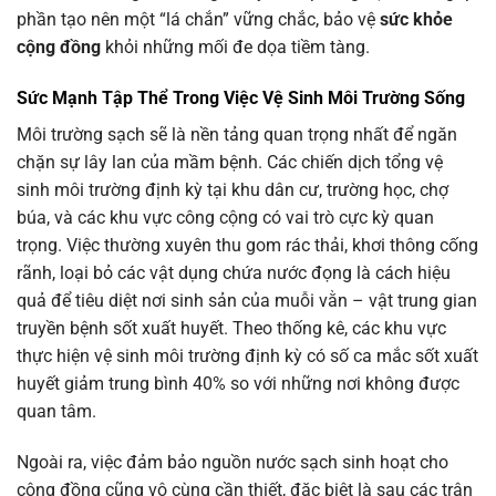
phần tạo nên một “lá chắn” vững chắc, bảo vệ
sức khỏe
cộng đồng
khỏi những mối đe dọa tiềm tàng.
Sức Mạnh Tập Thể Trong Việc Vệ Sinh Môi Trường Sống
Môi trường sạch sẽ là nền tảng quan trọng nhất để ngăn
chặn sự lây lan của mầm bệnh. Các chiến dịch tổng vệ
sinh môi trường định kỳ tại khu dân cư, trường học, chợ
búa, và các khu vực công cộng có vai trò cực kỳ quan
trọng. Việc thường xuyên thu gom rác thải, khơi thông cống
rãnh, loại bỏ các vật dụng chứa nước đọng là cách hiệu
quả để tiêu diệt nơi sinh sản của muỗi vằn – vật trung gian
truyền bệnh sốt xuất huyết. Theo thống kê, các khu vực
thực hiện vệ sinh môi trường định kỳ có số ca mắc sốt xuất
huyết giảm trung bình 40% so với những nơi không được
quan tâm.
Ngoài ra, việc đảm bảo nguồn nước sạch sinh hoạt cho
cộng đồng cũng vô cùng cần thiết, đặc biệt là sau các trận