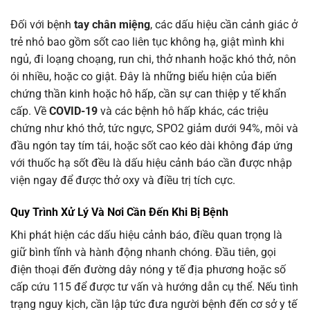
Đối với bệnh
tay chân miệng
, các dấu hiệu cần cảnh giác ở
trẻ nhỏ bao gồm sốt cao liên tục không hạ, giật mình khi
ngủ, đi loạng choạng, run chi, thở nhanh hoặc khó thở, nôn
ói nhiều, hoặc co giật. Đây là những biểu hiện của biến
chứng thần kinh hoặc hô hấp, cần sự can thiệp y tế khẩn
cấp. Về
COVID-19
và các bệnh hô hấp khác, các triệu
chứng như khó thở, tức ngực, SPO2 giảm dưới 94%, môi và
đầu ngón tay tím tái, hoặc sốt cao kéo dài không đáp ứng
với thuốc hạ sốt đều là dấu hiệu cảnh báo cần được nhập
viện ngay để được thở oxy và điều trị tích cực.
Quy Trình Xử Lý Và Nơi Cần Đến Khi Bị Bệnh
Khi phát hiện các dấu hiệu cảnh báo, điều quan trọng là
giữ bình tĩnh và hành động nhanh chóng. Đầu tiên, gọi
điện thoại đến đường dây nóng y tế địa phương hoặc số
cấp cứu 115 để được tư vấn và hướng dẫn cụ thể. Nếu tình
trạng nguy kịch, cần lập tức đưa người bệnh đến cơ sở y tế