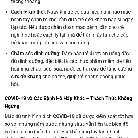
thông thoáng.
Cách ly kịp thời
: Ngay khi trẻ có dấu hiệu nghi ngờ mắc
bệnh tay chân miệng, cần đưa trẻ đến khám bác sĩ ngay
lập tức. Nếu được chẩn đoán mắc bệnh, cần cho trẻ
nghỉ học hoặc cách ly tại nhà để tránh lây lan cho các
trẻ khác trong lớp học và cộng đồng.
Chăm sóc dinh dưỡng
: Đảm bảo trẻ được ăn uống đầy
đủ dinh dưỡng, đặc biệt là các thực phẩm mềm, dễ tiêu
hóa như cháo, súp, sữa, nước ép trái cây để tăng cường
sức đề kháng
cho cơ thể, giúp trẻ nhanh chóng phục
hồi.
COVID-19 và Các Bệnh Hô Hấp Khác – Thách Thức Không
Ngừng
Mặc dù tình hình dịch
COVID-19
đã được kiểm soát tốt hơn
so với những năm trước, nhưng virus vẫn liên tục biến đổi
và tạo ra các biến thể mới với khả năng lây lan nhanh