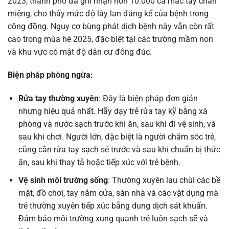
2023, thành phố đã ghi nhận hơn 10.000 ca mắc tay chân
miệng, cho thấy mức độ lây lan đáng kể của bệnh trong
cộng đồng. Nguy cơ bùng phát dịch bệnh này vẫn còn rất
cao trong mùa hè 2025, đặc biệt tại các trường mầm non
và khu vực có mật độ dân cư đông đúc.
Biện pháp phòng ngừa:
Rửa tay thường xuyên
: Đây là biện pháp đơn giản
nhưng hiệu quả nhất. Hãy dạy trẻ rửa tay kỹ bằng xà
phòng và nước sạch trước khi ăn, sau khi đi vệ sinh, và
sau khi chơi. Người lớn, đặc biệt là người chăm sóc trẻ,
cũng cần rửa tay sạch sẽ trước và sau khi chuẩn bị thức
ăn, sau khi thay tã hoặc tiếp xúc với trẻ bệnh.
Vệ sinh môi trường sống
: Thường xuyên lau chùi các bề
mặt, đồ chơi, tay nắm cửa, sàn nhà và các vật dụng mà
trẻ thường xuyên tiếp xúc bằng dung dịch sát khuẩn.
Đảm bảo môi trường xung quanh trẻ luôn sạch sẽ và