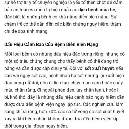
sự hỗ trợ từ y tế chuyên nghiệp là yếu tố then chốt để đảm
bảo an toàn và điều trị hiệu quả các
dịch bệnh mùa hè
,
đặc biệt là những bệnh có khả năng diễn biến nặng. Sự
chậm trễ có thể dẫn đến các biến chứng nguy hiểm, thậm
chí đe dọa tính mạng.
Dấu Hiệu Cảnh Báo Của Bệnh Diễn Biến Nặng
Mỗi loại bệnh có những dấu hiệu đặc trưng riêng, nhưng có
một số triệu chứng chung cho thấy bệnh có thể đang trở
nặng và cần được cấp cứu y tế. Đối với
sốt xuất huyết
, nếu
sau vài ngày sốt cao, bệnh nhân hạ sốt nhưng lại xuất hiện
đau bụng dữ dội, nôn ói liên tục, chảy máu cam hoặc chảy
máu chân răng, đi ngoài phân đen, tay chân lạnh, hoặc li
bì, khó thở, đây là những dấu hiệu cảnh báo nguy hiểm cần
được đưa đến bệnh viện ngay lập tức. Các nghiên cứu lâm
sàng chỉ ra rằng, hơn 70% các ca tử vong do sốt xuất huyết
xảy ra khi bệnh nhân không được đưa đến bệnh viện kịp
thời trong giai đoạn nguy hiểm.