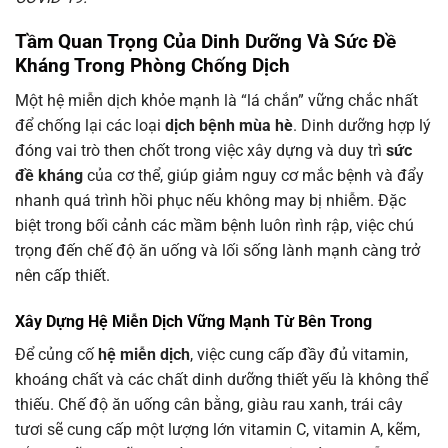
Tầm Quan Trọng Của Dinh Dưỡng Và Sức Đề
Kháng Trong Phòng Chống Dịch
Một hệ miễn dịch khỏe mạnh là “lá chắn” vững chắc nhất
để chống lại các loại
dịch bệnh mùa hè
. Dinh dưỡng hợp lý
đóng vai trò then chốt trong việc xây dựng và duy trì
sức
đề kháng
của cơ thể, giúp giảm nguy cơ mắc bệnh và đẩy
nhanh quá trình hồi phục nếu không may bị nhiễm. Đặc
biệt trong bối cảnh các mầm bệnh luôn rình rập, việc chú
trọng đến chế độ ăn uống và lối sống lành mạnh càng trở
nên cấp thiết.
Xây Dựng Hệ Miễn Dịch Vững Mạnh Từ Bên Trong
Để củng cố
hệ miễn dịch
, việc cung cấp đầy đủ vitamin,
khoáng chất và các chất dinh dưỡng thiết yếu là không thể
thiếu. Chế độ ăn uống cân bằng, giàu rau xanh, trái cây
tươi sẽ cung cấp một lượng lớn vitamin C, vitamin A, kẽm,