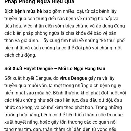
Pháp Phòng Ngừa Hiệu Quả
Dịch bệnh mùa hè
bao gồm nhiều loại, từ các bệnh lây
truyền qua côn trùng đến các bệnh về đường hô hấp và
tiêu hóa. Việc nhận diện sớm triệu chứng và áp dụng đúng
các biện pháp phòng ngừa là chìa khóa để bảo vệ bản
thân và gia đình. Hãy cùng tìm hiểu về những “kẻ thù” phổ
biến nhất và cách chúng ta có thể đối phó với chúng một
cách chủ động.
Sốt Xuất Huyết Dengue – Mối Lo Ngại Hàng Đầu
Sốt xuất huyết Dengue, do
virus Dengue
gây ra và lây
truyền qua muỗi vằn, là một trong những dịch bệnh nguy
hiểm nhất vào mùa hè. Bệnh thường khởi phát đột ngột với
các triệu chứng như sốt cao liên tục, đau đầu dữ dội, đau
nhức cơ khớp, và có thể kèm theo phát ban. Trong những
trường hợp nặng, bệnh có thể tiến triển thành sốc Dengue,
xuất huyết nặng, hoặc gây tổn thương các cơ quan nội
tạng như tim, gan, thận, thậm chí dẫn đến tử vong nếu