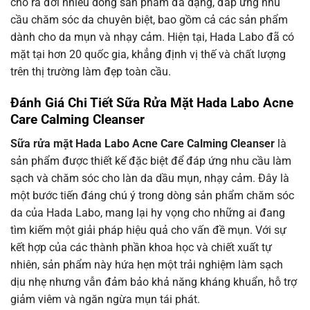
cho ra đời nhiều dòng sản phẩm đa dạng, đáp ứng nhu
cầu chăm sóc da chuyên biệt, bao gồm cả các sản phẩm
dành cho da mụn và nhạy cảm. Hiện tại, Hada Labo đã có
mặt tại hơn 20 quốc gia, khẳng định vị thế và chất lượng
trên thị trường làm đẹp toàn cầu.
Đánh Giá Chi Tiết Sữa Rửa Mặt Hada Labo Acne
Care Calming Cleanser
Sữa rửa mặt Hada Labo Acne Care Calming Cleanser
là
sản phẩm được thiết kế đặc biệt để đáp ứng nhu cầu làm
sạch và chăm sóc cho làn da dầu mụn, nhạy cảm. Đây là
một bước tiến đáng chú ý trong dòng sản phẩm chăm sóc
da của Hada Labo, mang lại hy vọng cho những ai đang
tìm kiếm một giải pháp hiệu quả cho vấn đề mụn. Với sự
kết hợp của các thành phần khoa học và chiết xuất tự
nhiên, sản phẩm này hứa hẹn một trải nghiệm làm sạch
dịu nhẹ nhưng vẫn đảm bảo khả năng kháng khuẩn, hỗ trợ
giảm viêm và ngăn ngừa mụn tái phát.