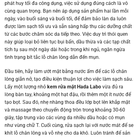
phát huy tối đa công dụng, việc sử dụng đúng cách là vô
cùng quan trọng. Bạn nên áp dụng sản phẩm hai lần mỗi
ngày, vào buổi sáng và buổi tối, để đảm bảo làn da luôn
được làm sạch tối ưu và sẵn sàng hấp thụ các dưỡng chất
từ các bước chăm sóc da tiếp theo. Việc duy trì thói quen
này giúp loại bỏ liên tục bụi bẩn, dầu thừa và các tạp chất
tích tụ sau một ngày dài hoặc trong khi ngủ, ngăn ngừa
tình trạng bít tắc lỗ chân lông dẫn đến mụn.
Đầu tiên, hãy làm ướt mặt bằng nước ấm để các lỗ chân
lông giãn nở, tạo điều kiện thuận lợi cho việc làm sạch sâu.
Lấy một lượng nhỏ
kem rửa mặt Hada Labo
vừa đủ ra
lòng bàn tay, khoảng một hạt đậu, rồi thêm một ít nước để
tạo bọt. Sau đó, nhẹ nhàng thoa đều lớp bọt lên khắp mặt
và massage theo chuyển động tròn trong khoảng 30-60
giây, tập trung vào các vùng da nhiều dầu hoặc có mụn
như vùng chữ T. Cuối cùng, rửa sạch lại với nước mát để se
khít lỗ chân lông và vỗ nhẹ cho da khô. Luôn tránh để sản