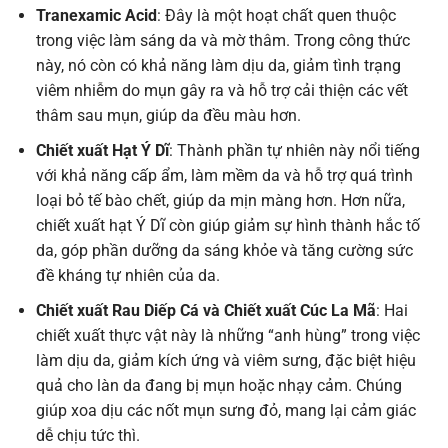
Tranexamic Acid
: Đây là một hoạt chất quen thuộc
trong việc làm sáng da và mờ thâm. Trong công thức
này, nó còn có khả năng làm dịu da, giảm tình trạng
viêm nhiễm do mụn gây ra và hỗ trợ cải thiện các vết
thâm sau mụn, giúp da đều màu hơn.
Chiết xuất Hạt Ý Dĩ
: Thành phần tự nhiên này nổi tiếng
với khả năng cấp ẩm, làm mềm da và hỗ trợ quá trình
loại bỏ tế bào chết, giúp da mịn màng hơn. Hơn nữa,
chiết xuất hạt Ý Dĩ còn giúp giảm sự hình thành hắc tố
da, góp phần dưỡng da sáng khỏe và tăng cường sức
đề kháng tự nhiên của da.
Chiết xuất Rau Diếp Cá và Chiết xuất Cúc La Mã
: Hai
chiết xuất thực vật này là những “anh hùng” trong việc
làm dịu da, giảm kích ứng và viêm sưng, đặc biệt hiệu
quả cho làn da đang bị mụn hoặc nhạy cảm. Chúng
giúp xoa dịu các nốt mụn sưng đỏ, mang lại cảm giác
dễ chịu tức thì.