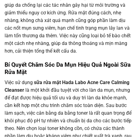
giúp da chống lại các tác nhân gây hại từ môi trường và
giảm thiểu nguy cơ kích ứng. Rửa mặt đúng cách, nhẹ
nhàng, không chà xát quá mạnh cũng góp phần làm dịu
các nốt mụn sưng viêm, hạn chế tình trạng mụn lây lan và
làm tổn thương da thêm. Việc này cũng loại bỏ tế bào chết
một cách nhẹ nhàng, giúp da thông thoáng và mịn màng
hơn, cải thiện tổng thể kết cấu da.
Bí Quyết Chăm Sóc Da Mụn Hiệu Quả Ngoài Sữa
Rửa Mặt
Việc sử dụng
sữa rửa mặt Hada Labo Acne Care Calming
Cleanser
là một khởi đầu tuyệt vời cho làn da mụn, nhưng
để đạt được hiệu quả tối ưu và duy trì làn da khỏe mạnh,
cần kết hợp một chu trình chăm sóc toàn diện. Sau bước
làm sạch, việc cân bằng da bằng toner là rất quan trọng để
khôi phục độ pH tự nhiên và chuẩn bị da cho các bước tiếp
theo. Nên chọn loại toner không cồn, có chứa các thành
phần làm dịu hoặc kháng viêm như chiết xuất trà xanh, rau