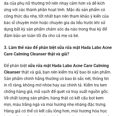
da của phụ nữ thường trở nên nhạy cảm hơn và dễ kích
ứng với các thành phần hoạt tính. Mặc dù sản phẩm có
công thức dịu nhẹ, tốt nhất bạn nên tham khảo ý kiến của
bác sĩ chuyên môn hoặc chuyên gia da liễu trước khi sử
dụng bất kỳ sản phẩm chăm sóc da nào trong thai kỳ để
đảm bảo an toàn tối đa cho cả mẹ và bé.
3. Làm thế nào để phân biệt sữa rửa mặt Hada Labo Acne
Care Calming Cleanser thật và giả?
Để phân biệt
sữa rửa mặt Hada Labo Acne Care Calming
Cleanser
thật và giả, bạn nên kiểm tra kỹ bao bì sản phẩm.
Sản phẩm chính hãng thường có bao bì sắc nét, thông tin
in rõ ràng, không mờ nhòe hay sai chính tả. Kiểm tra tem
chống hàng giả, mã vạch để quét và truy xuất nguồn gốc.
Về chất lượng sản phẩm, hàng thật có kết cấu bọt kem
mịn, màu trắng ngà và mùi hương nhẹ nhàng đặc trưng.
Hàng giả có thể có kết cấu lỏng hơn, mùi hương hóa học