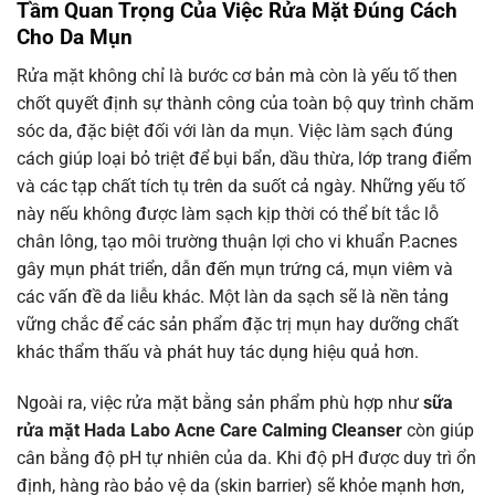
Tầm Quan Trọng Của Việc Rửa Mặt Đúng Cách
Cho Da Mụn
Rửa mặt không chỉ là bước cơ bản mà còn là yếu tố then
chốt quyết định sự thành công của toàn bộ quy trình chăm
sóc da, đặc biệt đối với làn da mụn. Việc làm sạch đúng
cách giúp loại bỏ triệt để bụi bẩn, dầu thừa, lớp trang điểm
và các tạp chất tích tụ trên da suốt cả ngày. Những yếu tố
này nếu không được làm sạch kịp thời có thể bít tắc lỗ
chân lông, tạo môi trường thuận lợi cho vi khuẩn P.acnes
gây mụn phát triển, dẫn đến mụn trứng cá, mụn viêm và
các vấn đề da liễu khác. Một làn da sạch sẽ là nền tảng
vững chắc để các sản phẩm đặc trị mụn hay dưỡng chất
khác thẩm thấu và phát huy tác dụng hiệu quả hơn.
Ngoài ra, việc rửa mặt bằng sản phẩm phù hợp như
sữa
rửa mặt Hada Labo Acne Care Calming Cleanser
còn giúp
cân bằng độ pH tự nhiên của da. Khi độ pH được duy trì ổn
định, hàng rào bảo vệ da (skin barrier) sẽ khỏe mạnh hơn,