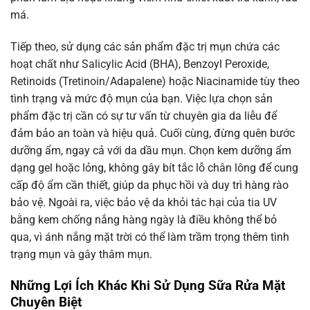
má.
Tiếp theo, sử dụng các sản phẩm đặc trị mụn chứa các
hoạt chất như Salicylic Acid (BHA), Benzoyl Peroxide,
Retinoids (Tretinoin/Adapalene) hoặc Niacinamide tùy theo
tình trạng và mức độ mụn của bạn. Việc lựa chọn sản
phẩm đặc trị cần có sự tư vấn từ chuyên gia da liễu để
đảm bảo an toàn và hiệu quả. Cuối cùng, đừng quên bước
dưỡng ẩm, ngay cả với da dầu mụn. Chọn kem dưỡng ẩm
dạng gel hoặc lỏng, không gây bít tắc lỗ chân lông để cung
cấp độ ẩm cần thiết, giúp da phục hồi và duy trì hàng rào
bảo vệ. Ngoài ra, việc bảo vệ da khỏi tác hại của tia UV
bằng kem chống nắng hàng ngày là điều không thể bỏ
qua, vì ánh nắng mặt trời có thể làm trầm trọng thêm tình
trạng mụn và gây thâm mụn.
Những Lợi Ích Khác Khi Sử Dụng Sữa Rửa Mặt
Chuyên Biệt