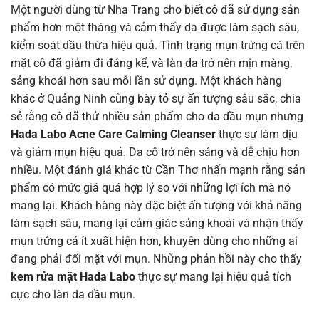
Một người dùng từ Nha Trang cho biết cô đã sử dụng sản
phẩm hơn một tháng và cảm thấy da được làm sạch sâu,
kiểm soát dầu thừa hiệu quả. Tình trạng mụn trứng cá trên
mặt cô đã giảm đi đáng kể, và làn da trở nên mịn màng,
sảng khoái hơn sau mỗi lần sử dụng. Một khách hàng
khác ở Quảng Ninh cũng bày tỏ sự ấn tượng sâu sắc, chia
sẻ rằng cô đã thử nhiều sản phẩm cho da dầu mụn nhưng
Hada Labo Acne Care Calming Cleanser
thực sự làm dịu
và giảm mụn hiệu quả. Da cô trở nên sáng và dễ chịu hơn
nhiều. Một đánh giá khác từ Cần Thơ nhấn mạnh rằng sản
phẩm có mức giá quá hợp lý so với những lợi ích mà nó
mang lại. Khách hàng này đặc biệt ấn tượng với khả năng
làm sạch sâu, mang lại cảm giác sảng khoái và nhận thấy
mụn trứng cá ít xuất hiện hơn, khuyên dùng cho những ai
đang phải đối mặt với mụn. Những phản hồi này cho thấy
kem rửa mặt Hada Labo
thực sự mang lại hiệu quả tích
cực cho làn da dầu mụn.