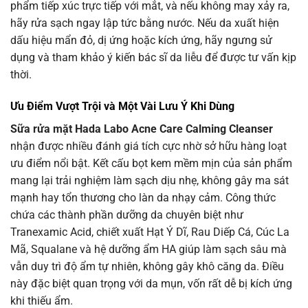
phẩm tiếp xúc trực tiếp với mắt, và nếu không may xảy ra,
hãy rửa sạch ngay lập tức bằng nước. Nếu da xuất hiện
dấu hiệu mẩn đỏ, dị ứng hoặc kích ứng, hãy ngưng sử
dụng và tham khảo ý kiến bác sĩ da liễu để được tư vấn kịp
thời.
Ưu Điểm Vượt Trội và Một Vài Lưu Ý Khi Dùng
Sữa rửa mặt Hada Labo Acne Care Calming Cleanser
nhận được nhiều đánh giá tích cực nhờ sở hữu hàng loạt
ưu điểm nổi bật. Kết cấu bọt kem mềm mịn của sản phẩm
mang lại trải nghiệm làm sạch dịu nhẹ, không gây ma sát
mạnh hay tổn thương cho làn da nhạy cảm. Công thức
chứa các thành phần dưỡng da chuyên biệt như
Tranexamic Acid, chiết xuất Hạt Ý Dĩ, Rau Diếp Cá, Cúc La
Mã, Squalane và hệ dưỡng ẩm HA giúp làm sạch sâu mà
vẫn duy trì độ ẩm tự nhiên, không gây khô căng da. Điều
này đặc biệt quan trọng với da mụn, vốn rất dễ bị kích ứng
khi thiếu ẩm.