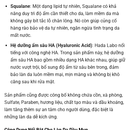
Squalane
: Một dạng lipid tự nhiên, Squalane có khả
năng duy trì độ ẩm cần thiết cho da, làm mềm da mà
không gây bít tắc lỗ chân lông. Nó còn giúp củng cố
hàng rào bảo vệ da tự nhiên, ngăn ngừa tình trạng da
mất nước.
Hệ dưỡng ẩm sâu HA (Hyaluronic Acid)
: Hada Labo nổi
tiếng với công nghệ HA. Trong sản phẩm này, hệ dưỡng
ẩm sâu HA bao gồm nhiều dạng HA khác nhau, giúp giữ
nước vượt trội, bổ sung độ ẩm từ sâu bên trong, đảm
bảo làn da luôn mềm mại, mịn màng và không bị khô
căng sau khi rửa mặt.
Sản phẩm cũng được công bố không chứa cồn, xà phòng,
Sulfate, Paraben, hương liệu, chất tạo màu và dầu khoáng,
làm tăng thêm sự an tâm cho người dùng, đặc biệt là
những làn da dễ kích ứng.
Công Dụng Nổi Bật Cho Làn Da Dầu Mụn