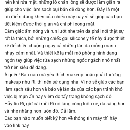
nên khi rửa mặt, những lỗ chân lông sẽ được làm giãn ra
giúp cho việc làm sạch bụi bẩn dễ dàng hơn. Đây là một
ưu điểm đáng khen của chiếc máy này vì sẽ giúp các bạn
tiết kiệm được thời gian và chi phí xông mặt.
Cảm giác ấm nóng và run lướt nhẹ trên da phải nói thật sự
rất là thích, bởi những chiếc gai silicone y tế này được thiết
kế để chiều chuộng ngay cả những làn da mỏng manh
nhạy cảm nhất. Và thiết kế lạ mắt mô phỏng hình dạng
ngón tay giúp việc rửa sạch những ngóc ngách nhỏ nhất
trở nên siêu dễ dàng.
À quên! Bạn nào mà yêu thích makeup hoặc phải thường
makeup như Ri, thì nên sử dụng nha. Vì nó sẽ giúp các bạn
làm sạch sâu hơn và bảo vệ làn da của các bạn tránh khỏi
việc bị mụn ẩn hay viêm do tẩy trang không sạch đó.
Hãy tin Ri, giờ cái mũi Ri nó láng cóng luôn nè, da sáng hơn
và nhẹ nhàng hơn luôn đó. Đã lắm.
Các bạn nào muốn biết kỹ hơn về thông tin máy thì hãy
vào link này