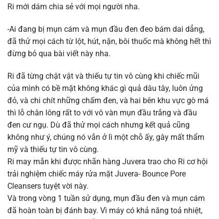
Ri mới dám chia sẻ với mọi người nha.
-Ai đang bị mụn cám và mụn đầu đen đeo bám dai dẳng,
đã thử mọi cách từ lột, hút, nặn, bôi thuốc mà không hết thì
đừng bỏ qua bài viết này nha.
Ri đã từng chật vật và thiếu tự tin vô cùng khi chiếc mũi
của mình có bề mặt không khác gì quả dâu tây, luôn ửng
đỏ, và chi chít những chấm đen, và hai bên khu vực gò má
thì lỗ chân lông rất to với vô vàn mụn đầu trắng và đầu
đen cư ngụ. Dù đã thử mọi cách nhưng kết quả cũng
không như ý, chúng nó vẫn ở lì một chỗ ấy, gây mất thẩm
mỹ và thiếu tự tin vô cùng.
Ri may mắn khi được nhãn hàng Juvera trao cho Ri cơ hội
trải nghiệm chiếc máy rửa mặt Juvera- Bounce Pore
Cleansers tuyệt vời này.
Và trong vòng 1 tuần sử dụng, mụn đầu đen và mụn cám
đã hoàn toàn bị đánh bay. Vì máy có khả năng toả nhiệt,