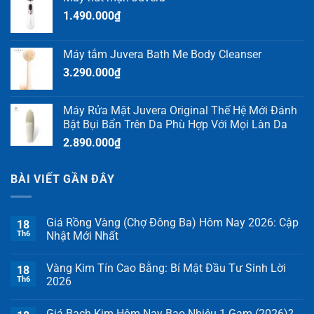
1.490.000
₫
Máy tắm Juvera Bath Me Body Cleanser
3.290.000
₫
Máy Rửa Mặt Juvera Original Thế Hệ Mới Đánh
Bật Bụi Bẩn Trên Da Phù Hợp Với Mọi Làn Da
2.890.000
₫
BÀI VIẾT GẦN ĐÂY
Giá Rồng Vàng (Chợ Đông Ba) Hôm Nay 2026: Cập
18
Th6
Nhật Mới Nhất
Vàng Kim Tín Cao Bằng: Bí Mật Đầu Tư Sinh Lời
18
Th6
2026
Giá Bạch Kim Hôm Nay Bao Nhiêu 1 Gam (2026)?