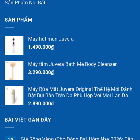
Sản Phẩm Nổi Bật
SẢN PHẨM
Máy hút mụn Juvera
1.490.000
₫
Máy tắm Juvera Bath Me Body Cleanser
3.290.000
₫
Máy Rửa Mặt Juvera Original Thế Hệ Mới Đánh
Bật Bụi Bẩn Trên Da Phù Hợp Với Mọi Làn Da
2.890.000
₫
BÀI VIẾT GẦN ĐÂY
Giá Rồng Vàng (Chợ Đông Ba) Hôm Nay 2026: Cập