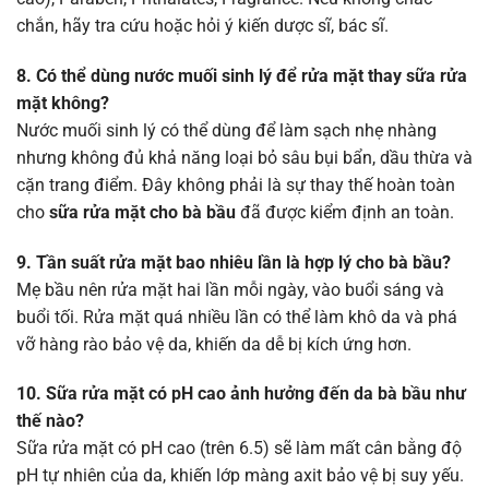
chắn, hãy tra cứu hoặc hỏi ý kiến dược sĩ, bác sĩ.
8. Có thể dùng nước muối sinh lý để rửa mặt thay sữa rửa
mặt không?
Nước muối sinh lý có thể dùng để làm sạch nhẹ nhàng
nhưng không đủ khả năng loại bỏ sâu bụi bẩn, dầu thừa và
cặn trang điểm. Đây không phải là sự thay thế hoàn toàn
cho
sữa rửa mặt cho bà bầu
đã được kiểm định an toàn.
9. Tần suất rửa mặt bao nhiêu lần là hợp lý cho bà bầu?
Mẹ bầu nên rửa mặt hai lần mỗi ngày, vào buổi sáng và
buổi tối. Rửa mặt quá nhiều lần có thể làm khô da và phá
vỡ hàng rào bảo vệ da, khiến da dễ bị kích ứng hơn.
10. Sữa rửa mặt có pH cao ảnh hưởng đến da bà bầu như
thế nào?
Sữa rửa mặt có pH cao (trên 6.5) sẽ làm mất cân bằng độ
pH tự nhiên của da, khiến lớp màng axit bảo vệ bị suy yếu.