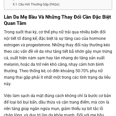
Câu Hỏi Thường Gặp (FAQs)
Làn Da Mẹ Bầu Và Những Thay Đổi Cần Đặc Biệt
Quan Tâm
Trong suốt thai kỳ, cơ thể phụ nữ trải qua nhiều biến đổi
nội tiết tố đáng kể, đặc biệt là sự tăng cao của hormone
estrogen và progesterone. Những thay đổi này thường kéo
theo các vấn đề về da như tăng tiết bã nhờn gây mụn trứng
cá, xuất hiện nám sạm hay tàn nhang do tăng sản xuất
melanin, hoặc da trở nên khô căng, nhạy cảm hơn bình
thường. Theo thống kê, có đến khoảng 50-70% phụ nữ
mang thai gặp phải ít nhất một trong các tình trạng da liễu
này.
Việc làm sạch da mặt đúng cách không chỉ là bước cơ bản
để loại bỏ bụi bẩn, dầu thừa và cặn trang điểm, mà còn là
nền tảng giúp ngăn ngừa mụn, giảm thiểu sự bít tắc lỗ
chân lông, và duy trì làn da khỏe mạnh. Đối với mẹ bầu,