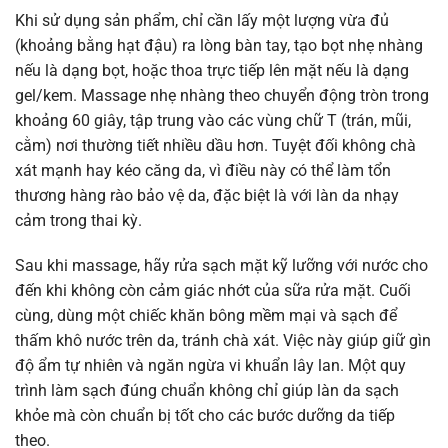
Khi sử dụng sản phẩm, chỉ cần lấy một lượng vừa đủ
(khoảng bằng hạt đậu) ra lòng bàn tay, tạo bọt nhẹ nhàng
nếu là dạng bọt, hoặc thoa trực tiếp lên mặt nếu là dạng
gel/kem. Massage nhẹ nhàng theo chuyển động tròn trong
khoảng 60 giây, tập trung vào các vùng chữ T (trán, mũi,
cằm) nơi thường tiết nhiều dầu hơn. Tuyệt đối không chà
xát mạnh hay kéo căng da, vì điều này có thể làm tổn
thương hàng rào bảo vệ da, đặc biệt là với làn da nhạy
cảm trong thai kỳ.
Sau khi massage, hãy rửa sạch mặt kỹ lưỡng với nước cho
đến khi không còn cảm giác nhớt của sữa rửa mặt. Cuối
cùng, dùng một chiếc khăn bông mềm mại và sạch để
thấm khô nước trên da, tránh chà xát. Việc này giúp giữ gìn
độ ẩm tự nhiên và ngăn ngừa vi khuẩn lây lan. Một quy
trình làm sạch đúng chuẩn không chỉ giúp làn da sạch
khỏe mà còn chuẩn bị tốt cho các bước dưỡng da tiếp
theo.