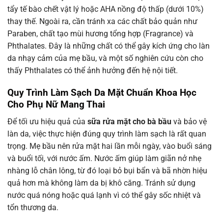
tẩy tế bào chết vật lý hoặc AHA nồng độ thấp (dưới 10%)
thay thế. Ngoài ra, cần tránh xa các chất bảo quản như
Paraben, chất tạo mùi hương tổng hợp (Fragrance) và
Phthalates. Đây là những chất có thể gây kích ứng cho làn
da nhạy cảm của mẹ bầu, và một số nghiên cứu còn cho
thấy Phthalates có thể ảnh hưởng đến hệ nội tiết.
Quy Trình Làm Sạch Da Mặt Chuẩn Khoa Học
Cho Phụ Nữ Mang Thai
Để tối ưu hiệu quả của
sữa rửa mặt cho bà bầu
và bảo vệ
làn da, việc thực hiện đúng quy trình làm sạch là rất quan
trọng. Mẹ bầu nên rửa mặt hai lần mỗi ngày, vào buổi sáng
và buổi tối, với nước ấm. Nước ấm giúp làm giãn nở nhẹ
nhàng lỗ chân lông, từ đó loại bỏ bụi bẩn và bã nhờn hiệu
quả hơn mà không làm da bị khô căng. Tránh sử dụng
nước quá nóng hoặc quá lạnh vì có thể gây sốc nhiệt và
tổn thương da.