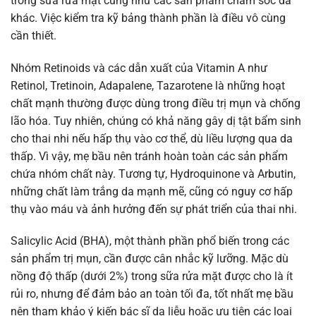
trong sữa rửa mặt cũng như các sản phẩm chăm sóc da
khác. Việc kiểm tra kỹ bảng thành phần là điều vô cùng
cần thiết.
Nhóm Retinoids và các dẫn xuất của Vitamin A như
Retinol, Tretinoin, Adapalene, Tazarotene là những hoạt
chất mạnh thường được dùng trong điều trị mụn và chống
lão hóa. Tuy nhiên, chúng có khả năng gây dị tật bẩm sinh
cho thai nhi nếu hấp thụ vào cơ thể, dù liều lượng qua da
thấp. Vì vậy, mẹ bầu nên tránh hoàn toàn các sản phẩm
chứa nhóm chất này. Tương tự, Hydroquinone và Arbutin,
những chất làm trắng da mạnh mẽ, cũng có nguy cơ hấp
thụ vào máu và ảnh hưởng đến sự phát triển của thai nhi.
Salicylic Acid (BHA), một thành phần phổ biến trong các
sản phẩm trị mụn, cần được cân nhắc kỹ lưỡng. Mặc dù
nồng độ thấp (dưới 2%) trong sữa rửa mặt được cho là ít
rủi ro, nhưng để đảm bảo an toàn tối đa, tốt nhất mẹ bầu
nên tham khảo ý kiến bác sĩ da liễu hoặc ưu tiên các loại