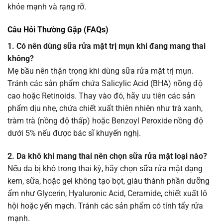
khỏe mạnh và rạng rỡ.
Câu Hỏi Thường Gặp (FAQs)
1. Có nên dùng sữa rửa mặt trị mụn khi đang mang thai
không?
Mẹ bầu nên thận trọng khi dùng sữa rửa mặt trị mụn.
Tránh các sản phẩm chứa Salicylic Acid (BHA) nồng độ
cao hoặc Retinoids. Thay vào đó, hãy ưu tiên các sản
phẩm dịu nhẹ, chứa chiết xuất thiên nhiên như trà xanh,
tràm trà (nồng độ thấp) hoặc Benzoyl Peroxide nồng độ
dưới 5% nếu được bác sĩ khuyến nghị.
2. Da khô khi mang thai nên chọn sữa rửa mặt loại nào?
Nếu da bị khô trong thai kỳ, hãy chọn sữa rửa mặt dạng
kem, sữa, hoặc gel không tạo bọt, giàu thành phần dưỡng
ẩm như Glycerin, Hyaluronic Acid, Ceramide, chiết xuất lô
hội hoặc yến mạch. Tránh các sản phẩm có tính tẩy rửa
mạnh.