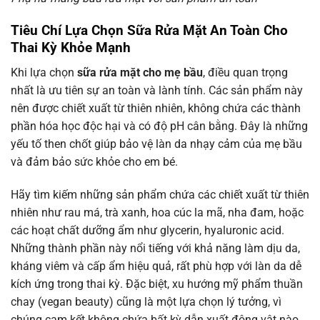
Tiêu Chí Lựa Chọn Sữa Rửa Mặt An Toàn Cho
Thai Kỳ Khỏe Mạnh
Khi lựa chọn
sữa rửa mặt cho mẹ bầu
, điều quan trọng
nhất là ưu tiên sự an toàn và lành tính. Các sản phẩm này
nên được chiết xuất từ thiên nhiên, không chứa các thành
phần hóa học độc hại và có độ pH cân bằng. Đây là những
yếu tố then chốt giúp bảo vệ làn da nhạy cảm của mẹ bầu
và đảm bảo sức khỏe cho em bé.
Hãy tìm kiếm những sản phẩm chứa các chiết xuất từ thiên
nhiên như rau má, trà xanh, hoa cúc la mã, nha đam, hoặc
các hoạt chất dưỡng ẩm như glycerin, hyaluronic acid.
Những thành phần này nổi tiếng với khả năng làm dịu da,
kháng viêm và cấp ẩm hiệu quả, rất phù hợp với làn da dễ
kích ứng trong thai kỳ. Đặc biệt, xu hướng mỹ phẩm thuần
chay (vegan beauty) cũng là một lựa chọn lý tưởng, vì
chúng cam kết không chứa bất kỳ dẫn xuất động vật nào