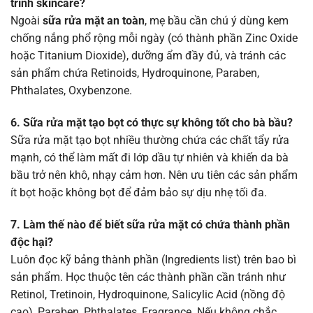
trình skincare?
Ngoài
sữa rửa mặt an toàn
, mẹ bầu cần chú ý dùng kem
chống nắng phổ rộng mỗi ngày (có thành phần Zinc Oxide
hoặc Titanium Dioxide), dưỡng ẩm đầy đủ, và tránh các
sản phẩm chứa Retinoids, Hydroquinone, Paraben,
Phthalates, Oxybenzone.
6. Sữa rửa mặt tạo bọt có thực sự không tốt cho bà bầu?
Sữa rửa mặt tạo bọt nhiều thường chứa các chất tẩy rửa
mạnh, có thể làm mất đi lớp dầu tự nhiên và khiến da bà
bầu trở nên khô, nhạy cảm hơn. Nên ưu tiên các sản phẩm
ít bọt hoặc không bọt để đảm bảo sự dịu nhẹ tối đa.
7. Làm thế nào để biết sữa rửa mặt có chứa thành phần
độc hại?
Luôn đọc kỹ bảng thành phần (Ingredients list) trên bao bì
sản phẩm. Học thuộc tên các thành phần cần tránh như
Retinol, Tretinoin, Hydroquinone, Salicylic Acid (nồng độ
cao), Paraben, Phthalates, Fragrance. Nếu không chắc