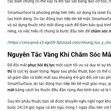
các biến chứng có thể xảy ra khi tạo vạt bằng dao cơ học,
Smartsurface là phương pháp tiên tiến, sử dụng tia laser E
tạo hình dáng. Do tác động trực tiếp lên bề mặt, Smartsur
và sử dụng thuốc nhỏ mắt đúng cách để đảm bảo quá trình
riêng, và việc hiểu rõ chúng là bước đầu tiên để
chăm sóc m
/
https://cms-prod.s3-sgn09.fptcloud.com/nhung_luu_y_
Nguyên Tắc Vàng Khi Chăm Sóc Mắ
Để đôi mắt
phục hồi thị lực
một cách tối ưu và duy trì sự k
thị
là cực kỳ quan trọng. Ngay sau phẫu thuật, bạn có thể
sẽ giảm dần và biến mất sau khoảng 4-6 giờ đối với các p
SmartSurface, do tác động trực tiếp lên bề mặt giác mạc, q
mắt
bằng cách tra thuốc đều đặn cùng đeo kính bảo vệ là t
Sau khi phẫu thuật, bạn sẽ được khuyến nghị nghỉ ngơi khoả
buộc 24/24 giờ, ngay cả khi ngủ, trong 1 ngày đầu tiên vớ