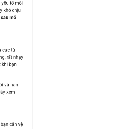
c yếu tố môi
y khó chịu
 sau mổ
u cực từ
g, rất nhạy
t khi bạn
ói và hạn
Hãy xem
 bạn cần vệ