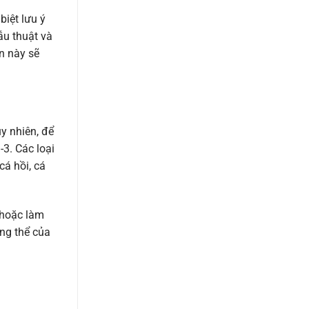
iệt lưu ý
ẫu thuật và
n này sẽ
y nhiên, để
-3. Các loại
cá hồi, cá
 hoặc làm
ổng thể của