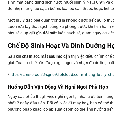
sinh mắt bằng dung dịch nước muối sinh lý NaCl 0.9% và g
đó nhẹ nhàng lau sạch bờ mi, loại bỏ cặn thuốc hoặc tiết t
Một lưu ý đặc biệt quan trọng là không được để đầu lọ th
Luôn rửa tay thật sạch bằng xà phòng trước khi tiến hành 
này sẽ giúp
giữ gìn đôi mắt
luôn sạch sẽ, giảm nguy cơ viê
Chế Độ Sinh Hoạt Và Dinh Dưỡng H
Sau khi
chăm sóc mắt sau mổ cận thị
, việc điều chỉnh chế
giai đoạn cơ thể cần được nghỉ ngơi và nhận đủ dưỡng chất 
/
https://cms-prod.s3-sgn09.fptcloud.com/nhung_luu_y_c
Hướng Dẫn Vận Động Và Nghỉ Ngơi Phù Hợp
Ngay sau phẫu thuật, việc nghỉ ngơi tại nhà là ưu tiên hàng
nhất 2 ngày đầu tiên. Đối với việc đi máy bay, bạn có thể 
phương pháp khác, do áp suất cabin có thể ảnh hưởng đến