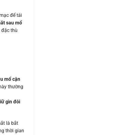
 mạc để tái
ắt sau mổ
 đặc thù
au mổ cận
 này thường
iữ gìn đôi
ắt là bắt
ng thời gian