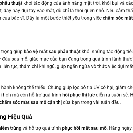
phẫu thuật
khỏi tác động của ánh nắng mặt trời, khói bụi và cá
, day hay dụi tay vào mắt, dù chỉ là thói quen nhỏ. Nếu cảm thấ
của bác sĩ. Đây là một bước thiết yếu trong việc
chăm sóc mắt
n trọng giúp
bảo vệ mắt sau phẫu thuật
khỏi những tác động tiê
đầu sau mổ, giác mạc của bạn đang trong quá trình lành thươn
 liên tục, thậm chí khi ngủ, giúp ngăn ngừa vô thức việc dụi mắ
 hành không thể thiếu. Chúng giúp lọc bỏ tia UV có hại, giảm ch
i hơn mà còn hỗ trợ quá trình
hồi phục thị lực
diễn ra suôn sẻ. 
chăm sóc mắt sau mổ cận thị
của bạn trong vài tuần đầu.
ng Hiệu Quả
iễm trùng
và hỗ trợ quá trình
phục hồi mắt sau mổ
. Hàng ngày,