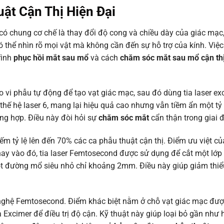
ật Cận Thị Hiện Đại
có chung cơ chế là thay đổi độ cong và chiều dày của giác mạc
ó thể nhìn rõ mọi vật mà không cần đến sự hỗ trợ của kính. Việ
rình
phục hồi mắt sau mổ
và cách
chăm sóc mắt sau mổ cận th
 vi phẫu tự động để tạo vạt giác mạc, sau đó dùng tia laser ex
hế hệ laser 6, mang lại hiệu quả cao nhưng vẫn tiềm ẩn một tỷ 
ng hợp. Điều này đòi hỏi sự
chăm sóc mắt
cẩn thận trong giai 
iếm tỷ lệ lên đến 70% các ca phẫu thuật cận thị. Điểm ưu việt 
hay vào đó, tia laser Femtosecond được sử dụng để cắt một lớ
một đường mổ siêu nhỏ chỉ khoảng 2mm. Điều này giúp giảm thi
g nghệ Femtosecond. Điểm khác biệt nằm ở chỗ vạt giác mạc đư
 Excimer để điều trị độ cận. Kỹ thuật này giúp loại bỏ gần như