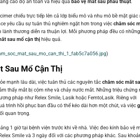
 nâng cao độ an toàn và hiệu quả
bảo vệ mắt sau phẫu thuật
.
xcimer chiếu trực tiếp lên cả lớp biểu mô và nhu mô bề mặt giác
face yêu cầu sự tuân thủ nghiêm ngặt hơn trong việc
chăm sóc m
 lành thương diễn ra thuận lợi. Mỗi phương pháp đều có những
ắt sau mổ cận thị
hiệu quả.
cham_soc_mat_sau_mo_can_thi_1_fab5c7a056.jpg
)
t Sau Mổ Cận Thị
hỏe mạnh lâu dài, việc tuân thủ các nguyên tắc
chăm sóc mắt s
 cảm thấy mắt bị cộm nhẹ và chảy nước mắt. Những triệu chứng
hương pháp như Relex Smile, Lasik hoặc FemtoLasik. Riêng với
uá trình hồi phục ban đầu có thể kéo dài hơn một chút, và việc
g
ối quan trọng.
ng 1 giờ tại bệnh viện trước khi về nhà. Việc đeo kính bảo vệ m
i Relex Smile và 3 ngày đối với các phương pháp khác. Sau khoả