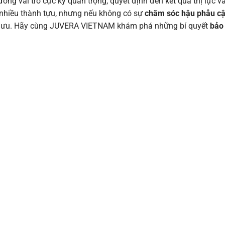
óng vai trò cực kỳ quan trọng, quyết định đến kết quả thị lực và
t nhiều thành tựu, nhưng nếu không có sự
chăm sóc hậu phẫu cậ
tối ưu. Hãy cùng JUVERA VIETNAM khám phá những bí quyết
bảo