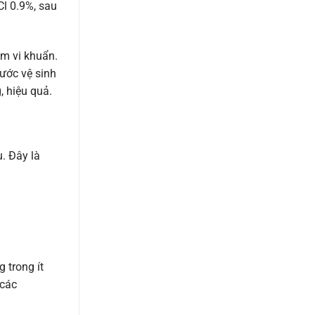
l 0.9%, sau
ễm vi khuẩn.
bước vệ sinh
, hiệu quả.
u. Đây là
 trong ít
 các