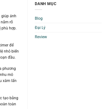
DANH MỤC
, giúp ánh
Blog
c nắm rõ
Đại Lý
ị
phù hợp.
Review
cimer để
lệ nhỏ biến
đoạn đầu.
của phương
p nhu mô
ểu xâm lấn
ợc tạo bằng
 hoàn toàn