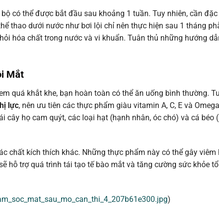
bộ có thể được bắt đầu sau khoảng 1 tuần. Tuy nhiên, cần đặc b
ể thao dưới nước như bơi lội chỉ nên thực hiện sau 1 tháng ph
hỏi hóa chất trong nước và vi khuẩn. Tuân thủ những hướng dẫ
ồi Mắt
em quá khắt khe, bạn hoàn toàn có thể ăn uống bình thường. Tu
hị lực
, nên ưu tiên các thực phẩm giàu vitamin A, C, E và Omega
rái cây họ cam quýt, các loại hạt (hạnh nhân, óc chó) và cá béo (
các chất kích thích khác. Những thực phẩm này có thể gây viêm
ẽ hỗ trợ quá trình tái tạo tế bào mắt và tăng cường sức khỏe t
cham_soc_mat_sau_mo_can_thi_4_207b61e300.jpg
)