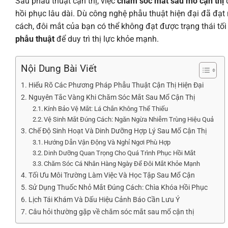
Sau phẫu thuật cận thị, việc
chăm sóc mắt sau mổ cận thị
đ
hồi phục lâu dài. Dù công nghệ phẫu thuật hiện đại đã đạ
cách, đôi mắt của bạn có thể không đạt được trạng thái 
phẫu thuật
để duy trì thị lực khỏe mạnh.
Nội Dung Bài Viết
Hiểu Rõ Các Phương Pháp Phẫu Thuật Cận Thị Hiện Đại
Nguyên Tắc Vàng Khi Chăm Sóc Mắt Sau Mổ Cận Thị
Kính Bảo Vệ Mắt: Lá Chắn Không Thể Thiếu
Vệ Sinh Mắt Đúng Cách: Ngăn Ngừa Nhiễm Trùng Hiệu Quả
Chế Độ Sinh Hoạt Và Dinh Dưỡng Hợp Lý Sau Mổ Cận Thị
Hướng Dẫn Vận Động Và Nghỉ Ngơi Phù Hợp
Dinh Dưỡng Quan Trọng Cho Quá Trình Phục Hồi Mắt
Chăm Sóc Cá Nhân Hàng Ngày Để Đôi Mắt Khỏe Mạnh
Tối Ưu Môi Trường Làm Việc Và Học Tập Sau Mổ Cận
Sử Dụng Thuốc Nhỏ Mắt Đúng Cách: Chìa Khóa Hồi Phục
Lịch Tái Khám Và Dấu Hiệu Cảnh Báo Cần Lưu Ý
Câu hỏi thường gặp về chăm sóc mắt sau mổ cận thị