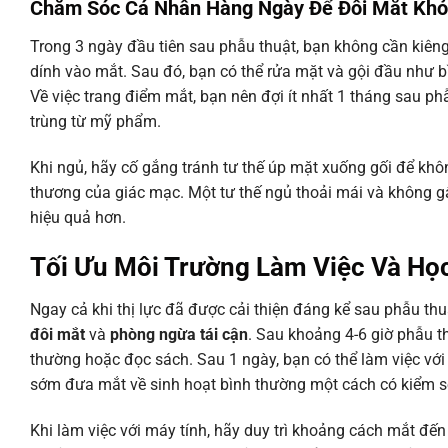
Chăm Sóc Cá Nhân Hàng Ngày Để Đôi Mắt Kh
Trong 3 ngày đầu tiên sau phẫu thuật, bạn không cần kiên
dính vào mắt. Sau đó, bạn có thể rửa mặt và gội đầu như b
Về việc trang điểm mắt, bạn nên đợi ít nhất 1 tháng sau 
trùng từ mỹ phẩm.
Khi ngủ, hãy cố gắng tránh tư thế úp mặt xuống gối để khô
thương của giác mạc. Một tư thế ngủ thoải mái và không gâ
hiệu quả hơn.
Tối Ưu Môi Trường Làm Việc Và Họ
Ngay cả khi thị lực đã được cải thiện đáng kể sau phẫu thu
đôi mắt
và
phòng ngừa tái cận
. Sau khoảng 4-6 giờ phẫu 
thường hoặc đọc sách. Sau 1 ngày, bạn có thể làm việc với
sớm đưa mắt về sinh hoạt bình thường một cách có kiểm soá
Khi làm việc với máy tính, hãy duy trì khoảng cách mắt đ