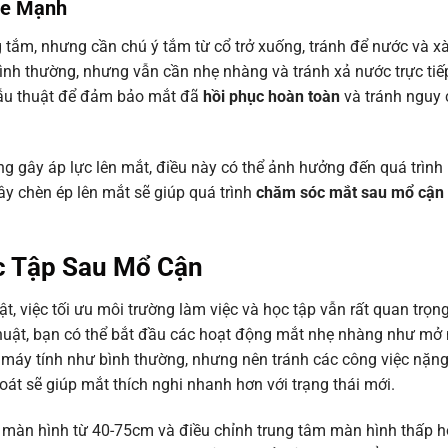
ỏe Mạnh
g tắm, nhưng cần chú ý tắm từ cổ trở xuống, tránh để nước và x
ình thường, nhưng vẫn cần nhẹ nhàng và tránh xả nước trực tiế
phẫu thuật để đảm bảo mắt đã
hồi phục hoàn toàn
và tránh nguy
ng gây áp lực lên mắt, điều này có thể ảnh hưởng đến quá trình
y chèn ép lên mắt sẽ giúp quá trình
chăm sóc mắt sau mổ cận 
c Tập Sau Mổ Cận
ật, việc tối ưu môi trường làm việc và học tập vẫn rất quan trọn
thuật, bạn có thể bắt đầu các hoạt động mắt nhẹ nhàng như mở
 máy tính như bình thường, nhưng nên tránh các công việc nặng
t sẽ giúp mắt thích nghi nhanh hơn với trạng thái mới.
ến màn hình từ 40-75cm và điều chỉnh trung tâm màn hình thấp 