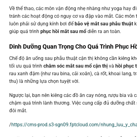
Về thể thao, các môn vận động nhẹ nhàng như yoga hay đi 
tránh các hoạt động có nguy cơ va đập vào mắt. Các môn th
luôn phải sử dụng kính bơi để
bảo vệ mắt sau phẫu thuật
k
giúp quá trình
phục hồi mắt sau mổ
diễn ra an toàn.
Dinh Dưỡng Quan Trọng Cho Quá Trình Phục H
Chế độ ăn uống sau phẫu thuật cận thị không cần kiêng kh
tối ưu quá trình
chăm sóc mắt sau mổ cận thị
và
hồi phục t
rau xanh đậm (như rau bina, cải xoăn), cà rốt, khoai lang, t
thu) là những lựa chọn tuyệt vời.
Ngược lại, bạn nên kiêng các đồ ăn cay nóng, rượu bia và 
chậm quá trình lành thương. Việc cung cấp đủ dưỡng chất s
đôi mắt.
/
https://cms-prod.s3-sgn09.fptcloud.com/nhung_luu_y_