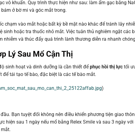
ạc vô khuẩn. Quy trình thực hiện như sau: làm ẩm gạc bằng NaC
ố bám ở bờ mi và góc mắt trong.
uốc chạm vào mắt hoặc bất kỳ bề mặt nào khác để tránh lây nhi
vệ sinh hoặc tra thuốc nhỏ mắt. Việc tuân thủ nghiêm ngặt các 
m nhiễm và thúc đẩy quá trình lành thương diễn ra nhanh chóng
ợp Lý Sau Mổ Cận Thị
 độ sinh hoạt và dinh dưỡng là cần thiết để
phục hồi thị lực
tối ư
để tái tạo tế bào, đặc biệt là các tế bào mắt.
ham_soc_mat_sau_mo_can_thi_2_25122affab.jpg
)
 đầu. Bạn tuyệt đối không nên điều khiển phương tiện giao thông
thực hiện sau 1 ngày nếu mổ bằng Relex Smile và sau 3 ngày với
 mắt.