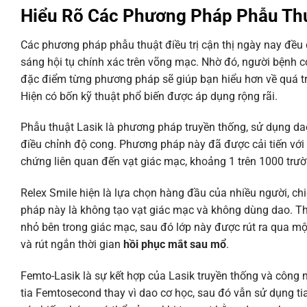
Hiểu Rõ Các Phương Pháp Phẫu Thu
Các phương pháp phẫu thuật điều trị cận thị ngày nay đều 
sáng hội tụ chính xác trên võng mạc. Nhờ đó, người bệnh c
đặc điểm từng phương pháp sẽ giúp bạn hiểu hơn về quá t
Hiện có bốn kỹ thuật phổ biến được áp dụng rộng rãi.
Phẫu thuật Lasik là phương pháp truyền thống, sử dụng dao
điều chỉnh độ cong. Phương pháp này đã được cải tiến với t
chứng liên quan đến vạt giác mạc, khoảng 1 trên 1000 trườ
Relex Smile hiện là lựa chọn hàng đầu của nhiều người, ch
pháp này là không tạo vạt giác mạc và không dùng dao. T
nhỏ bên trong giác mạc, sau đó lớp này được rút ra qua 
và rút ngắn thời gian
hồi phục mắt sau mổ
.
Femto-Lasik là sự kết hợp của Lasik truyền thống và côn
tia Femtosecond thay vì dao cơ học, sau đó vẫn sử dụng tia