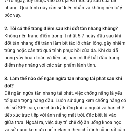
7-10 ngày, tùy thuộc vào cơ địa và mức độ sâu của tàn
nhang. Quá trình này cần sự kiên nhẫn và không nên tự ý
bóc vảy.
2. Tôi có thể trang điểm sau khi đốt tàn nhang không?
Không nên trang điểm trong ít nhất 5-7 ngày đầu sau khi
đốt tàn nhang để tránh làm bít tắc lỗ chân lông, gây nhiễm
trùng hoặc cản trở quá trình phục hồi của da. Khi da đã
bong vảy hoàn toàn và liền lại, bạn có thể bắt đầu trang
điểm nhẹ nhàng với các sản phẩm lành tính.
3. Làm thế nào để ngăn ngừa tàn nhang tái phát sau khi
đốt?
Để ngăn ngừa tàn nhang tái phát, việc chống nắng là yếu
tố quan trọng hàng đầu. Luôn sử dụng kem chống nắng có
chỉ số SPF cao, che chắn kỹ lưỡng khi ra ngoài và hạn chế
tiếp xúc trực tiếp với ánh nắng mặt trời, đặc biệt là vào
giữa trưa. Ngoài ra, việc duy trì chế độ ăn uống khoa học
và sử dụng kem ức chế melanin theo chỉ định cũng rất cần