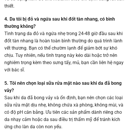
thiết.
4. Da tôi bị đỏ và ngứa sau khi đốt tàn nhang, có bình
thường không?
Tình trạng da đỏ và ngứa nhẹ trong 24-48 giờ đầu sau khi
đốt tàn nhang là hoàn toàn bình thường do quá trình lành
vết thương. Bạn có thể chườm lạnh để giảm bớt sự khó
chịu. Tuy nhiên, nếu tình trạng này kéo dài hoặc trở nên
nghiêm trọng kèm theo sưng tấy, mủ, bạn cần liên hệ ngay
với bác sĩ.
5. Tôi nên chọn loại sữa rửa mặt nào sau khi da đã bong
vảy?
Sau khi da đã bong vảy và ổn định, bạn nên chọn các loại
sữa rửa mặt dịu nhẹ, không chứa xà phòng, không mùi, và
có độ pH cân bằng. Ưu tiên các sản phẩm dành riêng cho
da nhạy cảm hoặc da sau điều trị thẩm mỹ để tránh kích
ứng cho làn da còn non yếu.