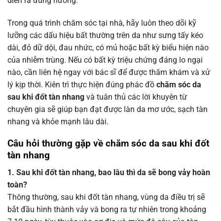
diễn ra đúng hướng.
Trong quá trình chăm sóc tại nhà, hãy luôn theo dõi kỹ
lưỡng các dấu hiệu bất thường trên da như sưng tấy kéo
dài, đỏ dữ dội, đau nhức, có mủ hoặc bất kỳ biểu hiện nào
của nhiễm trùng. Nếu có bất kỳ triệu chứng đáng lo ngại
nào, cần liên hệ ngay với bác sĩ để được thăm khám và xử
lý kịp thời. Kiên trì thực hiện đúng phác đồ
chăm sóc da
sau khi đốt tàn nhang
và tuân thủ các lời khuyên từ
chuyên gia sẽ giúp bạn đạt được làn da mơ ước, sạch tàn
nhang và khỏe mạnh lâu dài.
Câu hỏi thường gặp về chăm sóc da sau khi đốt
tàn nhang
1. Sau khi đốt tàn nhang, bao lâu thì da sẽ bong vảy hoàn
toàn?
Thông thường, sau khi đốt tàn nhang, vùng da điều trị sẽ
bắt đầu hình thành vảy và bong ra tự nhiên trong khoảng