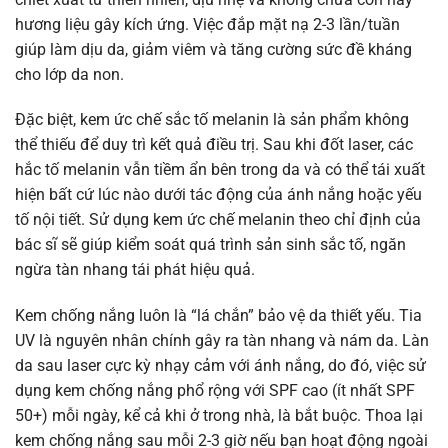
hương liệu gây kích ứng. Việc đắp mặt nạ 2-3 lần/tuần
giúp làm dịu da, giảm viêm và tăng cường sức đề kháng
cho lớp da non.
Đặc biệt, kem ức chế sắc tố melanin là sản phẩm không
thể thiếu để duy trì kết quả điều trị. Sau khi đốt laser, các
hắc tố melanin vẫn tiềm ẩn bên trong da và có thể tái xuất
hiện bất cứ lúc nào dưới tác động của ánh nắng hoặc yếu
tố nội tiết. Sử dụng kem ức chế melanin theo chỉ định của
bác sĩ sẽ giúp kiểm soát quá trình sản sinh sắc tố, ngăn
ngừa tàn nhang tái phát hiệu quả.
Kem chống nắng luôn là “lá chắn” bảo vệ da thiết yếu. Tia
UV là nguyên nhân chính gây ra tàn nhang và nám da. Làn
da sau laser cực kỳ nhạy cảm với ánh nắng, do đó, việc sử
dụng kem chống nắng phổ rộng với SPF cao (ít nhất SPF
50+) mỗi ngày, kể cả khi ở trong nhà, là bắt buộc. Thoa lại
kem chống nắng sau mỗi 2-3 giờ nếu bạn hoạt động ngoài