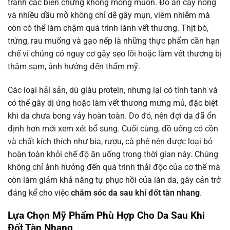
tránh các biến chứng không mong muốn. Đồ ăn cay nóng
và nhiều dầu mỡ không chỉ dễ gây mụn, viêm nhiễm mà
còn có thể làm chậm quá trình lành vết thương. Thịt bò,
trứng, rau muống và gạo nếp là những thực phẩm cần hạn
chế vì chúng có nguy cơ gây sẹo lồi hoặc làm vết thương bị
thâm sạm, ảnh hưởng đến thẩm mỹ.
Các loại hải sản, dù giàu protein, nhưng lại có tính tanh và
có thể gây dị ứng hoặc làm vết thương mưng mủ, đặc biệt
khi da chưa bong vảy hoàn toàn. Do đó, nên đợi da đã ổn
định hơn mới xem xét bổ sung. Cuối cùng, đồ uống có cồn
và chất kích thích như bia, rượu, cà phê nên được loại bỏ
hoàn toàn khỏi chế độ ăn uống trong thời gian này. Chúng
không chỉ ảnh hưởng đến quá trình thải độc của cơ thể mà
còn làm giảm khả năng tự phục hồi của làn da, gây cản trở
đáng kể cho việc
chăm sóc da sau khi đốt tàn nhang
.
Lựa Chọn Mỹ Phẩm Phù Hợp Cho Da Sau Khi
Đốt Tàn Nhang