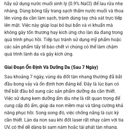
hãy sử dụng nước muối sinh lý (0.9% NaCl) để lau rửa nhẹ
nhàng. Dùng bông tẩy trang sạch thấm nước muối và thoa
lên vùng da cần làm sạch, tránh dùng tay chà xát trực tiếp
lên mặt. Việc này giúp loại bỏ bụi bẩn và vi khuẩn mà
không gây tổn thương hay kích ứng cho làn da đang trong
quá trình phục hồi. Tiếp tục tránh sử dụng mỹ phẩm hoặc
các sản phẩm tẩy tế bào chết vì chúng có thể làm chậm
quá trình lành da và gây kích ứng.
Giai Đoạn Ổn Định Và Dưỡng Da (Sau 7 Ngày)
Sau khoảng 7 ngày, vùng da đốt tàn nhang thường đã bắt
đầu bong vảy và ổn định hơn đáng kể. Đây là lúc bạn có
thể bắt đầu bổ sung các sản phẩm dưỡng da cần thiết.
Việc sử dụng kem dưỡng ẩm dịu nhẹ là rất quan trọng để
cung cấp độ ẩm, giúp da non mềm mại và tăng cường khả
năng phục hồi. Song song đó, việc chống nắng là cực kỳ
cần thiết. Làn da non sau khi đốt laser rất nhạy cảm với tia
UV, có thể dễ dàng bị sạm nám hoặc tái phát tàn nhang.