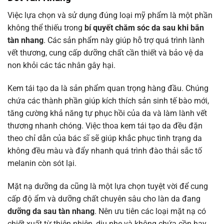
Việc lựa chọn và sử dụng đúng loại mỹ phẩm là một phần
không thể thiếu trong
bí quyết chăm sóc da sau khi bắn
tàn nhang
. Các sản phẩm này giúp hỗ trợ quá trình lành
vết thương, cung cấp dưỡng chất cần thiết và bảo vệ da
non khỏi các tác nhân gây hại.
Kem tái tạo da là sản phẩm quan trọng hàng đầu. Chúng
chứa các thành phần giúp kích thích sản sinh tế bào mới,
tăng cường khả năng tự phục hồi của da và làm lành vết
thương nhanh chóng. Việc thoa kem tái tạo da đều đặn
theo chỉ dẫn của bác sĩ sẽ giúp khắc phục tình trạng da
không đều màu và đẩy nhanh quá trình đào thải sắc tố
melanin còn sót lại.
Mặt nạ dưỡng da cũng là một lựa chọn tuyệt vời để cung
cấp độ ẩm và dưỡng chất chuyên sâu cho làn da đang
dưỡng da sau tàn nhang
. Nên ưu tiên các loại mặt nạ có
chiết xuất từ thiên nhiên, dịu nhẹ và không chứa cồn hay