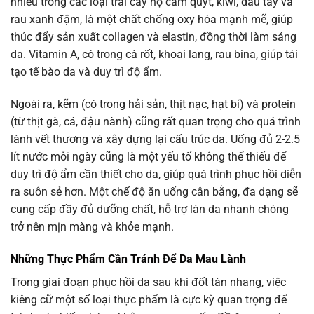
nhiều trong các loại trái cây họ cam quýt, kiwi, dâu tây và
rau xanh đậm, là một chất chống oxy hóa mạnh mẽ, giúp
thúc đẩy sản xuất collagen và elastin, đồng thời làm sáng
da. Vitamin A, có trong cà rốt, khoai lang, rau bina, giúp tái
tạo tế bào da và duy trì độ ẩm.
Ngoài ra, kẽm (có trong hải sản, thịt nạc, hạt bí) và protein
(từ thịt gà, cá, đậu nành) cũng rất quan trọng cho quá trình
lành vết thương và xây dựng lại cấu trúc da. Uống đủ 2-2.5
lít nước mỗi ngày cũng là một yếu tố không thể thiếu để
duy trì độ ẩm cần thiết cho da, giúp quá trình phục hồi diễn
ra suôn sẻ hơn. Một chế độ ăn uống cân bằng, đa dạng sẽ
cung cấp đầy đủ dưỡng chất, hỗ trợ làn da nhanh chóng
trở nên mịn màng và khỏe mạnh.
Những Thực Phẩm Cần Tránh Để Da Mau Lành
Trong giai đoạn phục hồi da sau khi đốt tàn nhang, việc
kiêng cữ một số loại thực phẩm là cực kỳ quan trọng để