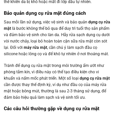
thể khiến da bị khô hoặc mất đi lớp dầu tự nhiên.
Bảo quản dụng cụ rửa mặt đúng cách
Sau mỗi lần sử dụng, việc vệ sinh và bảo quản
dụng cụ rửa
mặt
là bước không thể bỏ qua để duy trì tuổi thọ sản phẩm
và đảm bảo vệ sinh cho làn da. Hãy rửa sạch dụng cụ dưới
vòi nước chảy, loại bỏ hoàn toàn cặn sữa rửa mặt còn sót
lại. Đối với
máy rửa mặt
, cần chú ý làm sạch đầu cọ
silicone hoặc lông cọ và để khô tự nhiên ở nơi thoáng mát.
Tránh để dụng cụ rửa mặt trong môi trường ẩm ướt như
phòng tắm kín, vì điều này có thể tạo điều kiện cho vi
khuẩn và nấm mốc phát triển. Một số loại
dụng cụ rửa mặt
cần được thay thế định kỳ, ví dụ như đầu cọ của máy rửa
mặt hoặc bông mút, thường là sau 2-3 tháng sử dụng, để
đảm bảo hiệu quả làm sạch và vệ sinh tối ưu.
Các câu hỏi thường gặp về dụng cụ rửa mặt