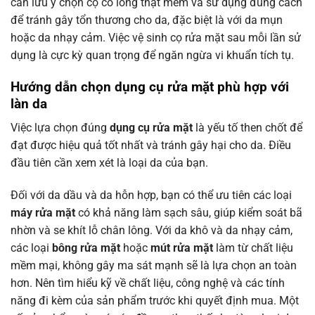
cần lưu ý chọn cọ có lông thật mềm và sử dụng đúng cách
để tránh gây tổn thương cho da, đặc biệt là với da mụn
hoặc da nhạy cảm. Việc vệ sinh cọ rửa mặt sau mỗi lần sử
dụng là cực kỳ quan trọng để ngăn ngừa vi khuẩn tích tụ.
Hướng dẫn chọn dụng cụ rửa mặt phù hợp với
làn da
Việc lựa chọn đúng
dụng cụ rửa mặt
là yếu tố then chốt để
đạt được hiệu quả tốt nhất và tránh gây hại cho da. Điều
đầu tiên cần xem xét là loại da của bạn.
Đối với da dầu và da hỗn hợp, bạn có thể ưu tiên các loại
máy rửa mặt
có khả năng làm sạch sâu, giúp kiểm soát bã
nhờn và se khít lỗ chân lông. Với da khô và da nhạy cảm,
các loại
bông rửa mặt
hoặc
mút rửa mặt
làm từ chất liệu
mềm mại, không gây ma sát mạnh sẽ là lựa chọn an toàn
hơn. Nên tìm hiểu kỹ về chất liệu, công nghệ và các tính
năng đi kèm của sản phẩm trước khi quyết định mua. Một