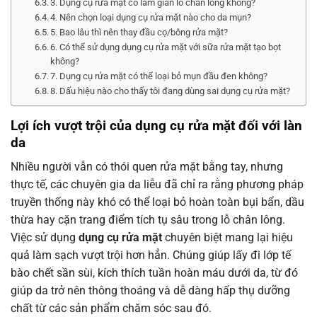
3. Dụng cụ rửa mặt có làm giãn lỗ chân lông không?
4. Nên chọn loại dụng cụ rửa mặt nào cho da mụn?
5. Bao lâu thì nên thay đầu cọ/bông rửa mặt?
6. Có thể sử dụng dụng cụ rửa mặt với sữa rửa mặt tạo bọt
không?
7. Dụng cụ rửa mặt có thể loại bỏ mụn đầu đen không?
8. Dấu hiệu nào cho thấy tôi đang dùng sai dụng cụ rửa mặt?
Lợi ích vượt trội của dụng cụ rửa mặt đối với làn
da
Nhiều người vẫn có thói quen rửa mặt bằng tay, nhưng
thực tế, các chuyên gia da liễu đã chỉ ra rằng phương pháp
truyền thống này khó có thể loại bỏ hoàn toàn bụi bẩn, dầu
thừa hay cặn trang điểm tích tụ sâu trong lỗ chân lông.
Việc sử dụng
dụng cụ rửa mặt
chuyên biệt mang lại hiệu
quả làm sạch vượt trội hơn hẳn. Chúng giúp lấy đi lớp tế
bào chết sần sùi, kích thích tuần hoàn máu dưới da, từ đó
giúp da trở nên thông thoáng và dễ dàng hấp thụ dưỡng
chất từ các sản phẩm chăm sóc sau đó.