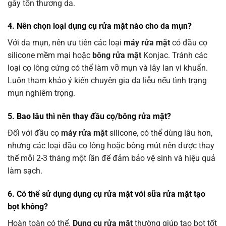
gây tổn thương da.
4. Nên chọn loại dụng cụ rửa mặt nào cho da mụn?
Với da mụn, nên ưu tiên các loại
máy rửa mặt
có đầu cọ
silicone mềm mại hoặc
bông rửa mặt
Konjac. Tránh các
loại cọ lông cứng có thể làm vỡ mụn và lây lan vi khuẩn.
Luôn tham khảo ý kiến chuyên gia da liễu nếu tình trạng
mụn nghiêm trọng.
5. Bao lâu thì nên thay đầu cọ/bông rửa mặt?
Đối với đầu cọ
máy rửa mặt
silicone, có thể dùng lâu hơn,
nhưng các loại đầu cọ lông hoặc bông mút nên được thay
thế mỗi 2-3 tháng một lần để đảm bảo vệ sinh và hiệu quả
làm sạch.
6. Có thể sử dụng dụng cụ rửa mặt với sữa rửa mặt tạo
bọt không?
Hoàn toàn có thể.
Dụng cụ rửa mặt
thường giúp tạo bọt tốt