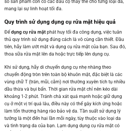
số sản phẩm còn có các đầu cọ thay thế cho từng loại da,
mang lại sự linh hoạt tối đa.
Quy trình sử dụng dụng cụ rửa mặt hiệu quả
Để
dụng cụ rửa mặt
phát huy tối đa công dụng, việc tuân
thủ quy trình sử dụng đúng cách là vô cùng cần thiết. Đầu
tiên, hãy làm ướt mặt và dụng cụ rửa mặt của bạn. Sau đó,
thoa sữa rửa mặt lên da hoặc trực tiếp lên dụng cụ.
Khi sử dụng, hãy di chuyển dụng cụ nhẹ nhàng theo
chuyển động tròn trên toàn bộ khuôn mặt, đặc biệt là các
vùng chữ T (trán, mũi, cằm) nơi thường xuyên tích tụ nhiều
dầu thừa và bụi bẩn. Thời gian rửa mặt chỉ nên kéo dài
khoảng 1-2 phút. Tránh chà xát quá mạnh hoặc giữ dụng
cụ ở một vị trí quá lâu, điều này có thể gây kích ứng hoặc
làm tổn thương hàng rào bảo vệ da. Tần suất sử dụng lý
tưởng là một đến hai lần mỗi ngày, tùy thuộc vào loại da
và tình trạng da của bạn. Lạm dụng dụng cụ rửa mặt có