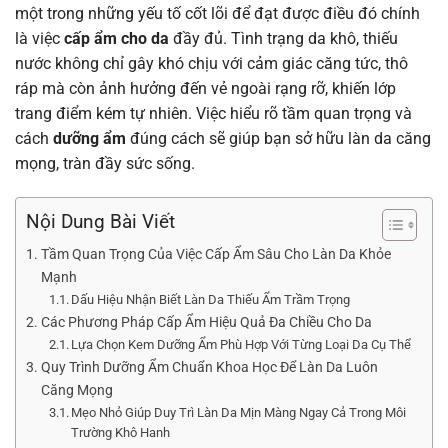
một trong những yếu tố cốt lõi để đạt được điều đó chính
là việc
cấp ẩm cho da
đầy đủ. Tình trạng da khô, thiếu
nước không chỉ gây khó chịu với cảm giác căng tức, thô
ráp mà còn ảnh hưởng đến vẻ ngoài rạng rỡ, khiến lớp
trang điểm kém tự nhiên. Việc hiểu rõ tầm quan trọng và
cách
dưỡng ẩm
đúng cách sẽ giúp bạn sở hữu làn da căng
mọng, tràn đầy sức sống.
Nội Dung Bài Viết
Tầm Quan Trọng Của Việc Cấp Ẩm Sâu Cho Làn Da Khỏe
Mạnh
Dấu Hiệu Nhận Biết Làn Da Thiếu Ẩm Trầm Trọng
Các Phương Pháp Cấp Ẩm Hiệu Quả Đa Chiều Cho Da
Lựa Chọn Kem Dưỡng Ẩm Phù Hợp Với Từng Loại Da Cụ Thể
Quy Trình Dưỡng Ẩm Chuẩn Khoa Học Để Làn Da Luôn
Căng Mọng
Mẹo Nhỏ Giúp Duy Trì Làn Da Mịn Màng Ngay Cả Trong Môi
Trường Khô Hanh