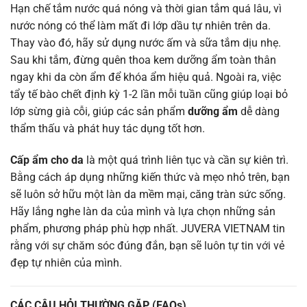
Hạn chế tắm nước quá nóng và thời gian tắm quá lâu, vì
nước nóng có thể làm mất đi lớp dầu tự nhiên trên da.
Thay vào đó, hãy sử dụng nước ấm và sữa tắm dịu nhẹ.
Sau khi tắm, đừng quên thoa kem dưỡng ẩm toàn thân
ngay khi da còn ẩm để khóa ẩm hiệu quả. Ngoài ra, việc
tẩy tế bào chết định kỳ 1-2 lần mỗi tuần cũng giúp loại bỏ
lớp sừng già cỗi, giúp các sản phẩm
dưỡng ẩm
dễ dàng
thẩm thấu và phát huy tác dụng tốt hơn.
Cấp ẩm cho da
là một quá trình liên tục và cần sự kiên trì.
Bằng cách áp dụng những kiến thức và mẹo nhỏ trên, bạn
sẽ luôn sở hữu một làn da mềm mại, căng tràn sức sống.
Hãy lắng nghe làn da của mình và lựa chọn những sản
phẩm, phương pháp phù hợp nhất. JUVERA VIETNAM tin
rằng với sự chăm sóc đúng đắn, bạn sẽ luôn tự tin với vẻ
đẹp tự nhiên của mình.
CÁC CÂU HỎI THƯỜNG GẶP (FAQs)