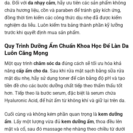
da. Đối với
da nhạy cảm
, hãy ưu tiên các sản phẩm không
chứa hương liệu, cồn và paraben để tránh gây kích ứng,
đồng thời tìm kiếm các công thức dịu nhẹ đã được kiểm
nghiệm da liễu. Luôn kiểm tra bảng thành phần kỹ lưỡng
trước khi quyết định mua sản phẩm.
Quy Trình Dưỡng Ẩm Chuẩn Khoa Học Để Làn Da
Luôn Căng Mọng
Một quy trình
chăm sóc da
đúng cách sẽ tối ưu hóa khả
năng
cấp ẩm cho da
. Sau khi rửa mặt sạch bằng sữa rửa
mặt dịu nhẹ, hãy sử dụng toner để cân bằng độ pH và tạo
tiền đề cho các bước dưỡng chất tiếp theo thẩm thấu tốt
hơn. Tiếp theo là bước serum, đặc biệt là serum chứa
Hyaluronic Acid, để hút ẩm từ không khí và giữ lại trên da.
Cuối cùng và không kém phần quan trọng là
kem dưỡng
ẩm
. Lấy một lượng vừa đủ
kem dưỡng ẩm
, thoa đều lên
mặt và cổ, sau đó massage nhẹ nhàng theo chiều từ dưới