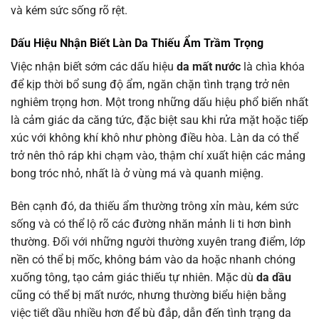
và kém sức sống rõ rệt.
Dấu Hiệu Nhận Biết Làn Da Thiếu Ẩm Trầm Trọng
Việc nhận biết sớm các dấu hiệu
da mất nước
là chìa khóa
để kịp thời bổ sung độ ẩm, ngăn chặn tình trạng trở nên
nghiêm trọng hơn. Một trong những dấu hiệu phổ biến nhất
là cảm giác da căng tức, đặc biệt sau khi rửa mặt hoặc tiếp
xúc với không khí khô như phòng điều hòa. Làn da có thể
trở nên thô ráp khi chạm vào, thậm chí xuất hiện các mảng
bong tróc nhỏ, nhất là ở vùng má và quanh miệng.
Bên cạnh đó, da thiếu ẩm thường trông xỉn màu, kém sức
sống và có thể lộ rõ các đường nhăn mảnh li ti hơn bình
thường. Đối với những người thường xuyên trang điểm, lớp
nền có thể bị mốc, không bám vào da hoặc nhanh chóng
xuống tông, tạo cảm giác thiếu tự nhiên. Mặc dù
da dầu
cũng có thể bị mất nước, nhưng thường biểu hiện bằng
việc tiết dầu nhiều hơn để bù đắp, dẫn đến tình trạng da